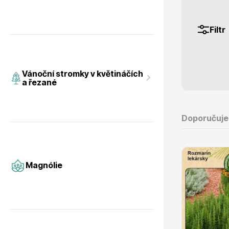
Filtr
Magnólie
Hortenzi
Vánoční stromky v květináčích
a řezané
Doporučuj
Semena, sadba
Azalky a
Magnólie