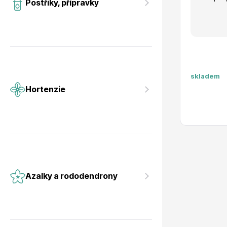
Postřiky, přípravky
skladem
Hortenzie
Azalky a rododendrony