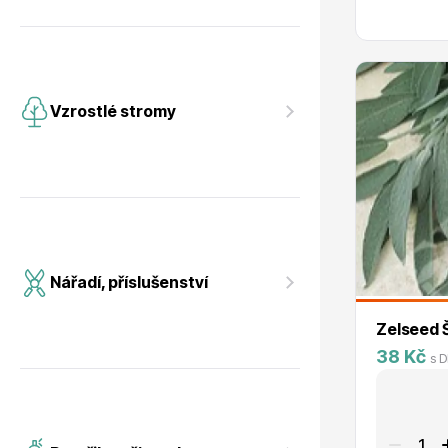
Vzrostlé stromy
Nářadí, příslušenství
Zelseed Š
38 Kč
s 