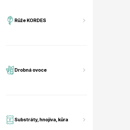
Růže KORDES
Drobná ovoce
Substráty, hnojiva, kůra