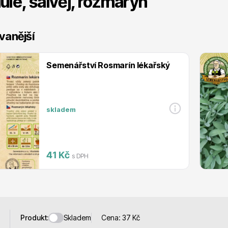
ule, šalvěj, rozmarýn
 stromy
Trvalky
vanější
Semenářství Rosmarín lékařský
říslušenství
Bylinky do kuchyně
skladem
41 Kč
s DPH
 přípravky
Živé ploty
Skladem
Produkt:
Cena:
37
Kč