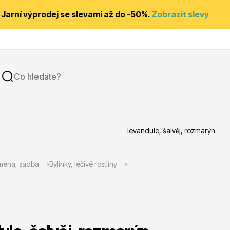
Jarní výprodej se slevami až do -50%.
Zobrazit slevy
levandule, šalvěj, rozmarýn
y
Substráty, hnojiva, kůra
mena, sadba
Bylinky, léčivé rostliny