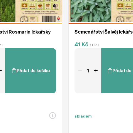
RDES
Okrasné keře
tví Rosmarín lékařský
Semenářství Šalvěj lekář
41 Kč
PH
s DPH
voce
Plazivé rostliny
Přidat do košíku
Přidat do
skladem