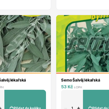
alvěj lékařská
Semo Šalvěj lékařská
53 Kč
DPH
s DPH
Přidat do košíku
Přidat do