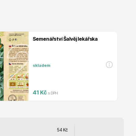
Listnaté stromy
Semenářství Šalvěj lekářska
Bambusy
skladem
41 Kč
s DPH
Dekorace
54
Kč