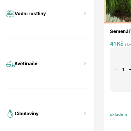
Vodní rostliny
Růže KO
Vodní rostliny
Semenářs
41 Kč
s D
Květináče
Drobná o
Květináče
Cibuloviny
skladem