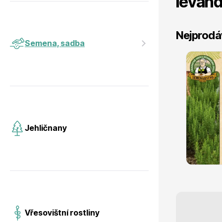
levand
Jehličnany
Vzrostlé
Nejprodá
Semena, sadba
Dobrá semena Levandule
lékařská
Vřesovištní rostliny
Nářadí, p
skladem
Jehličnany
38 Kč
s DPH
Vánoční stromky v květináčích a
Postřiky,
řezané
Vřesovištní rostliny