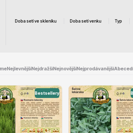
Doba setí ve skleníku
Doba setí venku
Typ
e
Ovocné stromy
Únor
duben
rozmar
Březen
Květen
Levand
duben
červen
šalvej
eme
Nejlevnější
Nejdražší
Nejnovější
Nejprodávanější
Abeced
Květen
 rododendrony
Okrasné trávy
Bestsellery
B