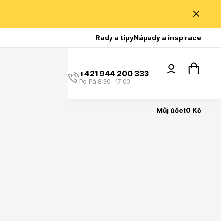
Poradíme Vám?
Rady a tipy
Nápady a inspirace
+421 944 200 333
Po-Pá 8:30 - 17:00
Můj účet
0 Kč
Popínavé rostliny