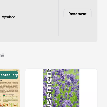
Resetovat
Výrobce
Dárkový poukaz
ýn
Dobrá semena
ule
Semo
Tradiční semena dědy
ně
Joja
Zelseed
estsellery