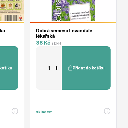
ska
Dobrá semena Levandule
lékařská
38 Kč
s DPH
 košíku
Přidat do košíku
skladem