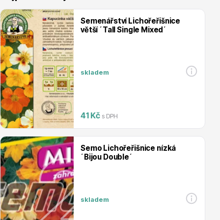
Semenářství Lichořeřišnice
větší ´Tall Single Mixed´
Vřesovištní rostliny
skladem
41 Kč
s DPH
Semo Lichořeřišnice nízká
Vánoční stromky v květináčích a řezané
´Bijou Double´
skladem