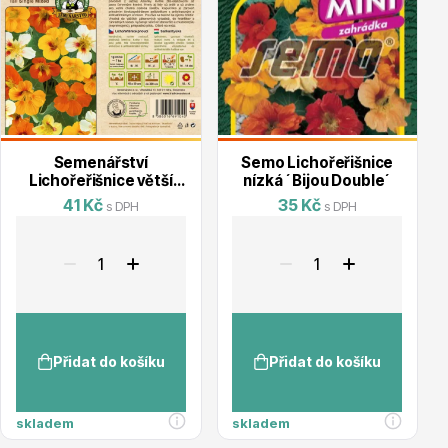
Květináče
Semenářství
Semo Lichořeřišnice
Lichořeřišnice větší
nízká ´Bijou Double´
´Tall Single Mixed´
41 Kč
35 Kč
s DPH
s DPH
Cibuloviny
Přidat do košíku
Přidat do košíku
skladem
skladem