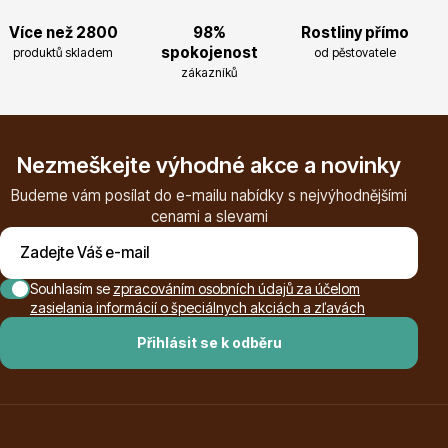
Více než 2800
98%
Rostliny přímo
spokojenost
produktů skladem
od pěstovatele
zákazníků
Drobná ovoce
Nezmeškejte výhodné akce a novinky
Budeme vám posílat do e-mailu nabídky s nejvýhodnějšími
cenami a slevami
Souhlasím se
zpracováním osobních údajů za účelom
Substráty, hnojiva, kůra
zasielania informácií o špeciálnych akciách a zľavách
Přihlásit se k odběru