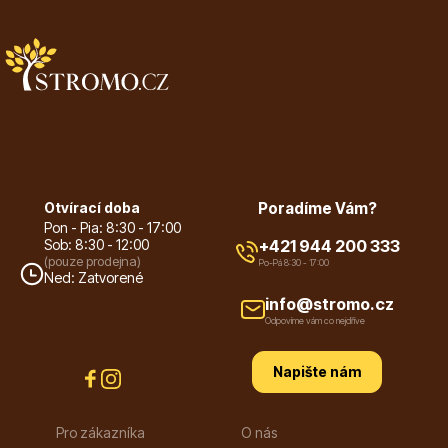
Trvalky
Bylinky do kuchyně
Otvírací doba
Poradíme Vám?
Pon - Pia: 8:30 - 17:00
Sob: 8:30 - 12:00
+421 944 200 333
(pouze prodejna)
Po-Pá 8:30 - 17:00
Ned: Zatvorené
info@stromo.cz
Odpovíme vám co nejdříve
Živé ploty
Napište nám
Pro zákazníka
O nás