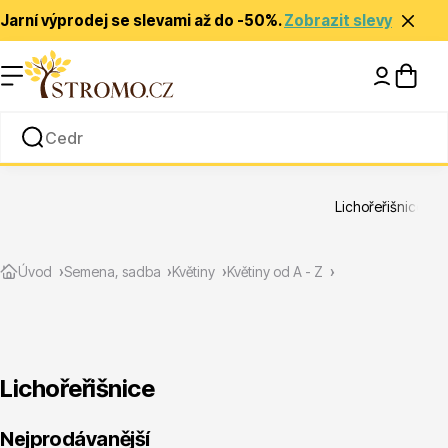
Jarní výprodej se slevami až do -50%.
Zobrazit slevy
Nápady a inspirace
Rady a tipy
Lichořeřišnice
Zlevněné
Úvod
Semena, sadba
Květiny
Květiny od A - Z
Lichořeřišnice
Jehličnany
Nejprodávanější