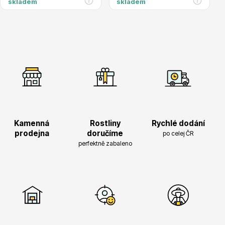
skladem
skladem
Hortenzie
Azalky a rododendrony
Kamenná
Rostliny
Rychlé dodání
prodejna
doručíme
po celej ČR
perfektně zabaleno
Růže KORDES