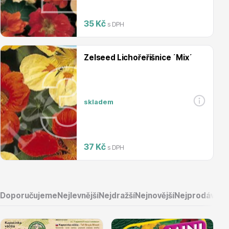
Magnólie
35 Kč
s DPH
Zelseed Lichořeřišnice ´Mix´
skladem
Semena, sadba
37 Kč
s DPH
Doporučujeme
Nejlevnější
Nejdražší
Nejnovější
Nejprodávaněj
Vodní rostliny