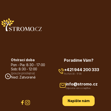
Listnaté stromy
Bambusy
Otvírací doba
Poradíme Vám?
Pon - Pia: 8:30 - 17:00
Sob: 8:30 - 12:00
+421 944 200 333
(pouze prodejna)
Po-Pá 8:30 - 17:00
Ned: Zatvorené
info@stromo.cz
Odpovíme vám co nejdříve
Dekorace
Napište nám