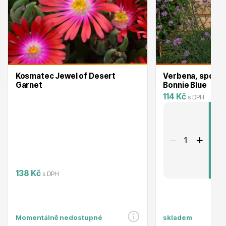
Ovocné stromy
Kosmatec Jewel of Desert
Verbena, sporýš
Garnet
Bonnie Blue
114 Kč
s DPH
Okrasné trávy
P
138 Kč
s DPH
Okrasné keře
Momentálně nedostupné
skladem