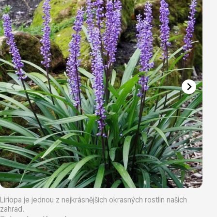
Vřesovištní rostliny
Vánoční stromky v květináčích a řezané
Liriopa je jednou z nejkrásnějších okrasných rostlin našich
zahrad.