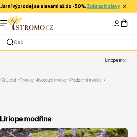
Jarní výprodej se slevami až do -50%.
Zobrazit slevy
Nápady a inspirace
Rady a tipy
Liriope modřina
Zlevněné
Úvod
Trvalky
Kvetoucí trvalky
Podzimní trvalky
Liriope modřina
Jehličnany