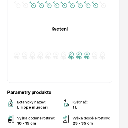
Hortenzie
Kvetení
Azalky a rododendrony
Parametry produktu
Botanický název:
Květináč:
Liriope muscari
1 L
Růže KORDES
Výška dodané rostliny:
Výška dospělé rostliny:
10 - 15 cm
25 - 35 cm