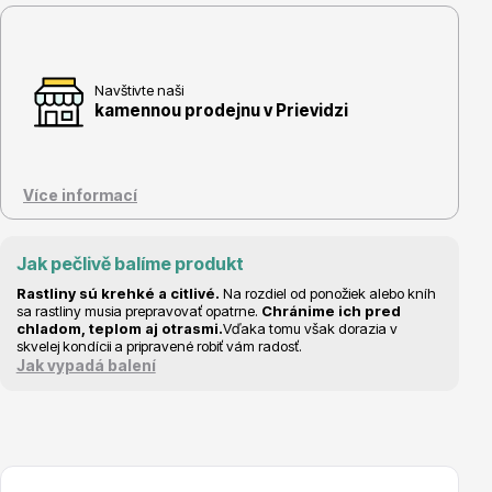
Navštivte naši
kamennou prodejnu v Prievidzi
Květináče
Více informací
Jak pečlivě balíme produkt
Rastliny sú krehké a citlivé.
Na rozdiel od ponožiek alebo kníh
Cibuloviny
sa rastliny musia prepravovať opatrne.
Chránime ich pred
chladom, teplom aj otrasmi.
Vďaka tomu však dorazia v
skvelej kondícii a pripravené robiť vám radosť.
Jak vypadá balení