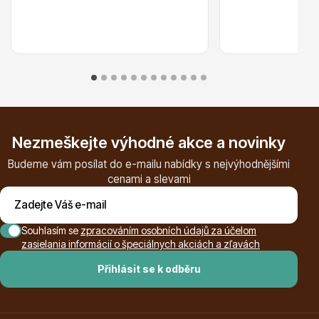
Plazivé rostliny
Nezmeškejte výhodné akce a novinky
Budeme vám posílat do e-mailu nabídky s nejvýhodnějšími
cenami a slevami
Souhlasím se
zpracováním osobních údajů za účelom
Popínavé rostliny
zasielania informácií o špeciálnych akciách a zľavách
Přihlásit se k odběru