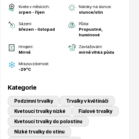
Kvete v měsících:
Nároky na slunce:
srpen - říjen
slunce/stín
Sázení:
Půda:
březen - listopad
Propustné,
huminové
Drobná ovoce
Hnojení:
Zavlažování:
Mírně
mírně vlhká půda
Mrazuvzdornost:
-29°C
Kategorie
Substráty, hnojiva, kůra
Podzimní trvalky
Trvalky v květináči
Kvetoucí trvalky nízké
Fialové trvalky
Kvetoucí trvalky do polostínu
Nízké trvalky do stínu