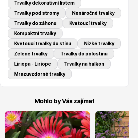
Trvalky dekorativní listem
Trvalky
Trvalky pod stromy
Nenáročné trvalky
Trvalky do záhonu
Kvetoucí trvalky
Kompaktní trvalky
Kvetoucí trvalky do stínu
Nízké trvalky
Zelené trvalky
Trvalky do polostínu
Bylinky do kuchyně
Liriopa - Liriope
Trvalky na balkon
Mrazuvzdorné trvalky
Mohlo by Vás zajímat
Živé ploty