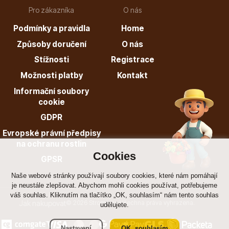
Pro zákazníka
O nás
Podmínky a pravidla
Home
Způsoby doručení
O nás
Dárkový poukaz
Stížnosti
Registrace
Možnosti platby
Kontakt
Informační soubory
cookie
Poradíme Vám?
GDPR
Evropské právní předpisy
na ochranu rostlin
+421 944 200 333
Cookies
GPSR
Po-Pá 9:00 - 17:00
Naše webové stránky používají soubory cookies, které nám pomáhají
je neustále zlepšovat. Abychom mohli cookies používat, potřebujeme
váš souhlas. Kliknutím na tlačítko „OK, souhlasím“ nám tento souhlas
Jak nakupovat
© 2026 Stromo.cz Všechna práva vyhrazena.
udělujete.
Nastavení
OK, souhlasím