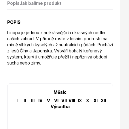
Vzrostlé stromy
Popis
Jak balíme produkt
POPIS
Liriopa je jednou z nejkrásnějších okrasných rostlin
našich zahrad. V přírodě roste v lesním podrostu na
mírně vlhkých kyselých až neutrálních půdách. Pochází
Nářadí, příslušenství
z lesů Číny a Japonska. Vytváří bohatý kořenový
systém, který jí umožňuje přežít i nepříznivá období
sucha nebo zimy.
Měsíc
Postřiky, přípravky
I
II
III
IV
V
VI
VII
VIII
IX
X
XI
XII
Výsadba