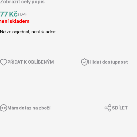
Zobrazit celý popis
Magnólie
77 Kč
s DPH
není skladem
Nelze objednat, není skladem.
PŘIDAT K OBLÍBENÝM
Hlídat dostupnost
Semena, sadba
Mám dotaz na zboží
SDÍLET
Vodní rostliny