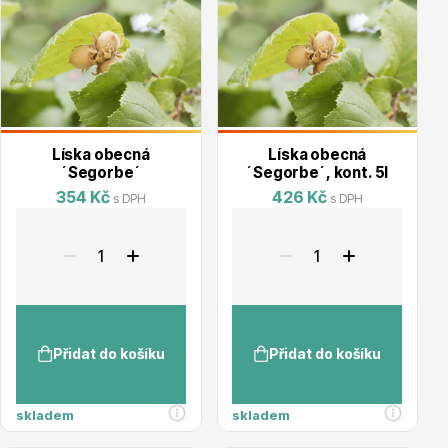
Vzrostlé stromy
Líska obecná
Líska obecná
Nářadí, příslušenství
´Segorbe´
´Segorbe´, kont. 5l
354 Kč
426 Kč
s DPH
s DPH
Postřiky, přípravky
Přidat do košíku
Přidat do košíku
skladem
skladem