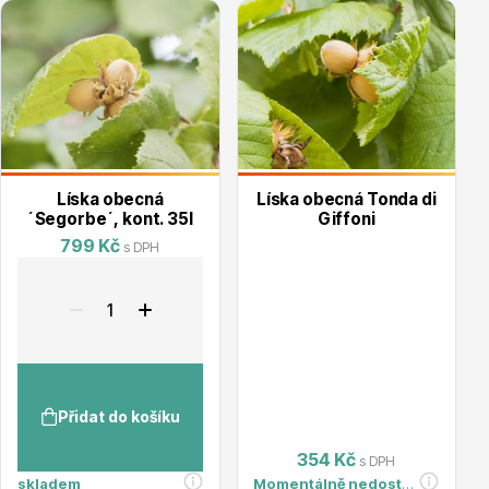
Hortenzie
Líska obecná
Líska obecná Tonda di
´Segorbe´, kont. 35l
Giffoni
799 Kč
s DPH
Azalky a rododendrony
Přidat do košíku
Růže KORDES
354 Kč
s DPH
skladem
Momentálně nedostupné