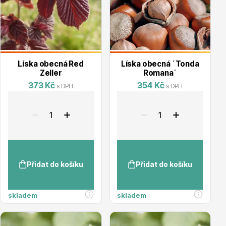
Květináče
Líska obecná Red
Líska obecná ´Tonda
Zeller
Romana´
373 Kč
354 Kč
s DPH
s DPH
Cibuloviny
Přidat do košíku
Přidat do košíku
skladem
skladem