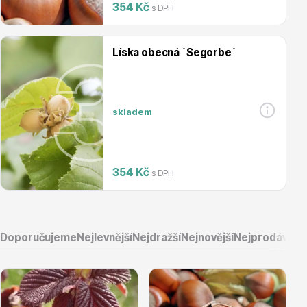
354 Kč
s DPH
Magnólie
Líska obecná ´Segorbe´
skladem
Semena, sadba
354 Kč
s DPH
Doporučujeme
Nejlevnější
Nejdražší
Nejnovější
Nejprodávaněj
Vodní rostliny