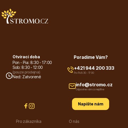
Ovocné stromy
Otvírací doba
Poradíme Vám?
Pon - Pia: 8:30 - 17:00
Sob: 8:30 - 12:00
+421 944 200 333
(pouze prodejna)
Po-Pá 8:30 - 17:00
Okrasné trávy
Ned: Zatvorené
info@stromo.cz
Odpovíme vám co nejdříve
Napište nám
Pro zákazníka
O nás
Okrasné keře