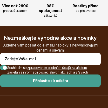
Trvalky
Více než 2800
98%
Rostliny přímo
spokojenost
produktů skladem
od pěstovatele
zákazníků
Nezmeškejte výhodné akce a novinky
Budeme vám posílat do e-mailu nabídky s nejvýhodnějšími
Bylinky do kuchyně
cenami a slevami
Souhlasím se
zpracováním osobních údajů za účelom
zasielania informácií o špeciálnych akciách a zľavách
Přihlásit se k odběru
Živé ploty