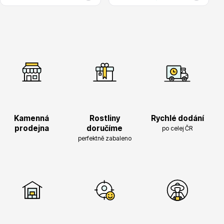
Drobná ovoce
Kamenná
Rostliny
Rychlé dodání
prodejna
doručíme
po celej ČR
perfektně zabaleno
Substráty, hnojiva, kůra