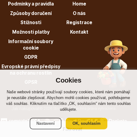
Podmínky a pravidla
Home
Způsoby doručení
O nás
Stížnosti
Registrace
Možnosti platby
Kontakt
Informační soubory
Plazivé rostliny
cookie
GDPR
Evropské právní předpisy
na ochranu rostlin
Cookies
GPSR
Naše webové stránky používají soubory cookies, které nám pomáhají
je neustále zlepšovat. Abychom mohli cookies používat, potřebujeme
Popínavé rostliny
váš souhlas. Kliknutím na tlačítko „OK, souhlasím“ nám tento souhlas
Jak nakupovat
© 2026 Stromo.cz Všechna práva vyhrazena.
udělujete.
Nastavení
OK, souhlasím
Filtrovať