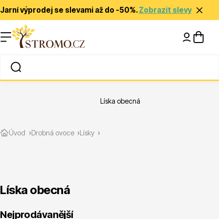
Jarní výprodej se slevami až do -50%.
Zobrazit slevy
Nápady a inspirace
Rady a tipy
Líska obecná
Zlevněné
Úvod
Drobná ovoce
Lísky
Líska obecná
Jehličnany
Nejprodávanější