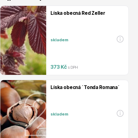
Líska obecná Red Zeller
skladem
Vřesovištní rostliny
373 Kč
s DPH
Líska obecná ´Tonda Romana´
Vánoční stromky v květináčích a řezané
skladem