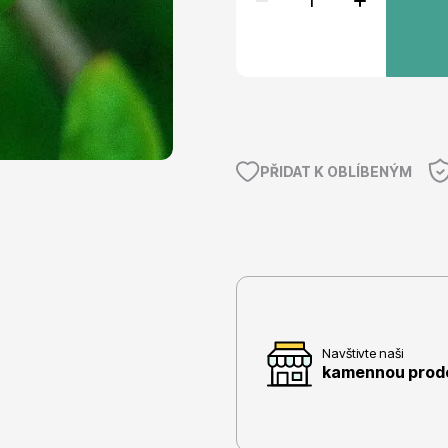
e
Ovocné stromy
PŘIDAT K OBLÍBENÝM
 rododendrony
Okrasné trávy
Navštivte naši
kamennou prodej