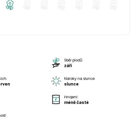
Sběr plodů:
září
cích:
Nároky na slunce:
erven
slunce
Hnojení:
méně časté
ost: