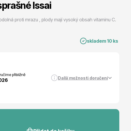
sprašné Issai
Listnaté stromy
olná proti mrazu , plody mají vysoký obsah vitaminu C.
skladem 10 ks
Bambusy
učíme přibližně
Další možnosti doručení
2026
Dekorace