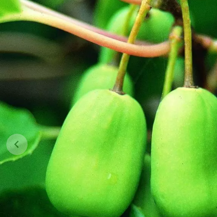
Jehličnany
Vzrostlé
Vřesovištní rostliny
Nářadí, p
Vánoční stromky v květináčích a
Postřiky,
řezané