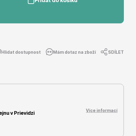
Přidat do košíku
Dárkový poukaz
Hlídat dostupnost
Mám dotaz na zboží
SDÍLET
Více informací
nu v Prievidzi