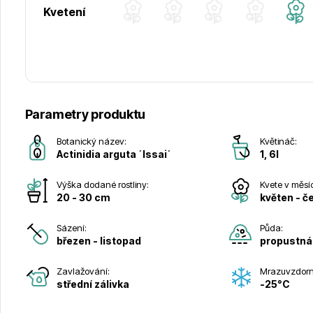
Kvetení
Parametry produktu
Botanický název:
Květináč:
Actinidia arguta ´Issai´
1, 6l
Výška dodané rostliny:
Kvete v měsí
20 - 30 cm
květen - č
Sázení:
Půda:
březen - listopad
propustná
Zavlažování:
Mrazuvzdorn
střední zálivka
-25°C