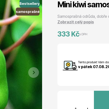
Mini kiwi samo
Bestsellery
 stromy
Trvalky
samosprašné
Samosprašná odrůda, dobře od
Zobrazit celý popis
333 Kč
s DPH
říslušenství
Bylinky do kuchyně
Tento produkt Vám dor
v pátek 07.08.
 přípravky
Živé ploty