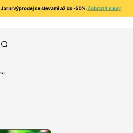
Jarní výprodej se slevami až do -50%.
Zobrazit slevy
sai
y
Substráty, hnojiva, kůra