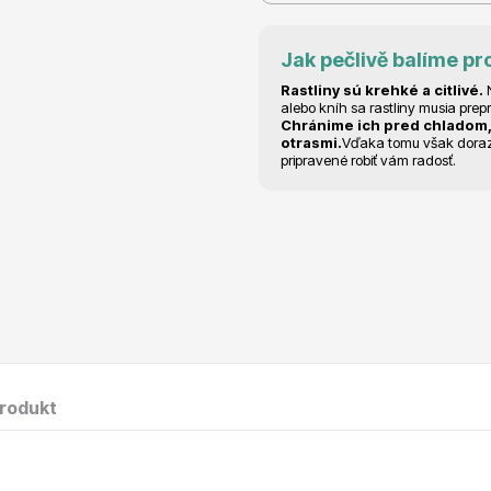
RDES
Okrasné keře
Jak pečlivě balíme pr
Rastliny sú krehké a citlivé.
N
alebo kníh sa rastliny musia prep
Chránime ich pred chladom,
otrasmi.
Vďaka tomu však dorazia
pripravené robiť vám radosť.
voce
Plazivé rostliny
produkt