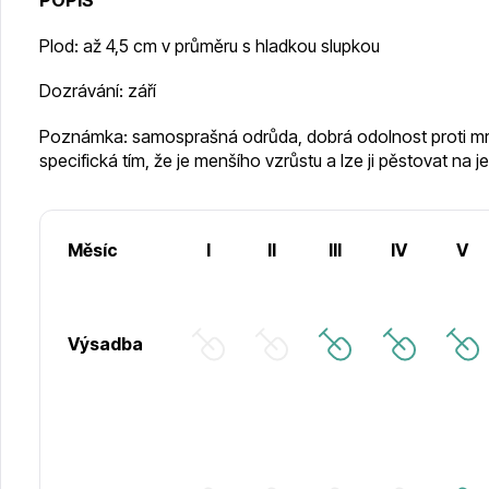
POPIS
Plod: až 4,5 cm v průměru s hladkou slupkou
Dozrávání: září
Poznámka: samosprašná odrůda, dobrá odolnost proti mra
specifická tím, že je menšího vzrůstu a lze ji pěstovat na je
Měsíc
I
II
III
IV
V
Výsadba