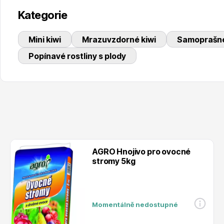
Kategorie
Mini kiwi
Mrazuvzdorné kiwi
Samoprašné
Popínavé rostliny s plody
AGRO Hnojivo pro ovocné
stromy 5kg
Momentálně nedostupné