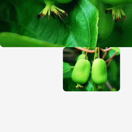
Magnólie
Hortenzi
Semena, sadba
Azalky a