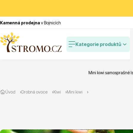
Kamenná prodejna
v Bojnicích
Kategorie produktů
Mini kiwi samosprašné Is
Zlevněné
Cibulovin
Úvod
Drobná ovoce
Kiwi
Mini kiwi