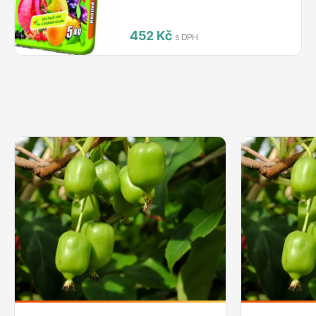
452 Kč
s DPH