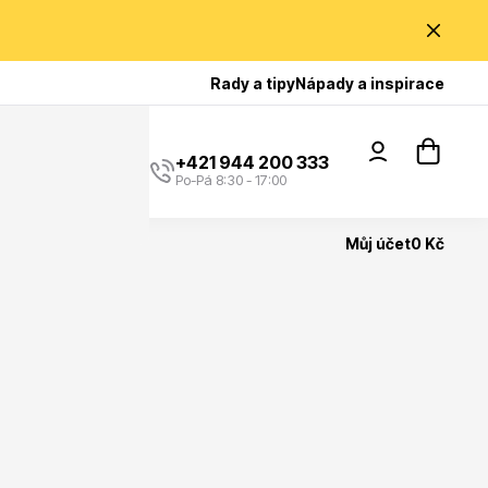
Poradíme Vám?
Rady a tipy
Nápady a inspirace
+421 944 200 333
Po-Pá 8:30 - 17:00
Můj účet
0 Kč
Popínavé rostliny