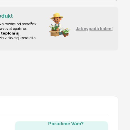
odukt
a rozdiel od ponožiek
ravovať opatrne.
Jak vypadá balení
 teplom aj
 v skvelej kondícii a
Poradíme Vám?