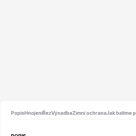
Vodní rostliny
Růže KO
Květináče
Drobná o
Popis
Hnojení
Řez
Výsadba
Zimní ochrana
Jak balíme 