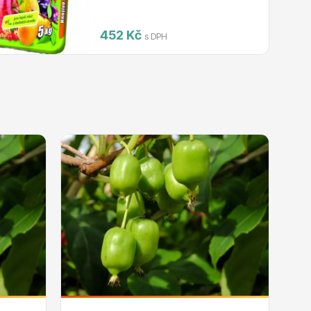
452 Kč
s DPH