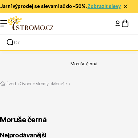
Jarní výprodej se slevami až do -50%.
Zobrazit slevy
Nápady a inspirace
Rady a tipy
Moruše černá
Zlevněné
Úvod
Ovocné stromy
Moruše
Moruše černá
Jehličnany
Nejprodávanější