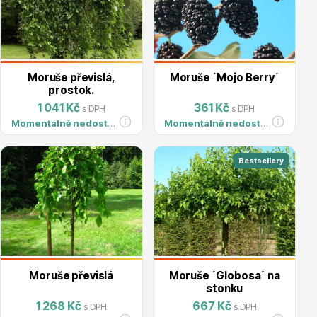
Moruše převislá,
Moruše ´Mojo Berry´
prostok.
Drobná ovoce
1 041 Kč
361 Kč
s DPH
s DPH
Momentálně nedostupné
Momentálně nedostupné
Bestsellery
Substráty, hnojiva, kůra
Moruše převislá
Moruše ´Globosa´ na
stonku
1 268 Kč
667 Kč
s DPH
s DPH