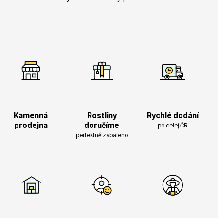
Vřesovištní rostliny
Kamenná
Rostliny
Rychlé dodání
prodejna
doručíme
po celej ČR
perfektně zabaleno
Vánoční stromky v květináčích a řezané