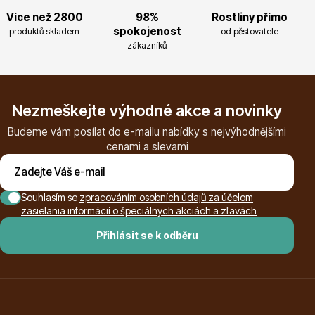
Více než 2800
98%
Rostliny přímo
Magnólie
spokojenost
produktů skladem
od pěstovatele
zákazníků
Nezmeškejte výhodné akce a novinky
Budeme vám posílat do e-mailu nabídky s nejvýhodnějšími
cenami a slevami
Semena, sadba
Souhlasím se
zpracováním osobních údajů za účelom
zasielania informácií o špeciálnych akciách a zľavách
Přihlásit se k odběru
Vodní rostliny