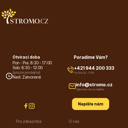
Květináče
Otvírací doba
Poradíme Vám?
Pon - Pia: 8:30 - 17:00
Sob: 8:30 - 12:00
+421 944 200 333
(pouze prodejna)
Po-Pá 8:30 - 17:00
Ned: Zatvorené
Cibuloviny
info@stromo.cz
Odpovíme vám co nejdříve
Napište nám
Pro zákazníka
O nás