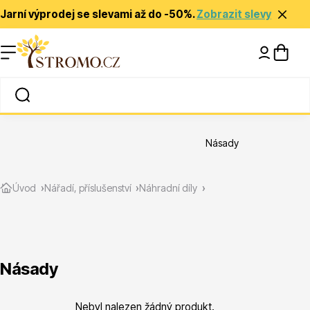
Jarní výprodej se slevami až do -50%.
Zobrazit slevy
Nápady a inspirace
Rady a tipy
Násady
Zlevněné
Úvod
Nářadí, příslušenství
Náhradní díly
Násady
Jehličnany
Nebyl nalezen žádný produkt.