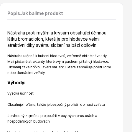
Vzrostlé stromy
Popis
Jak balíme produkt
Nástraha proti myším a krysám obsahující účinnou
látku bromadiolon, která je pro hlodavce velmi
atraktivní díky svému složení na bázi obilovin.
Nářadí, příslušenství
Nástraha určená k hubení hlodavců, ve formě obilné návnady.
Mají přidané atraktanty, které svým pachem přitahují hlodavce.
Obsahují také hořkou averzivní látku, která zabraňuje požití lidmi
nebo domácími zvířaty.
Výhody:
Vysoká účinnost
.
Postřiky, přípravky
Obsahuje hořčinu, takže je bezpečný pro lidi i domácí zvířata
.
Je vhodný zejména pro použití v obytných prostorách a
hospodářských budovách
.