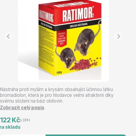
Vřesovištní rostliny
Nástraha proti myším a krysám obsahující účinnou látku
bromadiolon, která je pro hlodavce velmi atraktivní díky
Vánoční stromky v květináčích a řezané
svému složení na bázi obilovin.
Zobrazit celý popis
122 Kč
s DPH
na skladu