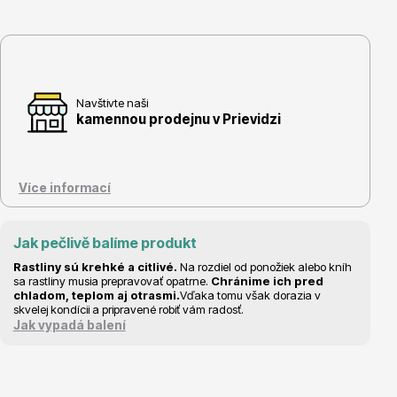
Květináče
Navštivte naši
kamennou prodejnu v Prievidzi
Více informací
Jak pečlivě balíme produkt
Cibuloviny
Rastliny sú krehké a citlivé.
Na rozdiel od ponožiek alebo kníh
sa rastliny musia prepravovať opatrne.
Chránime ich pred
chladom, teplom aj otrasmi.
Vďaka tomu však dorazia v
skvelej kondícii a pripravené robiť vám radosť.
Jak vypadá balení