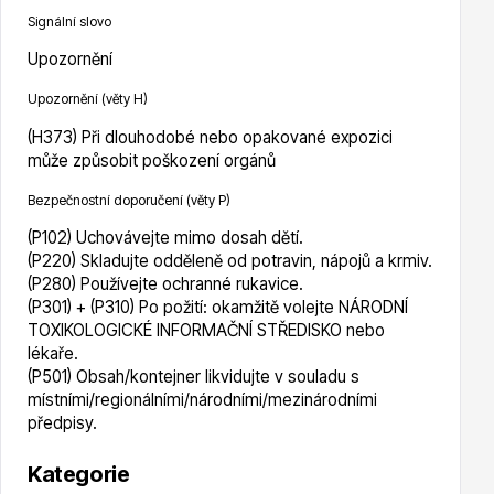
Signální slovo
Upozornění
Upozornění (věty H)
(H373) Při dlouhodobé nebo opakované expozici
Drobná ovoce
může způsobit poškození orgánů
Bezpečnostní doporučení (věty P)
(P102) Uchovávejte mimo dosah dětí.
(P220) Skladujte odděleně od potravin, nápojů a krmiv.
(P280) Používejte ochranné rukavice.
(P301) + (P310) Po požití: okamžitě volejte NÁRODNÍ
TOXIKOLOGICKÉ INFORMAČNÍ STŘEDISKO nebo
Substráty, hnojiva, kůra
lékaře.
(P501) Obsah/kontejner likvidujte v souladu s
místními/regionálními/národními/mezinárodními
předpisy.
Kategorie