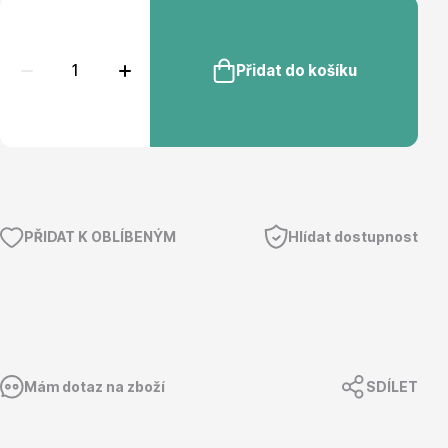
Magnólie
Přidat do košíku
Semena, sadba
PŘIDAT K OBLÍBENÝM
Hlídat dostupnost
Vodní rostliny
Mám dotaz na zboží
SDÍLET