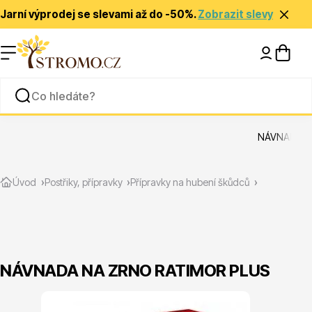
Jarní výprodej se slevami až do -50%.
Zobrazit slevy
Nápady a inspirace
Rady a tipy
NÁVNADA N
Zlevněné
Úvod
Postřiky, přípravky
Přípravky na hubení škůdců
NÁVNADA NA ZRNO RATIMOR PLUS
Jehličnany