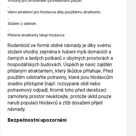
Vhodný pro amatérské i profesionální použití
.
Velmi atraktivní pro hlodavce díky použitému atraktantu
.
Hortenzie
Složení z obilovin
.
Přidané atraktanty lákají hlodavce
Rodenticid ve formě obilné návnady je díky svému
složení vhodný zejména k hubení myší domácích a
černých a šedých potkanů v obytných prostorách a
hospodářských budovách. Úspěch je navíc zajištěn
přidaným atraktantem, který škůdce přitahuje. Před
Azalky a rododendrony
použitím odstraňte potraviny, které jsou hlodavcům
snadno přístupné (např. rozsypané obilí nebo
potravinový odpad). Kromě toho před deratizací
zamořený prostor neuklízejte, protože úklid pouze
naruší populaci hlodavců a ztíží dosažení přijetí
návnady.
Bezpečnostní upozornění
Růže KORDES