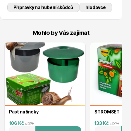
Trvalky
Přípravky na hubení škůdců
hlodavce
Mohlo by Vás zajímat
Bylinky do kuchyně
Živé ploty
Past na šneky
STROMSET - lepi
106 Kč
133 Kč
s DPH
s DPH