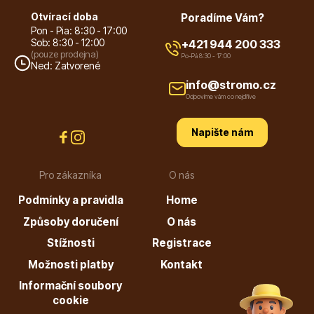
Otvírací doba
Poradíme Vám?
Pon - Pia: 8:30 - 17:00
Listnaté stromy
Sob: 8:30 - 12:00
+421 944 200 333
(pouze prodejna)
Po-Pá 8:30 - 17:00
Ned: Zatvorené
info@stromo.cz
Odpovíme vám co nejdříve
Napište nám
Bambusy
Pro zákazníka
O nás
Podmínky a pravidla
Home
Způsoby doručení
O nás
Stížnosti
Registrace
Možnosti platby
Kontakt
Dekorace
Informační soubory
cookie