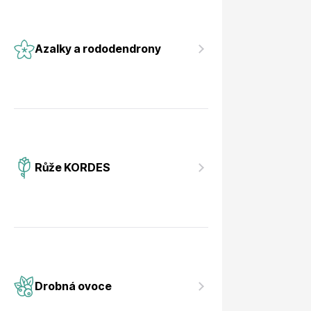
Azalky a rododendrony
Růže KORDES
Drobná ovoce