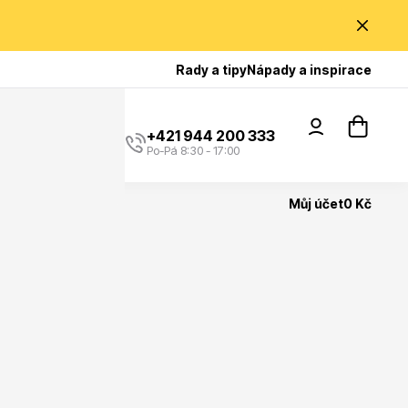
Poradíme Vám?
Rady a tipy
Nápady a inspirace
+421 944 200 333
Po-Pá 8:30 - 17:00
Můj účet
0 Kč
Popínavé rostliny