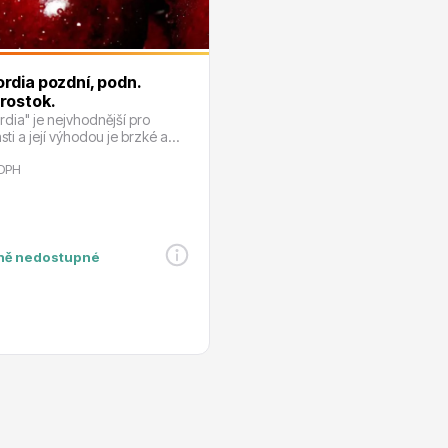
rdia pozdní, podn.
rostok.
e
Ovocné stromy
dia" je nejvhodnější pro
asti a její výhodou je brzké a
y.
 DPH
ně nedostupné
 rododendrony
Okrasné trávy