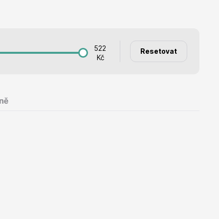
Listnaté stromy
522
Resetovat
Kč
Bambusy
ně
Dekorace