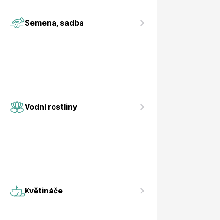
Vodní rostliny
Růže KO
Semena, sadba
Květináče
Drobná o
Vodní rostliny
Květináče