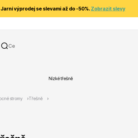
Jarní výprodej se slevami až do -50%.
Zobrazit slevy
Nízké třešně
y
Substráty, hnojiva, kůra
ocné stromy
Třešně