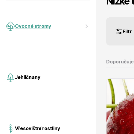
Nízké 
Jehličnany
Vzrostlé
Ovocné stromy
Filtr
Vřesovištní rostliny
Nářadí, p
Doporučuj
Jehličnany
Vánoční stromky v květináčích a
Postřiky,
řezané
Vřesovištní rostliny