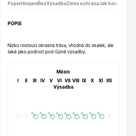
Vzrostlé stromy
Popis
Hnojení
Řez
Výsadba
Zimní ochrana
Jak balíme prod
POPIS
Nízko rostoucí okrasná tráva, vhodná do skalek, ale
také jako podrost pod různé výsadby.
Nářadí, příslušenství
Měsíc
I
II
III
IV
V
VI
VII
VIII
IX
X
XI
XII
Výsadba
Postřiky, přípravky