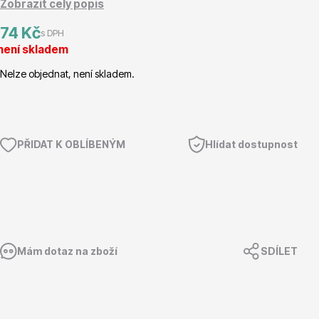
Zobrazit celý popis
Magnólie
74 Kč
s DPH
není skladem
Nelze objednat, není skladem.
PŘIDAT K OBLÍBENÝM
Hlídat dostupnost
Semena, sadba
Mám dotaz na zboží
SDÍLET
Vodní rostliny