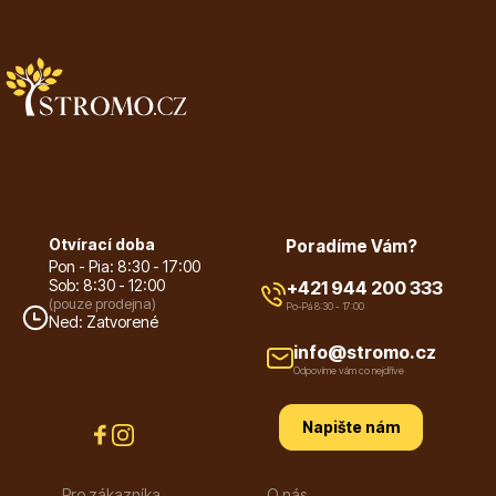
Plazivé rostliny
Otvírací doba
Poradíme Vám?
Pon - Pia: 8:30 - 17:00
Sob: 8:30 - 12:00
+421 944 200 333
(pouze prodejna)
Po-Pá 8:30 - 17:00
Ned: Zatvorené
info@stromo.cz
Popínavé rostliny
Odpovíme vám co nejdříve
Napište nám
Pro zákazníka
O nás