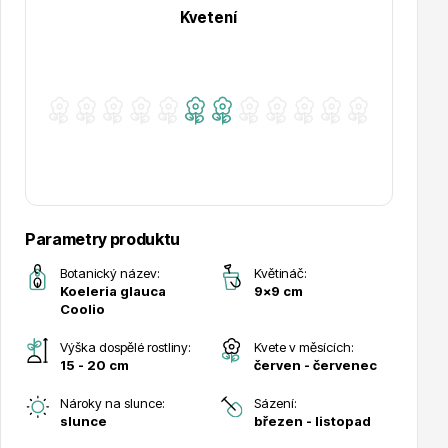
Kvetení
Hortenzie
Azalky a rododendrony
Parametry produktu
Botanický název:
Květináč:
Koeleria glauca
9x9 cm
Coolio
Výška dospělé rostliny:
Kvete v měsících:
15 - 20 cm
červen - červenec
Nároky na slunce:
Sázení:
Růže KORDES
slunce
březen - listopad