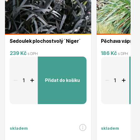
Trvalky
Sedoulek plochostvolý ´Niger´
Pěchava vápnomi
239 Kč
186 Kč
s DPH
s DPH
Bylinky do kuchyně
Přidat do košíku
P
Živé ploty
skladem
skladem