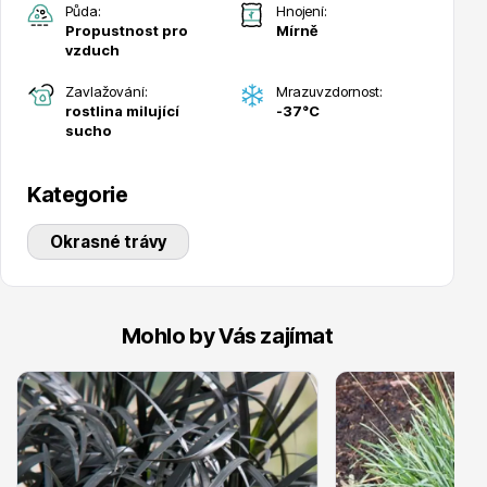
Půda:
Hnojení:
Propustnost pro
Mírně
vzduch
Zavlažování:
Mrazuvzdornost:
rostlina milující
-37°C
sucho
Drobná ovoce
Kategorie
Okrasné trávy
Substráty, hnojiva, kůra
Mohlo by Vás zajímat