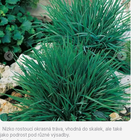
Vřesovištní rostliny
Vánoční stromky v květináčích a řezané
Nízko rostoucí okrasná tráva, vhodná do skalek, ale také
jako podrost pod různé výsadby.