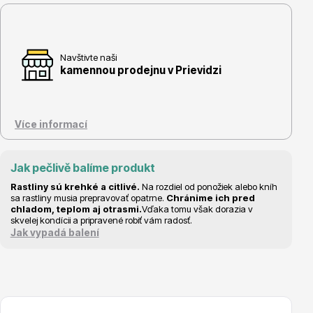
Navštivte naši
kamennou prodejnu v Prievidzi
Květináče
Více informací
Jak pečlivě balíme produkt
Rastliny sú krehké a citlivé.
Na rozdiel od ponožiek alebo kníh
Cibuloviny
sa rastliny musia prepravovať opatrne.
Chránime ich pred
chladom, teplom aj otrasmi.
Vďaka tomu však dorazia v
skvelej kondícii a pripravené robiť vám radosť.
Jak vypadá balení