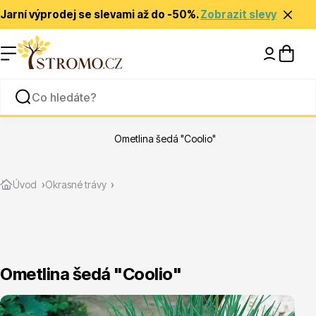
Jarní výprodej se slevami až do -50%.
Zobrazit slevy
Nápady a inspirace
Rady a tipy
Ometlina šedá "Coolio"
Zlevněné
Úvod
Okrasné trávy
Ometlina šedá "Coolio"
Jehličnany