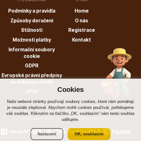
Podmínky a pravidla
Home
Listnaté stromy
Způsoby doručení
O nás
Stížnosti
Registrace
Možnosti platby
Kontakt
Informační soubory
cookie
GDPR
Bambusy
Evropské právní předpisy
na ochranu rostlin
Cookies
GPSR
Naše webové stránky používají soubory cookies, které nám pomáhají
je neustále zlepšovat. Abychom mohli cookies používat, potřebujeme
váš souhlas. Kliknutím na tlačítko „OK, souhlasím“ nám tento souhlas
Jak nakupovat
© 2026 Stromo.cz Všechna práva vyhrazena.
udělujete.
Dekorace
Nastavení
OK, souhlasím