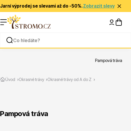
Jarní výprodej se slevami až do -50%.
Zobrazit slevy
Nápady a inspirace
Rady a tipy
Pampová tráva
Zlevněné
Úvod
Okrasné trávy
Okrasné trávy od A do Z
Pampová tráva
Jehličnany