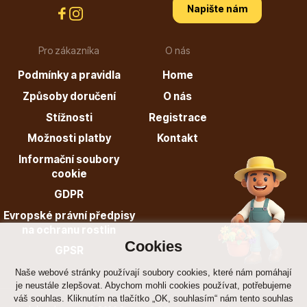
Napište nám
Pro zákazníka
O nás
Podmínky a pravidla
Home
Drobná ovoce
Způsoby doručení
O nás
Stížnosti
Registrace
Možnosti platby
Kontakt
Informační soubory
cookie
GDPR
Substráty, hnojiva, kůra
Evropské právní předpisy
na ochranu rostlin
Cookies
GPSR
Naše webové stránky používají soubory cookies, které nám pomáhají
je neustále zlepšovat. Abychom mohli cookies používat, potřebujeme
váš souhlas. Kliknutím na tlačítko „OK, souhlasím“ nám tento souhlas