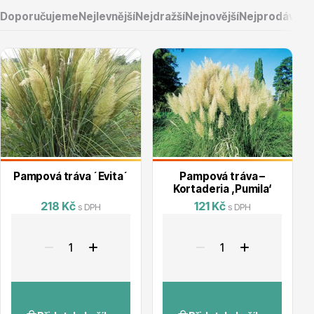
Doporučujeme
Nejlevnější
Nejdražší
Nejnovější
Nejprodávaněj
Vřesovištní rostliny
Pampová tráva ´Evita´
Pampová tráva –
Kortaderia ‚Pumila‘
218 Kč
121 Kč
s DPH
s DPH
Vánoční stromky v květináčích a řezané