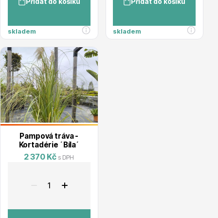
Přidat do košíku
Přidat do košíku
Magnólie
skladem
skladem
Semena, sadba
Pampová tráva -
Kortadérie ´Bíla´
2 370 Kč
s DPH
Vodní rostliny