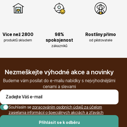
Vzrostlé stromy
Více než 2800
98%
Rostliny přímo
spokojenost
produktů skladem
od pěstovatele
zákazníků
Nářadí, příslušenství
Nezmeškejte výhodné akce a novinky
Budeme vám posílat do e-mailu nabídky s nejvýhodnějšími
cenami a slevami
Postřiky, přípravky
Souhlasím se
zpracováním osobních údajů za účelom
zasielania informácií o špeciálnych akciách a zľavách
Přihlásit se k odběru