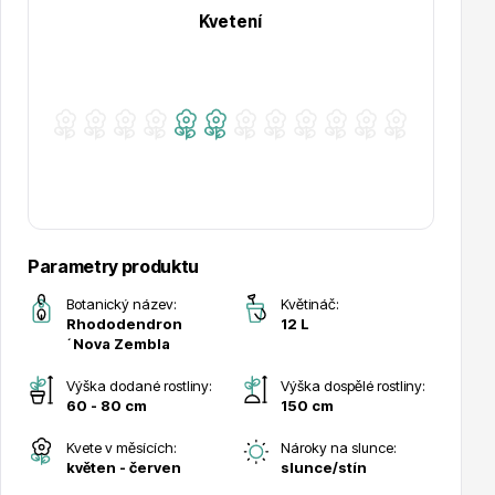
Kvetení
Hortenzie
Azalky a rododendrony
Parametry produktu
Botanický název:
Květináč:
Rhododendron
12 L
´Nova Zembla
Výška dodané rostliny:
Výška dospělé rostliny:
60 - 80 cm
150 cm
Kvete v měsících:
Nároky na slunce:
Růže KORDES
květen - červen
slunce/stín