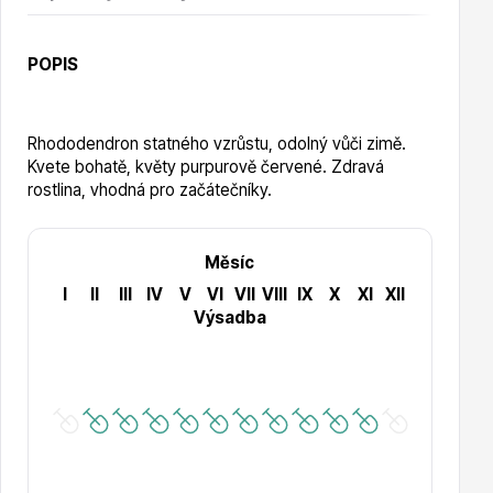
Vzrostlé stromy
POPIS
Rhododendron statného vzrůstu, odolný vůči zimě.
Kvete bohatě, květy purpurově červené. Zdravá
Nářadí, příslušenství
rostlina, vhodná pro začátečníky.
Měsíc
I
II
III
IV
V
VI
VII
VIII
IX
X
XI
XII
Výsadba
Postřiky, přípravky