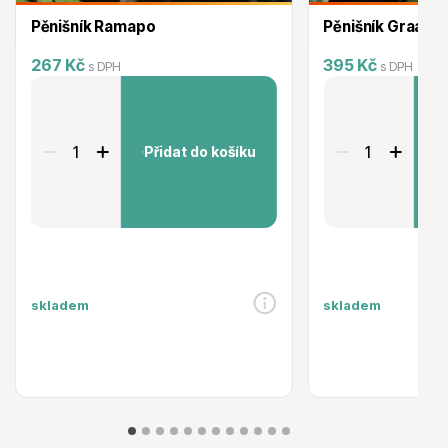
Pěnišník Ramapo
Pěnišník Graal M
267 Kč
395 Kč
s DPH
s DPH
Ovocné stromy
Přidat do košíku
P
Okrasné trávy
skladem
skladem
Okrasné keře