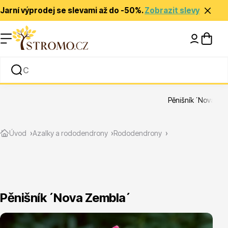
Jarní výprodej se slevami až do -50%.
Zobrazit slevy
Nápady a inspirace
Rady a tipy
Pěnišník ´Nova Ze
Zlevněné
Úvod
Azalky a rododendrony
Rododendrony
Pěnišník ´Nova Zembla´
Jehličnany