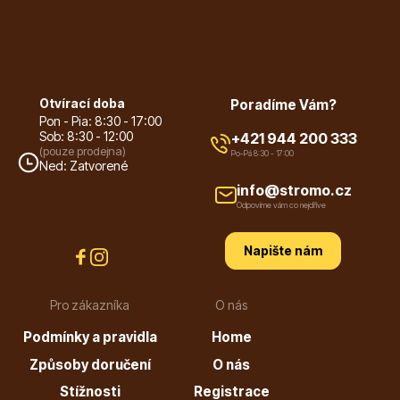
Listnaté stromy
Otvírací doba
Poradíme Vám?
Pon - Pia: 8:30 - 17:00
Sob: 8:30 - 12:00
+421 944 200 333
(pouze prodejna)
Po-Pá 8:30 - 17:00
Ned: Zatvorené
info@stromo.cz
Bambusy
Odpovíme vám co nejdříve
Napište nám
Pro zákazníka
O nás
Podmínky a pravidla
Home
Dekorace
Způsoby doručení
O nás
Stížnosti
Registrace