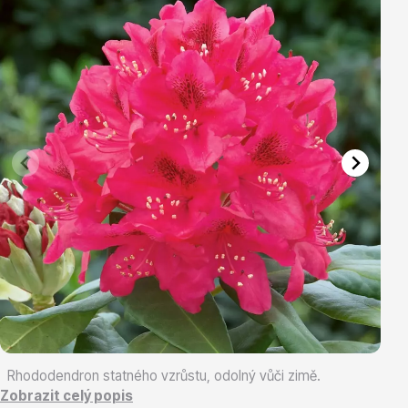
Vřesovištní rostliny
Vánoční stromky v květináčích a řezané
Rhododendron statného vzrůstu, odolný vůči zimě.
Zobrazit celý popis