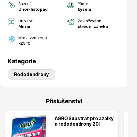
Sázení:
Půda:
Únor-listopad
kyselá
Hnojení:
Zavlažování:
Mírně
střední zálivka
Mrazuvzdornost:
Drobná ovoce
-25°C
Kategorie
Rododendrony
Substráty, hnojiva, kůra
Příslušenství
AGRO Substrát pro azalky
a rododendrony 20l