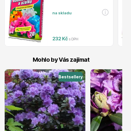
Trvalky
na skladu
232 Kč
s DPH
Bylinky do kuchyně
Mohlo by Vás zajímat
Bestsellery
Živé ploty