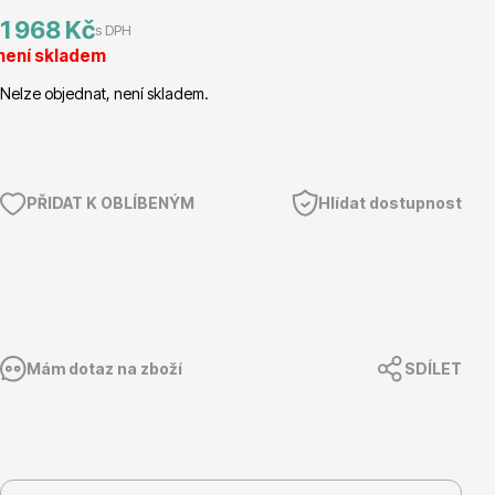
1 968 Kč
s DPH
Magnólie
není skladem
Nelze objednat, není skladem.
PŘIDAT K OBLÍBENÝM
Hlídat dostupnost
Semena, sadba
Mám dotaz na zboží
SDÍLET
Vodní rostliny