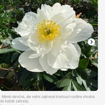
Vřesovištní rostliny
Vánoční stromky v květináčích a řezané
Méně náročná, ale velmi zajímavě kvetoucí rostlina vhodná
do každé zahrady.