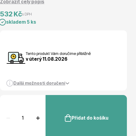
Zobrazit celý popis
Magnólie
532 Kč
s DPH
skladem 5 ks
Tento produkt Vám doručíme přibližně
v úterý 11.08.2026
Semena, sadba
Další možnosti doručení
Vodní rostliny
Přidat do košíku