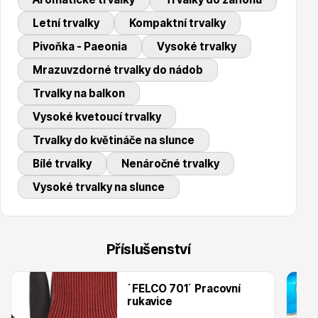
Letní trvalky
Kompaktní trvalky
Pivoňka - Paeonia
Vysoké trvalky
Ovocné stromy
Mrazuvzdorné trvalky do nádob
Trvalky na balkon
Vysoké kvetoucí trvalky
Trvalky do květináče na slunce
Bílé trvalky
Nenáročné trvalky
Okrasné trávy
Vysoké trvalky na slunce
Příslušenství
´FELCO 701´ Pracovní
rukavice
Okrasné keře