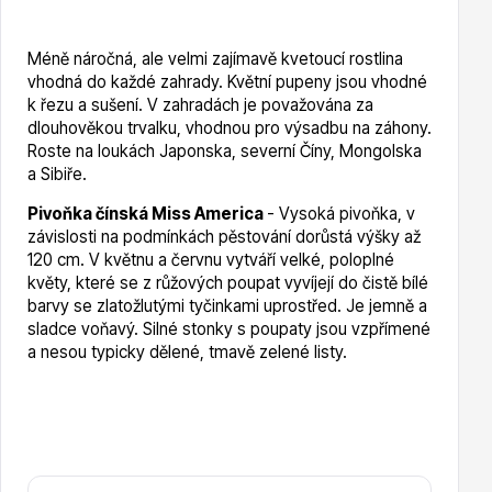
Méně náročná, ale velmi zajímavě kvetoucí rostlina
Hortenzie
vhodná do každé zahrady. Květní pupeny jsou vhodné
k řezu a sušení. V zahradách je považována za
dlouhověkou trvalku, vhodnou pro výsadbu na záhony.
Roste na loukách Japonska, severní Číny, Mongolska
a Sibiře.
Pivoňka čínská Miss America
- Vysoká pivoňka, v
závislosti na podmínkách pěstování dorůstá výšky až
Azalky a rododendrony
120 cm. V květnu a červnu vytváří velké, poloplné
květy, které se z růžových poupat vyvíjejí do čistě bílé
barvy se zlatožlutými tyčinkami uprostřed. Je jemně a
sladce voňavý. Silné stonky s poupaty jsou vzpřímené
a nesou typicky dělené, tmavě zelené listy.
Růže KORDES