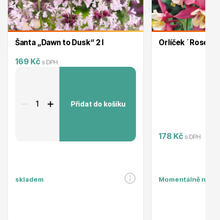
Listnaté stromy
Šanta „Dawn to Dusk“ 2 l
Orlíček ´Rose W
169 Kč
s DPH
Přidat do košíku
Bambusy
178 Kč
s DPH
skladem
Momentálně nedo
Dekorace