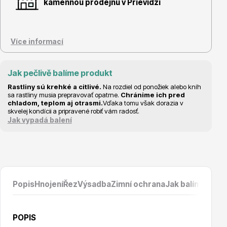
Vzrostlé stromy
kamennou prodejnu v Prievidzi
Více informací
Jak pečlivě balíme produkt
Nářadí, příslušenství
Rastliny sú krehké a citlivé.
Na rozdiel od ponožiek alebo kníh
sa rastliny musia prepravovať opatrne.
Chránime ich pred
chladom, teplom aj otrasmi.
Vďaka tomu však dorazia v
skvelej kondícii a pripravené robiť vám radosť.
Jak vypadá balení
Postřiky, přípravky
Popis
Hnojení
Řez
Výsadba
Zimní ochrana
Jak balíme prod
POPIS