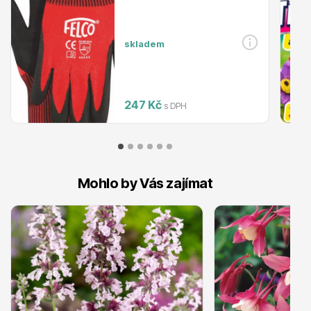
skladem
247 Kč
s DPH
Plazivé rostliny
Mohlo by Vás zajímat
Popínavé rostliny