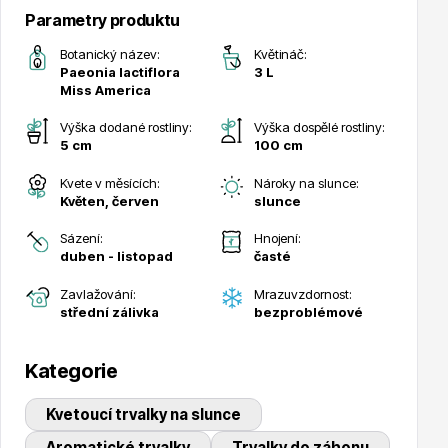
Parametry produktu
Trvalky
Botanický název:
Květináč:
Paeonia lactiflora
3 L
Miss America
Výška dodané rostliny:
Výška dospělé rostliny:
5 cm
100 cm
Kvete v měsících:
Nároky na slunce:
Bylinky do kuchyně
Květen, červen
slunce
Sázení:
Hnojení:
duben - listopad
časté
Zavlažování:
Mrazuvzdornost:
střední zálivka
bezproblémové
Živé ploty
Kategorie
Kvetoucí trvalky na slunce
Aromatické trvalky
Trvalky do záhonu