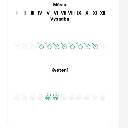
Měsíc
I
II
III
IV
V
VI
VII
VIII
IX
X
XI
XII
Výsadba
Drobná ovoce
Kvetení
Substráty, hnojiva, kůra