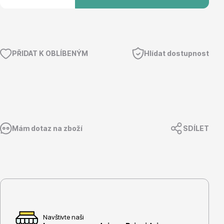
Květináče
PŘIDAT K OBLÍBENÝM
Hlídat dostupnost
Mám dotaz na zboží
SDÍLET
Cibuloviny
Navštivte naši