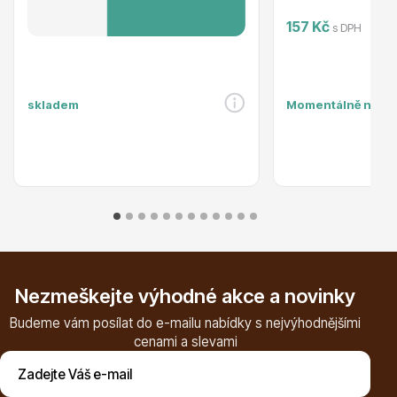
157 Kč
s DPH
skladem
Momentálně nedo
Plazivé rostliny
Popínavé rostliny
Nezmeškejte výhodné akce a novinky
Budeme vám posílat do e-mailu nabídky s nejvýhodnějšími
cenami a slevami