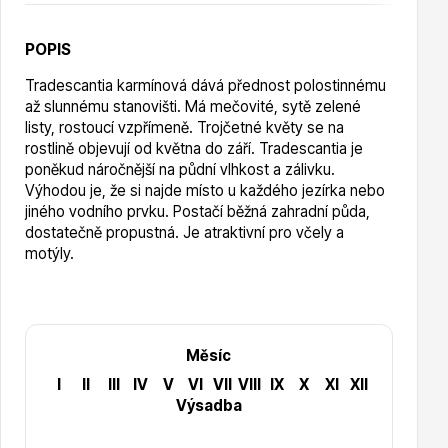
Vzrostlé stromy
POPIS
Tradescantia karmínová dává přednost polostinnému
až slunnému stanovišti. Má mečovité, sytě zelené
listy, rostoucí vzpřímeně. Trojčetné květy se na
rostlině objevují od května do září. Tradescantia je
poněkud náročnější na půdní vlhkost a zálivku.
Nářadí, příslušenství
Výhodou je, že si najde místo u každého jezírka nebo
jiného vodního prvku. Postačí běžná zahradní půda,
dostatečně propustná. Je atraktivní pro včely a
motýly.
Postřiky, přípravky
Měsíc
I
II
III
IV
V
VI
VII
VIII
IX
X
XI
XII
Výsadba