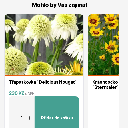
Mohlo by Vás zajímat
Ovocné stromy
Okrasné trávy
Třapatkovka ´Delicious Nougat´
Krásnoočko úzko
´Sterntaler´
230 Kč
s DPH
Přidat do košíku
Okrasné keře