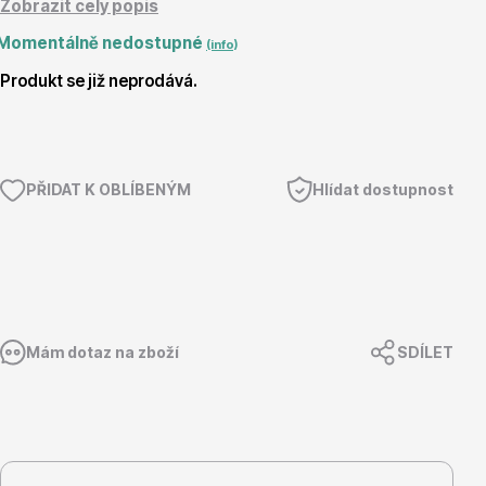
Zobrazit celý popis
Momentálně nedostupné
Magnólie
(info)
Produkt se již neprodává.
PŘIDAT K OBLÍBENÝM
Hlídat dostupnost
Semena, sadba
Mám dotaz na zboží
SDÍLET
Vodní rostliny