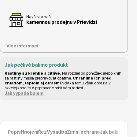
Navštivte naši
kamennou prodejnu v Prievidzi
Květináče
Více informací
Jak pečlivě balíme produkt
Rastliny sú krehké a citlivé.
Na rozdiel od ponožiek alebo kníh
sa rastliny musia prepravovať opatrne.
Chránime ich pred
chladom, teplom aj otrasmi.
Vďaka tomu však dorazia v
Cibuloviny
skvelej kondícii a pripravené robiť vám radosť.
Jak vypadá balení
Popis
Hnojení
Řez
Výsadba
Zimní ochrana
Jak balíme prod