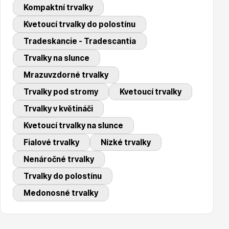
Kompaktní trvalky
Trvalky
Kvetoucí trvalky do polostínu
Tradeskancie - Tradescantia
Trvalky na slunce
Mrazuvzdorné trvalky
Trvalky pod stromy
Kvetoucí trvalky
Bylinky do kuchyně
Trvalky v květináči
Kvetoucí trvalky na slunce
Fialové trvalky
Nízké trvalky
Nenáročné trvalky
Trvalky do polostínu
Živé ploty
Medonosné trvalky