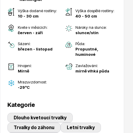
Výška dodané rostliny:
Výška dospělé rostliny:
10 - 30 cm
40 - 50 cm
Kvete v měsících:
Nároky na slunce:
červen - září
slunce/stín
Drobná ovoce
Sázení:
Půda:
březen - listopad
Propustné,
huminové
Hnojení:
Zavlažování:
Mírně
mírně vlhká půda
Mrazuvzdornost:
-29°C
Substráty, hnojiva, kůra
Kategorie
Dlouho kvetoucí trvalky
Trvalky do záhonu
Letní trvalky