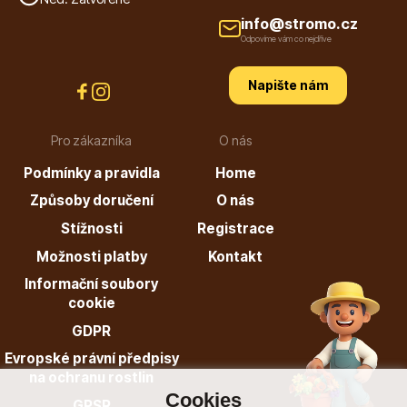
info@stromo.cz
Odpovíme vám co nejdříve
Napište nám
Dárkový poukaz
Pro zákazníka
O nás
Podmínky a pravidla
Home
Poradíme Vám?
Způsoby doručení
O nás
Stížnosti
Registrace
Možnosti platby
Kontakt
+421 944 200 333
Informační soubory
Po-Pá 9:00 - 17:00
cookie
GDPR
Evropské právní předpisy
na ochranu rostlin
Cookies
GPSR