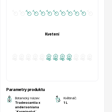
Hortenzie
Kvetení
Azalky a rododendrony
Parametry produktu
Botanický název:
Květináč:
Růže KORDES
Tradescantia x
1 L
andersoniana
´Karminglut´