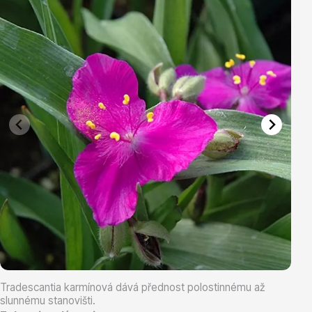
Vřesovištní rostliny
Vánoční stromky v květináčích a řezané
Tradescantia karmínová dává přednost polostinnému až
slunnému stanovišti.