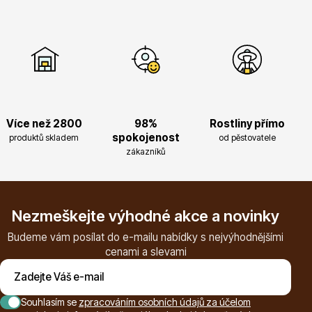
Květináče
Více než 2800
98%
Rostliny přímo
spokojenost
produktů skladem
od pěstovatele
zákazníků
Cibuloviny
Nezmeškejte výhodné akce a novinky
Budeme vám posílat do e-mailu nabídky s nejvýhodnějšími
cenami a slevami
Souhlasím se
zpracováním osobních údajů za účelom