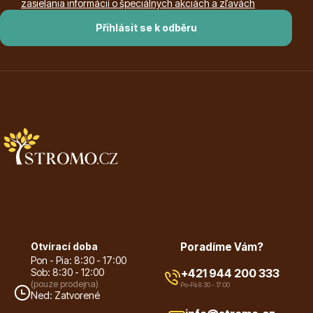
Vzrostlé stromy
zasielania informácií o špeciálnych akciách a zľavách
Přihlásit se k odběru
Nářadí, příslušenství
Postřiky, přípravky
Otvírací doba
Poradíme Vám?
Pon - Pia: 8:30 - 17:00
Sob: 8:30 - 12:00
+421 944 200 333
(pouze prodejna)
Po-Pá 8:30 - 17:00
Ned: Zatvorené