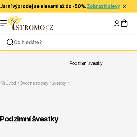
Jarní výprodej se slevami až do -50%.
Zobrazit slevy
Nápady a inspirace
Rady a tipy
Podzimní švestky
Zlevněné
Úvod
Ovocné stromy
Švestky
Podzimní švestky
Jehličnany