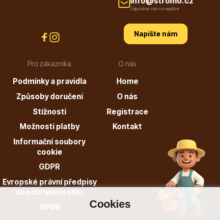
info@stromo.cz
Odpovíme vám co nejdříve
Hortenzie
Napište nám
Pro zákazníka
O nás
Podmínky a pravidla
Home
Způsoby doručení
O nás
Stížnosti
Registrace
Azalky a rododendrony
Možnosti platby
Kontakt
Informační soubory
cookie
GDPR
Evropské právní předpisy
na ochranu rostlin
Růže KORDES
Cookies
GPSR