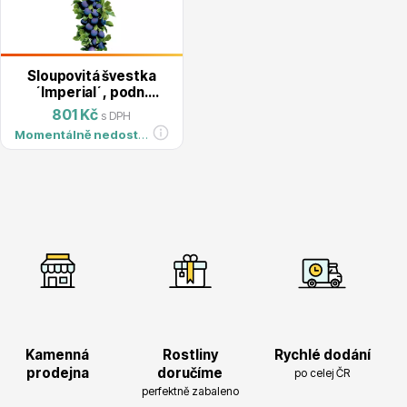
Magnólie
Sloupovitá švestka
´Imperial´, podn.
Myrobalán, kont. 5l
801 Kč
s DPH
Momentálně nedostupné
Semena, sadba
Vodní rostliny
Kamenná
Rostliny
Rychlé dodání
prodejna
doručíme
po celej ČR
perfektně zabaleno