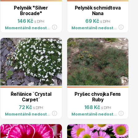
Pelyněk "Silver
Pelyněk schmidtova
Brocade"
Nana
Hortenzie
146 Kč
69 Kč
s DPH
s DPH
Momentálně nedostupné
Momentálně nedostupné
Azalky a rododendrony
Řeřišnice ´Crystal
Pryšec chvojka Fens
Carpet´
Ruby
72 Kč
168 Kč
s DPH
s DPH
Momentálně nedostupné
Momentálně nedostupné
Růže KORDES