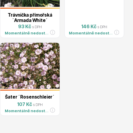
Trvalky
Trávnička přímořská
´Armada White´
93 Kč
146 Kč
s DPH
s DPH
Momentálně nedostupné
Momentálně nedostupné
Bylinky do kuchyně
Šater ´Rosenschleier´
107 Kč
s DPH
Živé ploty
Momentálně nedostupné