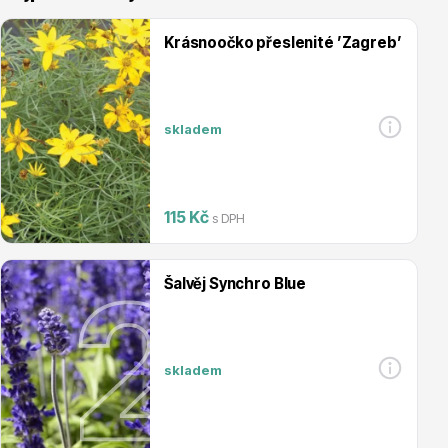
Krásnoočko přeslenité ’Zagreb’
skladem
Vřesovištní rostliny
115 Kč
s DPH
Šalvěj Synchro Blue
Vánoční stromky v květináčích a řezané
skladem