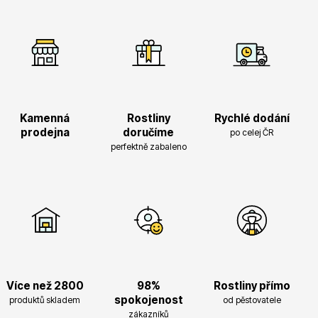
Ovocné stromy
Kamenná
Rostliny
Rychlé dodání
prodejna
doručíme
po celej ČR
perfektně zabaleno
Okrasné trávy
Více než 2800
98%
Rostliny přímo
spokojenost
produktů skladem
od pěstovatele
Okrasné keře
zákazníků