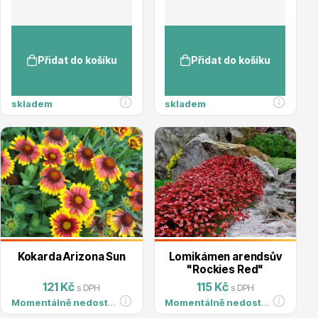
Přidat do košíku
Přidat do košíku
Květináče
skladem
skladem
Cibuloviny
Kokarda Arizona Sun
Lomikámen arendsův
"Rockies Red"
121 Kč
115 Kč
s DPH
s DPH
Momentálně nedostupné
Momentálně nedostupné