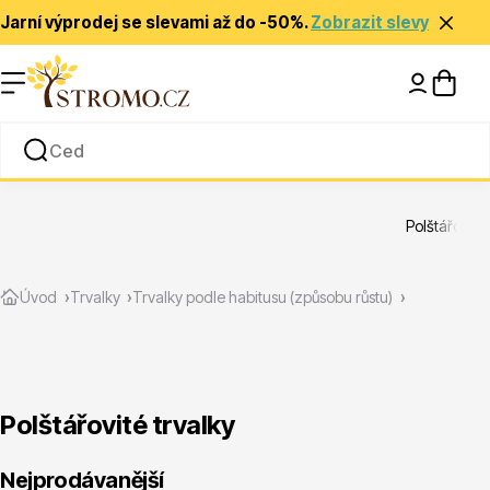
Jarní výprodej se slevami až do -50%.
Zobrazit slevy
Nápady a inspirace
Rady a tipy
Polštářovité 
Zlevněné
Úvod
Trvalky
Trvalky podle habitusu (způsobu růstu)
Polštářovité trvalky
Jehličnany
Nejprodávanější