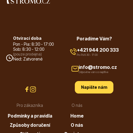
Listnaté stromy
Otvírací doba
Poradíme Vám?
Pon - Pia: 8:30 - 17:00
Sob: 8:30 - 12:00
+421 944 200 333
(pouze prodejna)
Po-Pá 8:30 - 17:00
Ned: Zatvorené
Bambusy
info@stromo.cz
Odpovíme vám co nejdříve
Napište nám
Pro zákazníka
O nás
Dekorace
Podmínky a pravidla
Home
Způsoby doručení
O nás