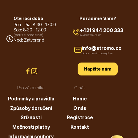
Otvírací doba
Poradíme Vám?
Pon - Pia: 8:30 - 17:00
Sob: 8:30 - 12:00
+421 944 200 333
(pouze prodejna)
Po-Pá 8:30 - 17:00
Ned: Zatvorené
Plazivé rostliny
info@stromo.cz
Odpovíme vám co nejdříve
Napište nám
Pro zákazníka
O nás
Podmínky a pravidla
Home
Popínavé rostliny
Způsoby doručení
O nás
Stížnosti
Registrace
Možnosti platby
Kontakt
Informační soubory