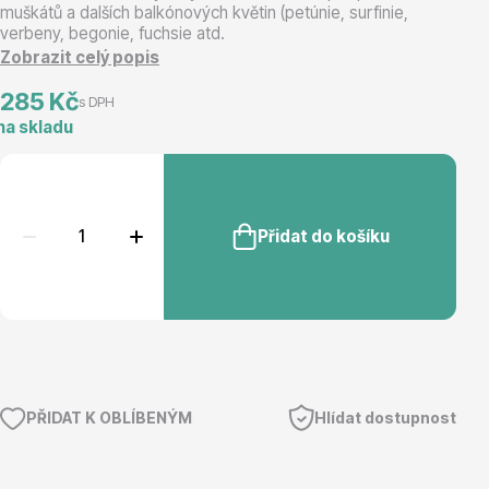
muškátů a dalších balkónových květin (petúnie, surfinie,
verbeny, begonie, fuchsie atd.
Magnólie
Zobrazit celý popis
285 Kč
s DPH
na skladu
Semena, sadba
Přidat do košíku
Vodní rostliny
PŘIDAT K OBLÍBENÝM
Hlídat dostupnost