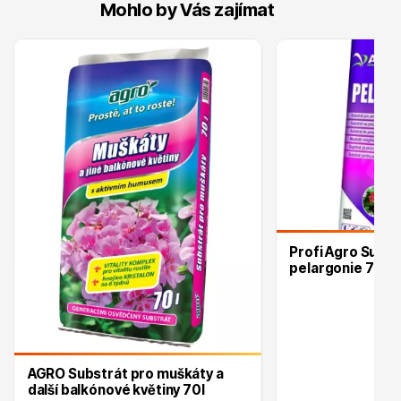
Mohlo by Vás zajímat
Drobná ovoce
Profi Agro Subst
pelargonie 75l
Substráty, hnojiva, kůra
AGRO Substrát pro muškáty a
další balkónové květiny 70l