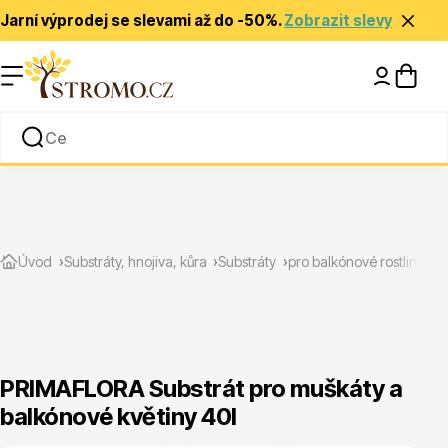
Jarní výprodej se slevami až do -50%.
Zobrazit slevy
Nápady a inspirace
Rady a tipy
P
Zlevněné
Úvod
Substráty, hnojiva, kůra
Substráty
pro balkónové rostliny
PRIMAFLORA Substrát pro muškáty a
balkónové květiny 40l
Jehličnany