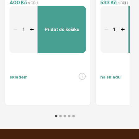
400 Kč
533 Kč
s DPH
s DPH
Trvalky
Přidat do košíku
P
Bylinky do kuchyně
skladem
na skladu
Živé ploty