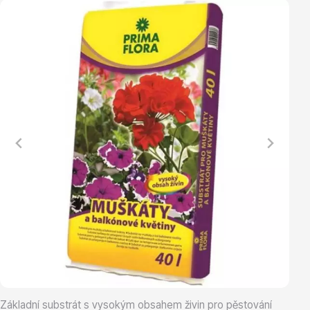
Vřesovištní rostliny
Vánoční stromky v květináčích a řezané
Základní substrát s vysokým obsahem živin pro pěstování