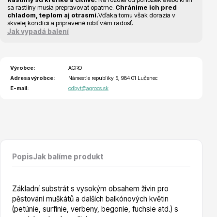
Vzrostlé stromy
sa rastliny musia prepravovať opatrne.
Chránime ich pred
chladom, teplom aj otrasmi.
Vďaka tomu však dorazia v
skvelej kondícii a pripravené robiť vám radosť.
Jak vypadá balení
Výrobce:
AGRO
Adresa výrobce:
Námestie republiky 5, 984 01 Lučenec
Nářadí, příslušenství
E-mail:
odbyt@agrocs.sk
Popis
Jak balíme produkt
Postřiky, přípravky
Základní substrát s vysokým obsahem živin pro
pěstování muškátů a dalších balkónových květin
(petúnie, surfinie, verbeny, begonie, fuchsie atd.) s