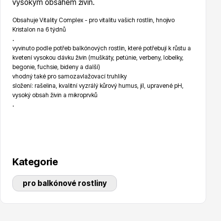
vysokým obsahem živin.
Obsahuje Vitality Complex - pro vitalitu vašich rostlin, hnojivo
Kristalon na 6 týdnů
Hortenzie
.
vyvinuto podle potřeb balkónových rostlin, které potřebují k růstu a
kvetení vysokou dávku živin (muškáty, petúnie, verbeny, lobelky,
begonie, fuchsie, bideny a další)
vhodný také pro samozavlažovací truhlíky
složení: rašelina, kvalitní vyzrálý kůrový humus, jíl, upravené pH,
vysoký obsah živin a mikroprvků
.
Azalky a rododendrony
Kategorie
pro balkónové rostliny
Růže KORDES