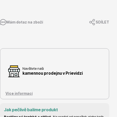
Mám dotaz na zboží
SDÍLET
Květináče
Navštivte naši
Cibuloviny
kamennou prodejnu v Prievidzi
Více informací
Jak pečlivě balíme produkt
Rastliny sú krehké a citlivé.
Na rozdiel od ponožiek alebo kníh