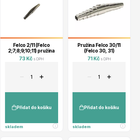
Květináče
Felco 2/11 (Felco
Pružina Felco 30/11
2;7;8;9;10;11) pružina
(Felco 30, 31)
73 Kč
71 Kč
s DPH
s DPH
Cibuloviny
Přidat do košíku
Přidat do košíku
skladem
skladem