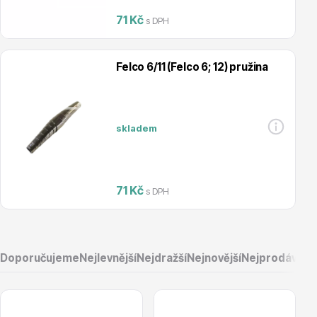
71 Kč
s DPH
Magnólie
Felco 6/11 (Felco 6; 12) pružina
skladem
Semena, sadba
71 Kč
s DPH
Doporučujeme
Nejlevnější
Nejdražší
Nejnovější
Nejprodávaněj
Vodní rostliny