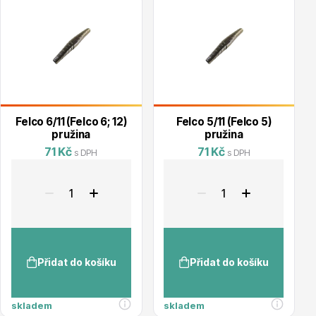
Vzrostlé stromy
Nářadí, příslušenství
Felco 6/11 (Felco 6; 12)
Felco 5/11 (Felco 5)
pružina
pružina
71 Kč
71 Kč
s DPH
s DPH
Postřiky, přípravky
Přidat do košíku
Přidat do košíku
skladem
skladem