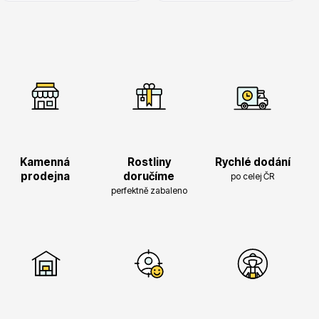
Hortenzie
Kamenná
Rostliny
Rychlé dodání
Azalky a rododendrony
prodejna
doručíme
po celej ČR
perfektně zabaleno
Růže KORDES