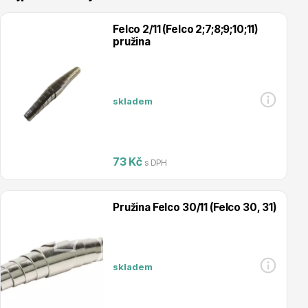
Felco 2/11 (Felco 2;7;8;9;10;11)
pružina
Vřesovištní rostliny
skladem
73 Kč
s DPH
Pružina Felco 30/11 (Felco 30, 31)
Vánoční stromky v květináčích a řezané
skladem