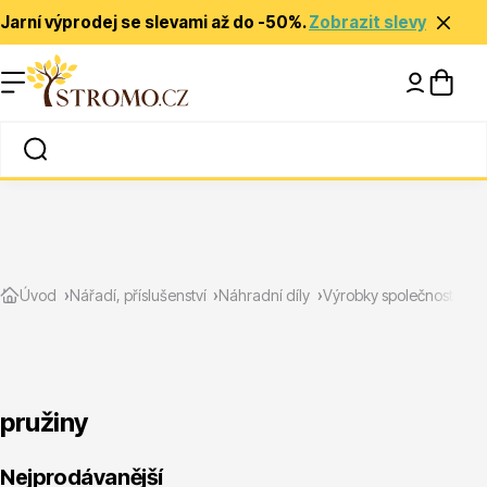
Jarní výprodej se slevami až do -50%.
Zobrazit slevy
Nápady a inspirace
Rady a tipy
Zlevněné
Úvod
Nářadí, příslušenství
Náhradní díly
Výrobky společnosti FE
pružiny
Jehličnany
Nejprodávanější