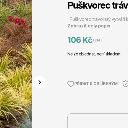
Puškvorec tráv
 stromy
Trvalky
Puškvorec trávolistý vytváří kr
Zobrazit celý popis
106 Kč
s DPH
Nelze objednat, není skladem.
říslušenství
Bylinky do kuchyně
PŘIDAT K OBLÍBENÝM
 přípravky
Živé ploty