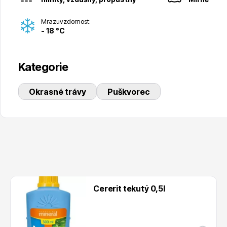
Mrazuvzdornost:
- 18 °C
Kategorie
Okrasné trávy
Puškvorec
Cererit tekutý 0,5l