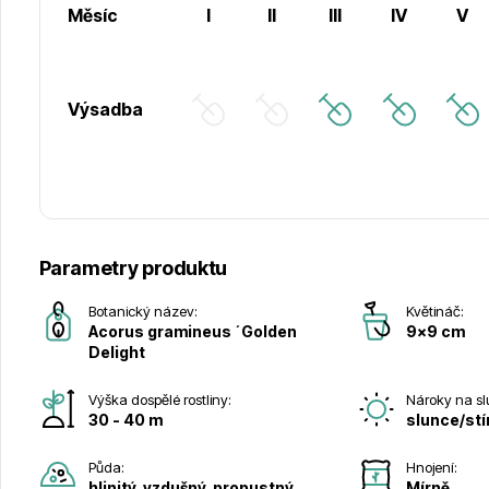
Měsíc
I
II
III
IV
V
Výsadba
Parametry produktu
Botanický název:
Květináč:
Acorus gramineus ´Golden
9x9 cm
Delight
Výška dospělé rostliny:
Nároky na sl
30 - 40 m
slunce/stí
Půda:
Hnojení:
hlinitý, vzdušný, propustný
Mírně