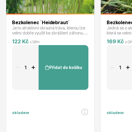
Bezkolenec ´Heidebraut´
Bezkolenec
Je to atraktivní okrasná tráva, kterou lze
Jedná se o at
velmi dobře využít ke zkrášlení záhonu.
která se velm
Od léta do podzimu ji zdobí hnědé
záhonu. Od lé
122 Kč
169 Kč
s DPH
s D
metličky.
hnědé chocho
Přidat do košíku
skladem
skladem