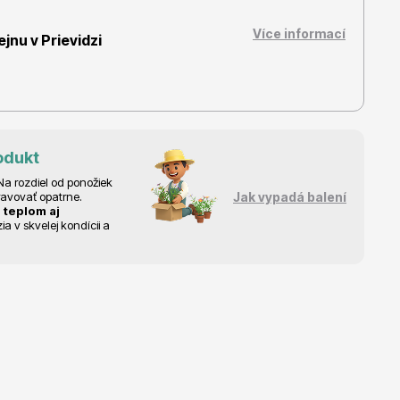
Více informací
nu v Prievidzi
Dárkový poukaz
odukt
a rozdiel od ponožiek
ravovať opatrne.
Jak vypadá balení
 teplom aj
 v skvelej kondícii a