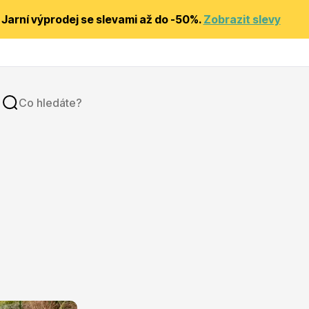
Jarní výprodej se slevami až do -50%.
Zobrazit slevy
y
Substráty, hnojiva, kůra