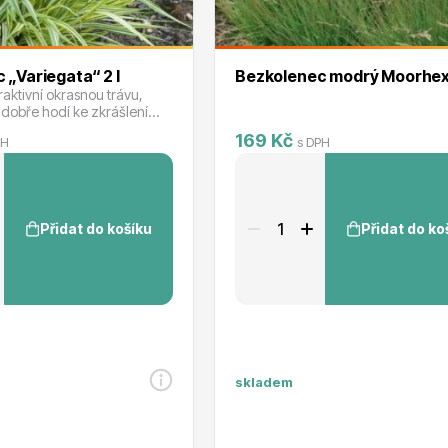
 „Variegata“ 2 l
Bezkolenec modrý Mo
raktivní okrasnou trávu,
i dobře hodí ke zkrášlení
ta do podzimu ji zdobí
169 Kč
PH
s DPH
ly.
Přidat do košíku
Přidat do ko
skladem