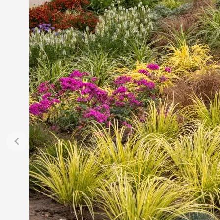
Jehličnany
Vzrostlé
Vřesovištní rostliny
Nářadí, p
Vánoční stromky v květináčích a
Postřiky,
řezané