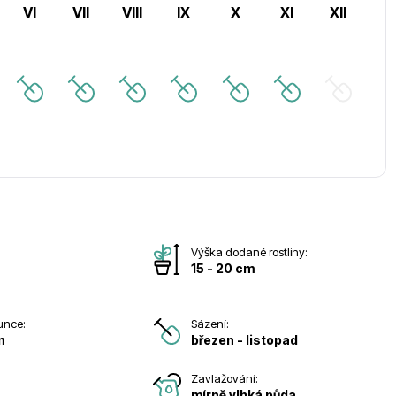
VI
VII
VIII
IX
X
XI
XII
Výška dodané rostliny:
15 - 20 cm
unce:
Sázení:
n
březen - listopad
Zavlažování:
mírně vlhká půda