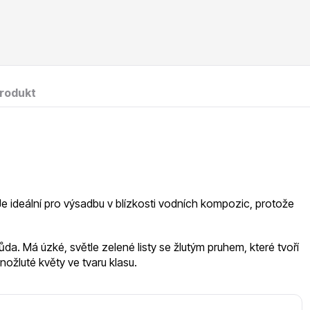
RDES
Okrasné keře
produkt
voce
Plazivé rostliny
. Je ideální pro výsadbu v blízkosti vodních kompozic, protože
da. Má úzké, světle zelené listy se žlutým pruhem, které tvoří
enožluté květy ve tvaru klasu.