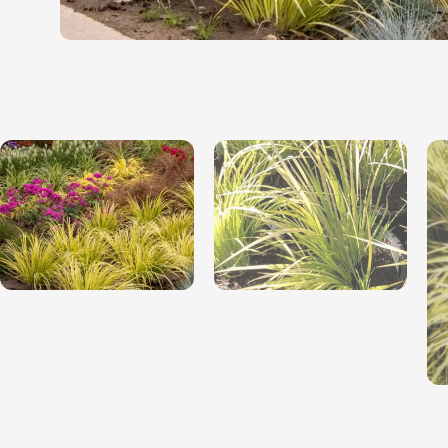
Magnólie
Hortenzi
Semena, sadba
Azalky a