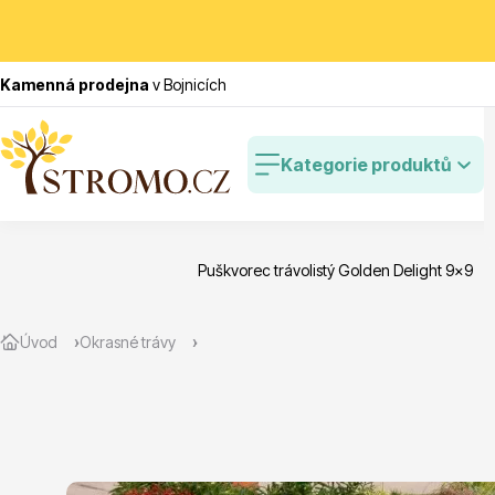
Kamenná prodejna
v Bojnicích
Kategorie produktů
Puškvorec trávolistý Golden Delight 9x9
Zlevněné
Cibulovin
Úvod
Okrasné trávy