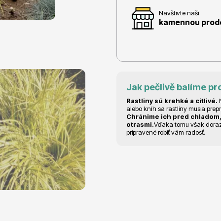
Navštivte naši
kamennou prodej
e
Ovocné stromy
Jak pečlivě balíme pr
Rastliny sú krehké a citlivé.
N
alebo kníh sa rastliny musia prep
Chránime ich pred chladom,
otrasmi.
Vďaka tomu však dorazia
pripravené robiť vám radosť.
 rododendrony
Okrasné trávy