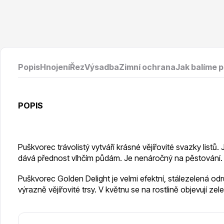
Vodní rostliny
Růže KO
Popis
Hnojení
Řez
Výsadba
Zimní ochrana
Jak balíme 
Květináče
Drobná o
POPIS
Puškvorec trávolistý vytváří krásné vějířovité svazky listů
dává přednost vlhčím půdám. Je nenáročný na pěstování.
Puškvorec Golden Delight je velmi efektní, stálezelená odrů
výrazně vějířovité trsy. V květnu se na rostlině objevují zel