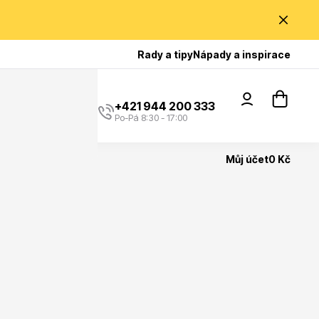
Poradíme Vám?
Rady a tipy
Nápady a inspirace
+421 944 200 333
Po-Pá 8:30 - 17:00
Můj účet
0 Kč
Popínavé rostliny