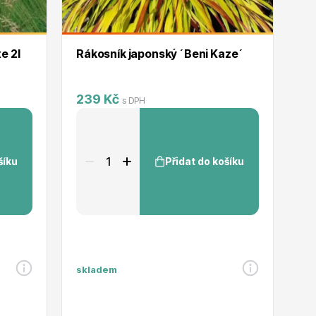
orhexe 2l
Rákosník japonský ´Beni Kaze´
239 Kč
1
s DPH
šíku
Přidat do košíku
skladem
sk