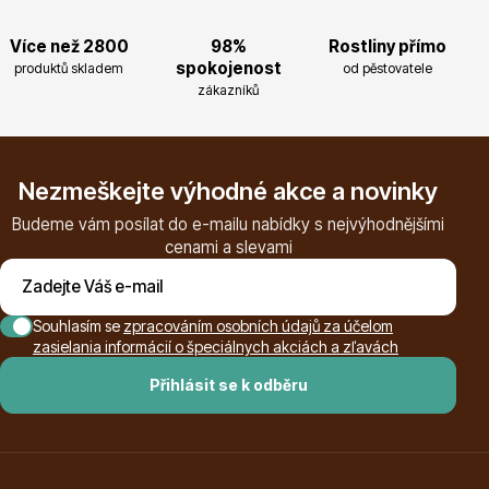
Trvalky
Více než 2800
98%
Rostliny přímo
spokojenost
produktů skladem
od pěstovatele
zákazníků
Nezmeškejte výhodné akce a novinky
Bylinky do kuchyně
Budeme vám posílat do e-mailu nabídky s nejvýhodnějšími
cenami a slevami
Souhlasím se
zpracováním osobních údajů za účelom
zasielania informácií o špeciálnych akciách a zľavách
Přihlásit se k odběru
Živé ploty