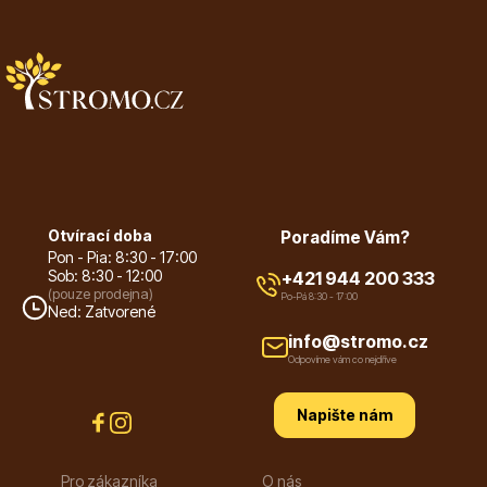
Ovocné stromy
Otvírací doba
Poradíme Vám?
Pon - Pia: 8:30 - 17:00
Sob: 8:30 - 12:00
+421 944 200 333
Okrasné trávy
(pouze prodejna)
Po-Pá 8:30 - 17:00
Ned: Zatvorené
info@stromo.cz
Odpovíme vám co nejdříve
Napište nám
Okrasné keře
Pro zákazníka
O nás