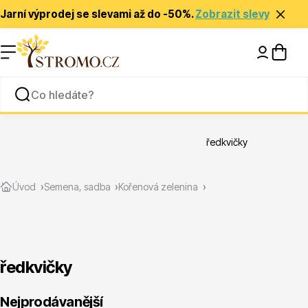
Jarní výprodej se slevami až do -50%.
Zobrazit slevy
Nápady a inspirace
Rady a tipy
ředkvičky
Zlevněné
Úvod
Semena, sadba
Kořenová zelenina
ředkvičky
Jehličnany
Nejprodávanější