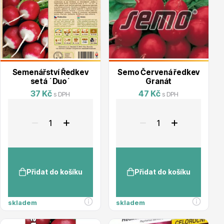
Květináče
Semenářství Ředkev
Semo Červená ředkev
setá ´Duo´
Granát
37 Kč
47 Kč
s DPH
s DPH
Cibuloviny
Přidat do košíku
Přidat do košíku
skladem
skladem