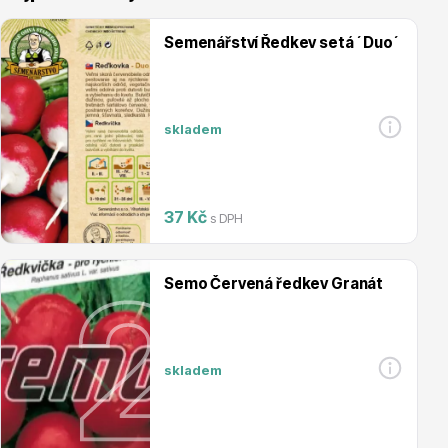
Semenářství Ředkev setá ´Duo´
skladem
Vřesovištní rostliny
37 Kč
s DPH
Semo Červená ředkev Granát
Vánoční stromky v květináčích a řezané
skladem