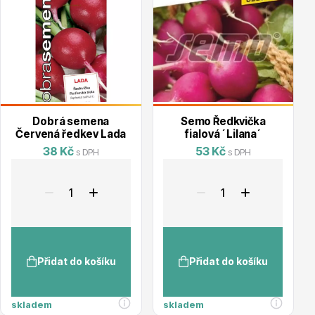
Vzrostlé stromy
Nářadí, příslušenství
Dobrá semena
Semo Ředkvička
Červená ředkev Lada
fialová ´Lilana´
38 Kč
53 Kč
s DPH
s DPH
Postřiky, přípravky
Přidat do košíku
Přidat do košíku
skladem
skladem