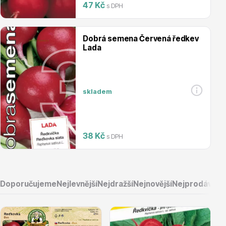
47 Kč
s DPH
Magnólie
Dobrá semena Červená ředkev
Lada
skladem
Semena, sadba
38 Kč
s DPH
Doporučujeme
Nejlevnější
Nejdražší
Nejnovější
Nejprodávaněj
Vodní rostliny