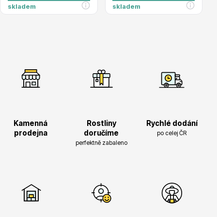
skladem
skladem
Drobná ovoce
Kamenná
Rostliny
Rychlé dodání
prodejna
doručíme
po celej ČR
perfektně zabaleno
Substráty, hnojiva, kůra