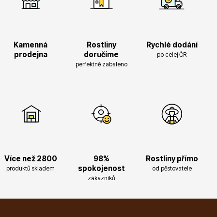
Magnólie
Kamenná
Rostliny
Rychlé dodání
prodejna
doručíme
po celej ČR
perfektně zabaleno
Semena, sadba
Více než 2800
98%
Rostliny přímo
spokojenost
produktů skladem
od pěstovatele
zákazníků
Vodní rostliny