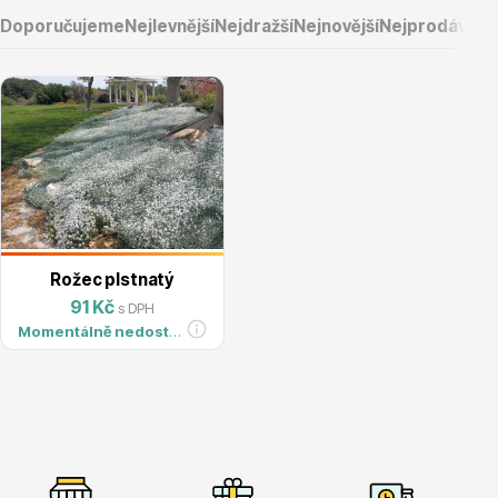
Doporučujeme
Nejlevnější
Nejdražší
Nejnovější
Nejprodávaněj
Vřesovištní rostliny
Rožec plstnatý
91 Kč
s DPH
Momentálně nedostupné
Vánoční stromky v květináčích a řezané