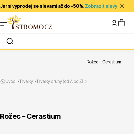
Jarní výprodej se slevami až do -50%.
Zobrazit slevy
Nápady a inspirace
Rady a tipy
Rožec – Cerastium
Zlevněné
Úvod
Trvalky
Trvalky druhy (od A po Z)
Rožec – Cerastium
Jehličnany