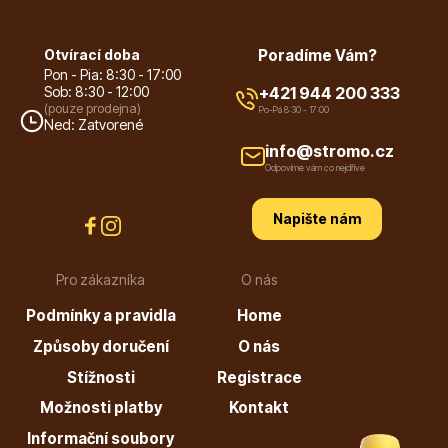
Vzrostlé stromy
Otvírací doba
Poradíme Vám?
Pon - Pia: 8:30 - 17:00
Sob: 8:30 - 12:00
+421 944 200 333
(pouze prodejna)
Po-Pá 8:30 - 17:00
Ned: Zatvorené
info@stromo.cz
Nářadí, příslušenství
Odpovíme vám co nejdříve
Napište nám
Pro zákazníka
O nás
Podmínky a pravidla
Home
Postřiky, přípravky
Způsoby doručení
O nás
Stížnosti
Registrace
Možnosti platby
Kontakt
Informační soubory