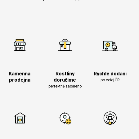
Vřesovištní rostliny
Kamenná
Rostliny
Rychlé dodání
prodejna
doručíme
po celej ČR
perfektně zabaleno
Vánoční stromky v květináčích a řezané