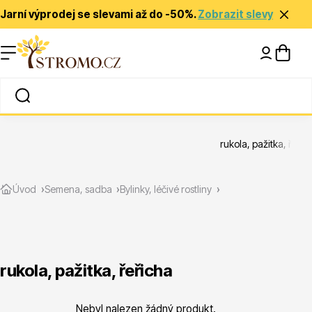
Jarní výprodej se slevami až do -50%.
Zobrazit slevy
Nápady a inspirace
Rady a tipy
rukola, pažitka, řeřic
Zlevněné
Úvod
Semena, sadba
Bylinky, léčivé rostliny
rukola, pažitka, řeřicha
Jehličnany
Nebyl nalezen žádný produkt.