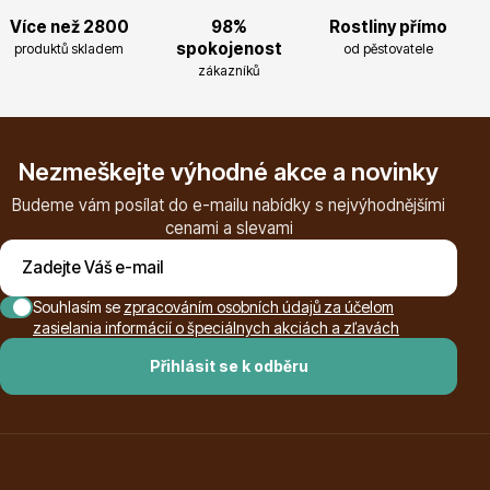
Více než 2800
98%
Rostliny přímo
Magnólie
spokojenost
produktů skladem
od pěstovatele
zákazníků
Nezmeškejte výhodné akce a novinky
Budeme vám posílat do e-mailu nabídky s nejvýhodnějšími
cenami a slevami
Semena, sadba
Souhlasím se
zpracováním osobních údajů za účelom
zasielania informácií o špeciálnych akciách a zľavách
Přihlásit se k odběru
Vodní rostliny