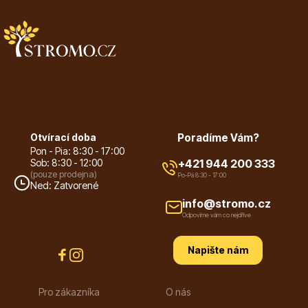
Květináče
Otvírací doba
Poradíme Vám?
Pon - Pia: 8:30 - 17:00
Sob: 8:30 - 12:00
+421 944 200 333
(pouze prodejna)
Po-Pá 8:30 - 17:00
Ned: Zatvorené
Cibuloviny
info@stromo.cz
Odpovíme vám co nejdříve
Napište nám
Pro zákazníka
O nás