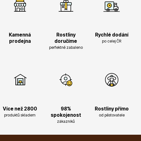
Magnólie
Kamenná
Rostliny
Rychlé dodání
prodejna
doručíme
po celej ČR
perfektně zabaleno
Semena, sadba
Více než 2800
98%
Rostliny přímo
spokojenost
produktů skladem
od pěstovatele
Vodní rostliny
zákazníků