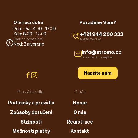
Vzrostlé stromy
Otvírací doba
Poradíme Vám?
Pon - Pia: 8:30 - 17:00
Sob: 8:30 - 12:00
+421 944 200 333
(pouze prodejna)
Po-Pá 8:30 - 17:00
Ned: Zatvorené
info@stromo.cz
Nářadí, příslušenství
Odpovíme vám co nejdříve
Napište nám
Pro zákazníka
O nás
Podmínky a pravidla
Home
Postřiky, přípravky
Způsoby doručení
O nás
Stížnosti
Registrace
Možnosti platby
Kontakt