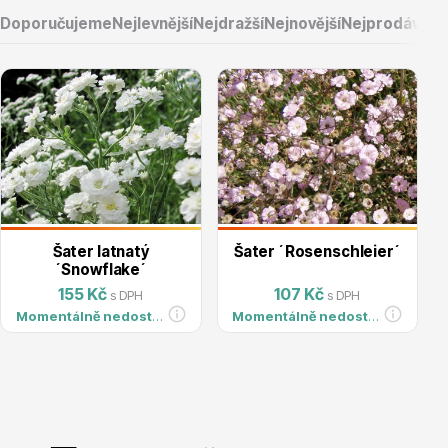
Doporučujeme
Nejlevnější
Nejdražší
Nejnovější
Nejprodávaněj
Vřesovištní rostliny
Šater latnatý
Šater ´Rosenschleier´
´Snowflake´
155 Kč
107 Kč
s DPH
s DPH
Momentálně nedostupné
Momentálně nedostupné
Vánoční stromky v květináčích a řezané