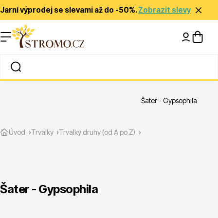
Jarní výprodej se slevami až do -50%.
Zobrazit slevy
Nápady a inspirace
Rady a tipy
Šater - Gypsophila
Zlevněné
Úvod
Trvalky
Trvalky druhy (od A po Z)
Šater - Gypsophila
Jehličnany