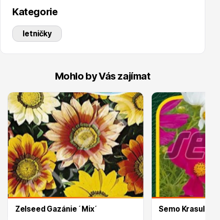
Kategorie
letničky
Drobná ovoce
Mohlo by Vás zajímat
Substráty, hnojiva, kůra
Zelseed Gazánie ´Mix´
Semo Krasulka ´