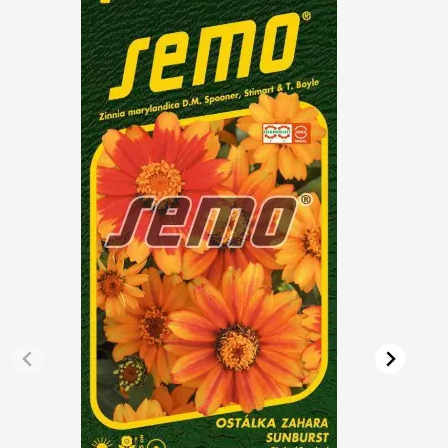
Vřesovištní rostliny
Vánoční stromky v květináčích a řezané