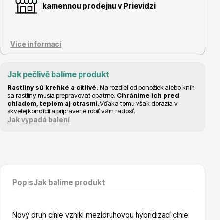
Vzrostlé stromy
kamennou prodejnu v Prievidzi
Více informací
Jak pečlivě balíme produkt
Nářadí, příslušenství
Rastliny sú krehké a citlivé.
Na rozdiel od ponožiek alebo kníh
sa rastliny musia prepravovať opatrne.
Chránime ich pred
chladom, teplom aj otrasmi.
Vďaka tomu však dorazia v
skvelej kondícii a pripravené robiť vám radosť.
Jak vypadá balení
Postřiky, přípravky
Popis
Jak balíme produkt
Nový druh cínie vznikl mezidruhovou hybridizací cínie