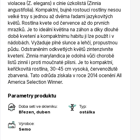
violacea (Z. elegans) x cínie úzkolistá (Zinnia
angustifolia). Kompaktní, bujně rostoucí rostliny nesou
velké trsy s jednou až dvěma řadami jazykovitých
Hortenzie
květů. Rostlina kvete od července až do prvních
mrazíků. Je to ideální květina na záhon a díky dlouhé
době kvetení a kompaktnímu habitu ji lze použít i v
nádobách. Vyžaduje plné slunce a lehčí, propustnou
půdu. Odstraněním odkvetlých květů zintenzivníte
kvetení. Zinnia marylandica je odolná vůči chorobě
listů zinnií i proti moučnaté plísni. Je to kompaktní,
keříčkovitá rostlina, 30-45 cm vysoká, červenožlutě
Azalky a rododendrony
zbarvená. Tato odrůda získala v roce 2014 ocenění All
America Selection Winner.
Parametry produktu
Doba setí ve skleníku:
Typ:
Březen, duben
ostálka
Výrobce:
Růže KORDES
Semo