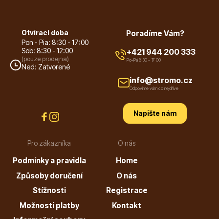
Otvírací doba
Poradíme Vám?
Pon - Pia: 8:30 - 17:00
Sob: 8:30 - 12:00
+421 944 200 333
(pouze prodejna)
Po-Pá 8:30 - 17:00
Ned: Zatvorené
Plazivé rostliny
info@stromo.cz
Odpovíme vám co nejdříve
Napište nám
Pro zákazníka
O nás
Popínavé rostliny
Podmínky a pravidla
Home
Způsoby doručení
O nás
Stížnosti
Registrace
Možnosti platby
Kontakt