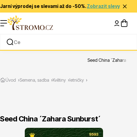
Jarní výprodej se slevami až do -50%.
Zobrazit slevy
Nápady a inspirace
Rady a tipy
Seed China ´Zahara Sunb
Zlevněné
Úvod
Semena, sadba
Květiny
letničky
Seed China ´Zahara Sunburst´
Jehličnany