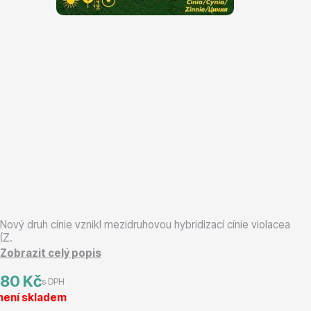
Magnólie
Semena, sadba
Nový druh cínie vznikl mezidruhovou hybridizací cínie violacea
(Z.
Zobrazit celý popis
Vodní rostliny
80 Kč
s DPH
není skladem