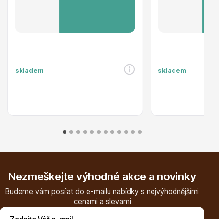
Trvalky
skladem
skladem
Bylinky do kuchyně
Nezmeškejte výhodné akce a novinky
Živé ploty
Budeme vám posílat do e-mailu nabídky s nejvýhodnějšími
cenami a slevami