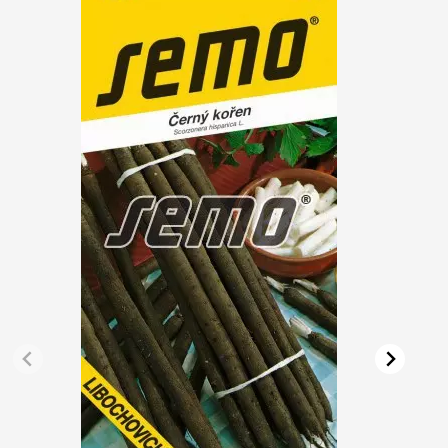
Vřesovištní rostliny
Vánoční stromky v květináčích a řezané