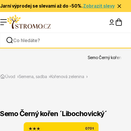
Jarní výprodej se slevami až do -50%.
Zobrazit slevy
Nápady a inspirace
Rady a tipy
Semo Černý kořen ´Lib
Zlevněné
Úvod
Semena, sadba
Kořenová zelenina
Semo Černý kořen ´Libochovický´
Jehličnany