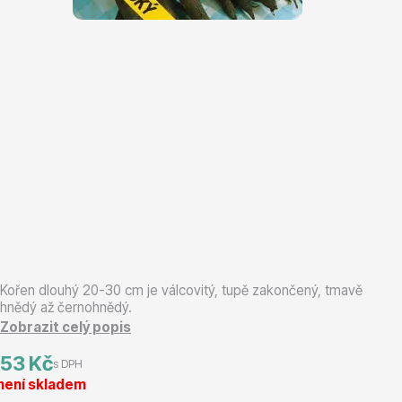
Magnólie
Semena, sadba
Kořen dlouhý 20-30 cm je válcovitý, tupě zakončený, tmavě
hnědý až černohnědý.
Zobrazit celý popis
Vodní rostliny
53 Kč
s DPH
není skladem