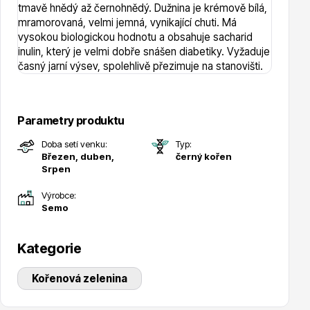
tmavě hnědý až černohnědý. Dužnina je krémově bílá,
mramorovaná, velmi jemná, vynikající chuti. Má
vysokou biologickou hodnotu a obsahuje sacharid
Hortenzie
inulin, který je velmi dobře snášen diabetiky. Vyžaduje
časný jarní výsev, spolehlivě přezimuje na stanovišti.
Parametry produktu
Doba setí venku:
Typ:
Březen, duben,
černý kořen
Azalky a rododendrony
Srpen
Výrobce:
Semo
Kategorie
Kořenová zelenina
Růže KORDES