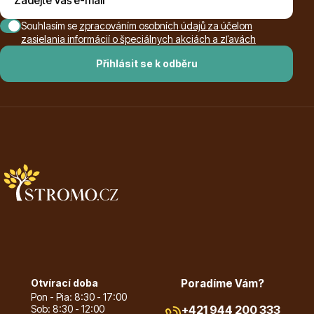
Souhlasím se
zpracováním osobních údajů za účelom
zasielania informácií o špeciálnych akciách a zľavách
Ovocné stromy
Přihlásit se k odběru
Okrasné trávy
Otvírací doba
Poradíme Vám?
Pon - Pia: 8:30 - 17:00
Okrasné keře
Sob: 8:30 - 12:00
+421 944 200 333