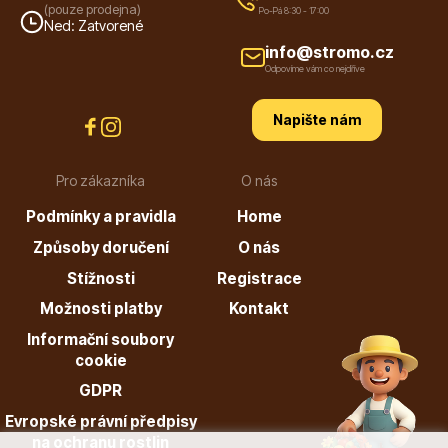
(pouze prodejna)
Po-Pá 8:30 - 17:00
Ned: Zatvorené
info@stromo.cz
Odpovíme vám co nejdříve
Napište nám
Plazivé rostliny
Pro zákazníka
O nás
Podmínky a pravidla
Home
Způsoby doručení
O nás
Stížnosti
Registrace
Možnosti platby
Kontakt
Popínavé rostliny
Informační soubory
cookie
GDPR
Evropské právní předpisy
na ochranu rostlin