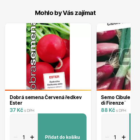
Mohlo by Vás zajímat
Drobná ovoce
Substráty, hnojiva, kůra
Dobrá semena Červená ředkev
Semo Cibule kuchyňs
Ester
di Firenze´
37 Kč
88 Kč
s DPH
s DPH
Přidat do košíku
P