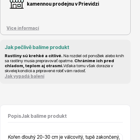
Vzrostlé stromy
kamennou prodejnu v Prievidzi
Více informací
Jak pečlivě balíme produkt
Nářadí, příslušenství
Rastliny sú krehké a citlivé.
Na rozdiel od ponožiek alebo kníh
sa rastliny musia prepravovať opatrne.
Chránime ich pred
chladom, teplom aj otrasmi.
Vďaka tomu však dorazia v
skvelej kondícii a pripravené robiť vám radosť.
Jak vypadá balení
Postřiky, přípravky
Popis
Jak balíme produkt
Kořen dlouhý 20-30 cm je válcovitý, tupě zakončený,