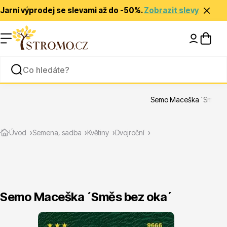
Jarní výprodej se slevami až do -50%.
Zobrazit slevy
Nápady a inspirace
Rady a tipy
Semo Maceška ´Směs be
Zlevněné
Úvod
Semena, sadba
Květiny
Dvojroční
Semo Maceška ´Směs bez oka´
Jehličnany