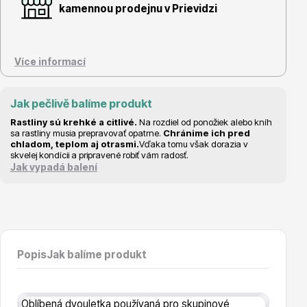
Vzrostlé stromy
kamennou prodejnu v Prievidzi
Více informací
Jak pečlivě balíme produkt
Nářadí, příslušenství
Rastliny sú krehké a citlivé.
Na rozdiel od ponožiek alebo kníh
sa rastliny musia prepravovať opatrne.
Chránime ich pred
chladom, teplom aj otrasmi.
Vďaka tomu však dorazia v
skvelej kondícii a pripravené robiť vám radosť.
Jak vypadá balení
Postřiky, přípravky
Popis
Jak balíme produkt
Oblíbená dvouletka používaná pro skupinové