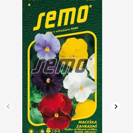
Vřesovištní rostliny
Vánoční stromky v květináčích a řezané