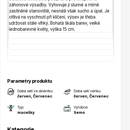
záhonové výsadby. Vyhovuje jí slunné a mírně
zastíněné stanoviště, nesnáší však sucho a úpal. Je
citlivá na vyschnutí při klíčení, výsev je třeba
Hortenzie
udržovat stále vlhký. Bohatá škála barev, velké
jednobarevné květy, výška 15 cm.
Azalky a rododendrony
Parametry produktu
Doba setí ve skleníku:
Doba setí venku:
červen, Červenec
červen, Červenec
Typ:
Výrobce:
macešky
Semo
Růže KORDES
Kategorie