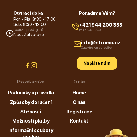
Otvírací doba
Poradíme Vám?
Pon - Pia: 8:30 - 17:00
Sob: 8:30 - 12:00
+421 944 200 333
(pouze prodejna)
Po-Pá 8:30 - 17:00
Ned: Zatvorené
info@stromo.cz
Plazivé rostliny
Odpovíme vám co nejdříve
Napište nám
Pro zákazníka
O nás
Podmínky a pravidla
Home
Popínavé rostliny
Způsoby doručení
O nás
Stížnosti
Registrace
Možnosti platby
Kontakt
Informační soubory
cookie