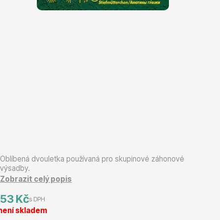
Magnólie
Semena, sadba
Oblíbená dvouletka používaná pro skupinové záhonové
výsadby.
Zobrazit celý popis
Vodní rostliny
53 Kč
s DPH
není skladem