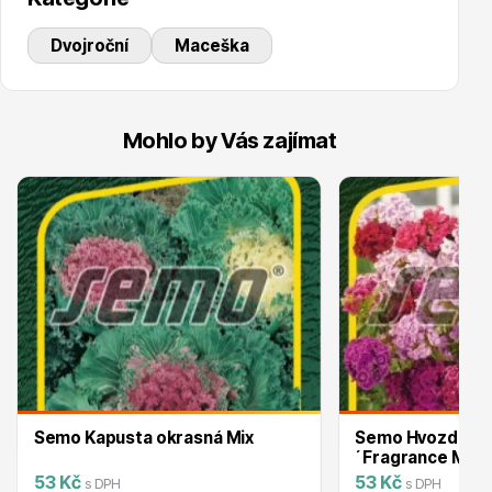
Dvojroční
Maceška
Mohlo by Vás zajímat
Drobná ovoce
Substráty, hnojiva, kůra
Semo Kapusta okrasná Mix
Semo Hvozdík b
´Fragrance Mix´
53 Kč
53 Kč
s DPH
s DPH