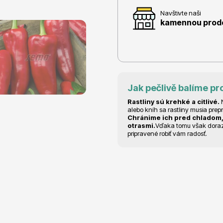
Navštivte naši
kamennou prodej
e
Ovocné stromy
Jak pečlivě balíme pr
Rastliny sú krehké a citlivé.
N
alebo kníh sa rastliny musia prep
Chránime ich pred chladom,
otrasmi.
Vďaka tomu však dorazia
pripravené robiť vám radosť.
 rododendrony
Okrasné trávy