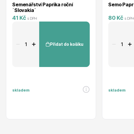
Semenářství Paprika roční
Semo Papri
´Slovakia´
41 Kč
80 Kč
s DPH
s DP
Přidat do košíku
skladem
skladem