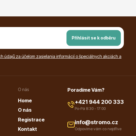
Přihlásit se k odběru
 údajů za účelom zasielania informácií o špeciálnych akciách a
O nás
Poradíme Vám?
Home
+421 944 200 333
Po-Pá 8:30 - 17:00
O nás
Registrace
info@stromo.cz
Kontakt
Odpovíme vám co nejdříve