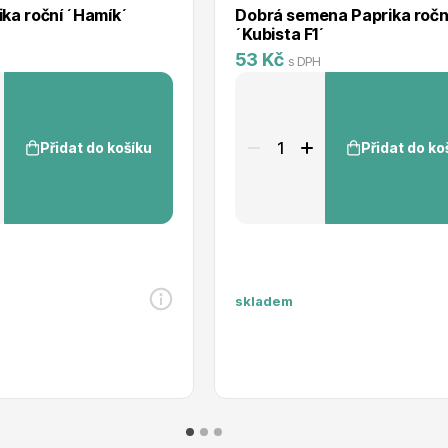
ka roční ´Hamík´
Dobrá semena Paprika ročn
´Kubista F1´
53 Kč
H
s DPH
Přidat do košíku
Přidat do ko
skladem