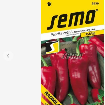
Jehličnany
Vzrostlé
Vřesovištní rostliny
Nářadí, p
Vánoční stromky v květináčích a
Postřiky,
řezané