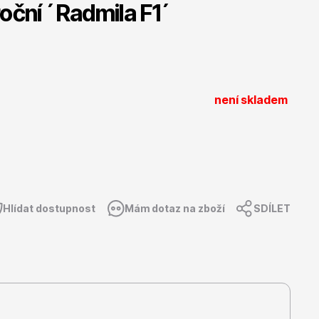
oční ´Radmila F1´
Listnaté stromy
není skladem
Bambusy
Hlídat dostupnost
Mám dotaz na zboží
SDÍLET
Dekorace