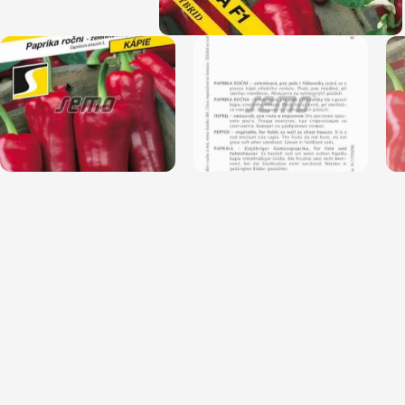
Magnólie
Hortenzi
Semena, sadba
Azalky a