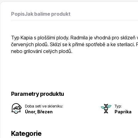
Vodní rostliny
Růže KO
Popis
Jak balíme produkt
Typ Kapia s ploššími plody. Radmila je vhodná pro sklizeň v
červených plodů. Sklízí se k přímé spotřebě a ke sterilaci
nebo grilování celých plodů.
Květináče
Drobná o
Parametry produktu
Doba setí ve skleníku:
Typ:
Únor, Březen
Paprika
Kategorie