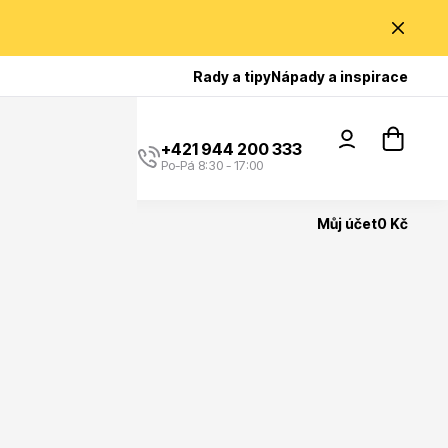
Poradíme Vám?
Rady a tipy
Nápady a inspirace
+421 944 200 333
Po-Pá 8:30 - 17:00
Můj účet
0 Kč
Popínavé rostliny