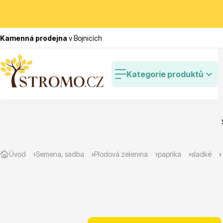
Kamenná prodejna
v Bojnicích
Kategorie produktů
Zlevněné
Cibulovin
Úvod
Semena, sadba
Plodová zelenina
paprika
sladké