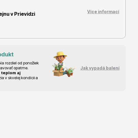
Více informací
nu v Prievidzi
Dárkový poukaz
odukt
a rozdiel od ponožiek
ravovať opatrne.
Jak vypadá balení
 teplom aj
 v skvelej kondícii a