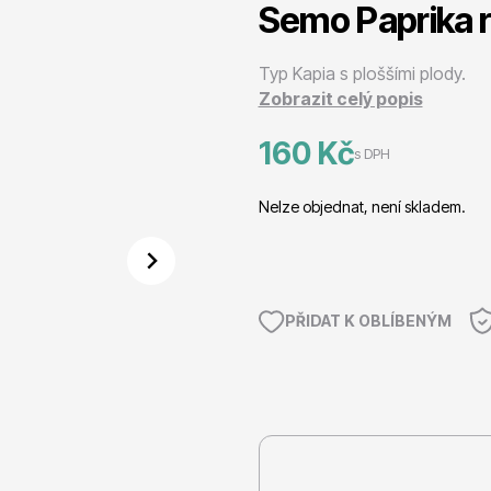
Semo Paprika r
 stromy
Trvalky
Typ Kapia s ploššími plody.
Zobrazit celý popis
160 Kč
s DPH
Nelze objednat, není skladem.
říslušenství
Bylinky do kuchyně
PŘIDAT K OBLÍBENÝM
 přípravky
Živé ploty