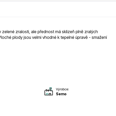
RDES
Okrasné keře
 zelené zralosti, ale přednost má sklizeň plně zralých
. Ploché plody jsou velmi vhodné k tepelné úpravě - smažení
voce
Plazivé rostliny
Výrobce:
Semo