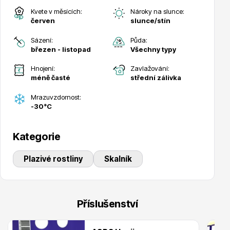
Kvete v měsících:
Nároky na slunce:
Trvalky
červen
slunce/stín
Sázení:
Půda:
březen - listopad
Všechny typy
Hnojení:
Zavlažování:
méně časté
střední zálivka
Mrazuvzdornost:
Bylinky do kuchyně
-30°C
Kategorie
Plazivé rostliny
Skalník
Živé ploty
Příslušenství