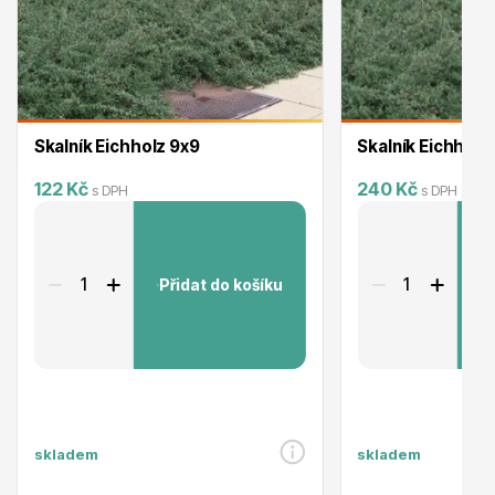
Skalník Eichholz 9x9
Skalník Eichholz 
Plazivé rostliny
122 Kč
240 Kč
s DPH
s DPH
Přidat do košíku
P
Popínavé rostliny
skladem
skladem