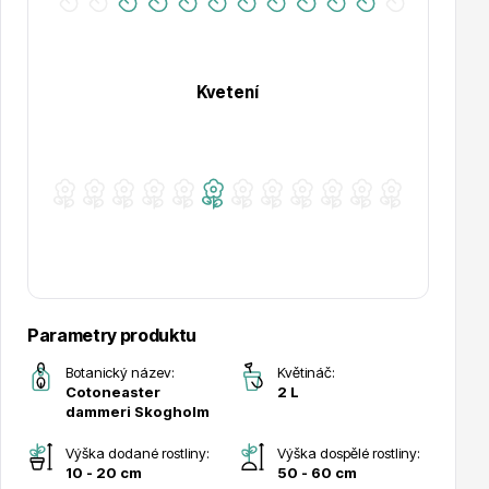
Kvetení
Drobná ovoce
Substráty, hnojiva, kůra
Parametry produktu
Botanický název:
Květináč:
Cotoneaster
2 L
dammeri Skogholm
Výška dodané rostliny:
Výška dospělé rostliny:
10 - 20 cm
50 - 60 cm