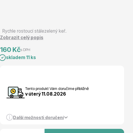
Magnólie
Rychle rostoucí stálezelený keř.
Zobrazit celý popis
160 Kč
s DPH
skladem 11 ks
Semena, sadba
Tento produkt Vám doručíme přibližně
v úterý 11.08.2026
Vodní rostliny
Další možnosti doručení