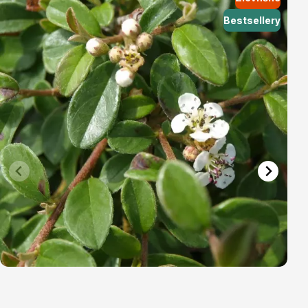
Bestsellery
Vřesovištní rostliny
Vánoční stromky v květináčích a řezané