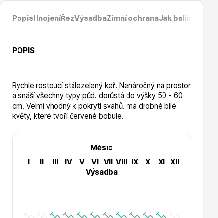
Popis
Hnojení
Řez
Výsadba
Zimní ochrana
Jak balíme prod
Hortenzie
POPIS
Rychle rostoucí stálezelený keř. Nenáročný na prostor
a snáší všechny typy půd. dorůstá do výšky 50 - 60
cm. Velmi vhodný k pokrytí svahů. má drobné bílé
Azalky a rododendrony
květy, které tvoří červené bobule.
Měsíc
I
II
III
IV
V
VI
VII
VIII
IX
X
XI
XII
Výsadba
Růže KORDES