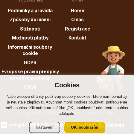
info@stromo.cz
Podmínky a pravidla
Home
Způsoby doručení
O nás
Stížnosti
Registrace
Napište nám
Možnosti platby
Kontakt
Informační soubory
cookie
GDPR
Evropské právní předpisy
na ochranu rostlin
Cookies
GPSR
Naše webové stránky používají soubory cookies, které nám pomáhají
je neustále zlepšovat. Abychom mohli cookies používat, potřebujeme
váš souhlas. Kliknutím na tlačítko „OK, souhlasím“ nám tento souhlas
Jak nakupovat
© 2026 Stromo.cz Všechna práva vyhrazena.
udělujete.
Nastavení
OK, souhlasím