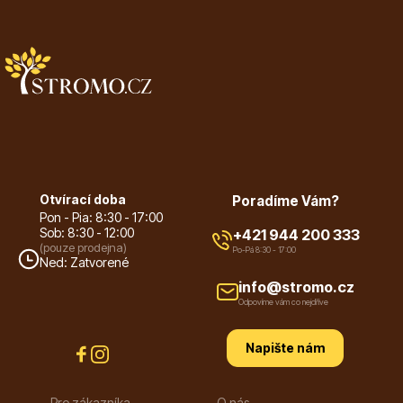
Dárkový poukaz
Poradíme Vám?
Otvírací doba
Poradíme Vám?
Pon - Pia: 8:30 - 17:00
Sob: 8:30 - 12:00
+421 944 200 333
(pouze prodejna)
Po-Pá 8:30 - 17:00
Ned: Zatvorené
+421 944 200 333
Po-Pá 9:00 - 17:00
info@stromo.cz
Odpovíme vám co nejdříve
Napište nám
Pro zákazníka
O nás