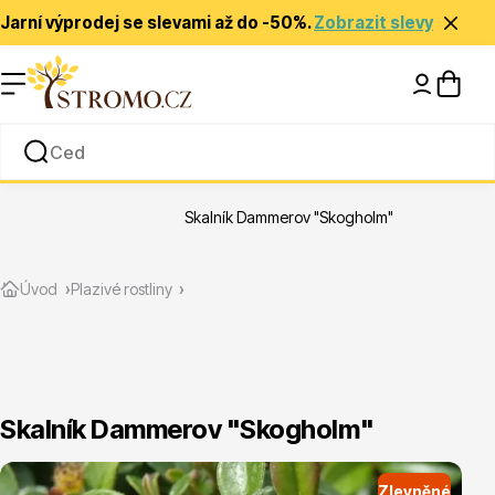
Jarní výprodej se slevami až do -50%.
Zobrazit slevy
Nápady a inspirace
Rady a tipy
Skalník Dammerov "Skogholm"
Zlevněné
Úvod
Plazivé rostliny
Skalník Dammerov "Skogholm"
Jehličnany
Zlevněné