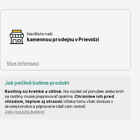
Vzrostlé stromy
Navštivte naši
kamennou prodejnu v Prievidzi
Nářadí, příslušenství
Více informací
Jak pečlivě balíme produkt
Rastliny sú krehké a citlivé.
Na rozdiel od ponožiek alebo kníh
sa rastliny musia prepravovať opatrne.
Chránime ich pred
chladom, teplom aj otrasmi.
Vďaka tomu však dorazia v
skvelej kondícii a pripravené robiť vám radosť.
Postřiky, přípravky
Jak vypadá balení