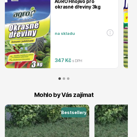
AGRO Hnojivo pro
okrasné dřeviny 3kg
Ovocné stromy
na skladu
347 Kč
s DPH
Okrasné trávy
Mohlo by Vás zajímat
Bestsellery
Okrasné keře