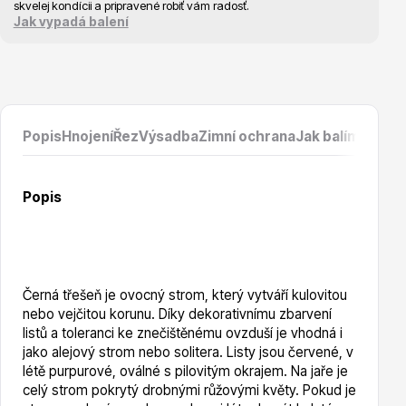
Vzrostlé stromy
skvelej kondícii a pripravené robiť vám radosť.
Jak vypadá balení
Popis
Hnojení
Řez
Výsadba
Zimní ochrana
Jak balíme prod
Nářadí, příslušenství
Popis
Černá třešeň je ovocný strom, který vytváří kulovitou
Postřiky, přípravky
nebo vejčitou korunu. Díky dekorativnímu zbarvení
listů a toleranci ke znečištěnému ovzduší je vhodná i
jako alejový strom nebo solitera. Listy jsou červené, v
létě purpurové, oválné s pilovitým okrajem. Na jaře je
celý strom pokrytý drobnými růžovými květy. Pokud je