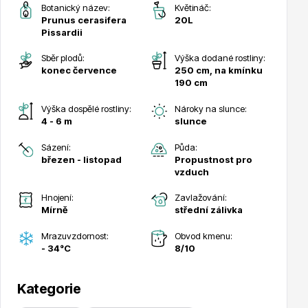
Botanický název:
Květináč:
Prunus cerasifera
20L
Pissardii
Sběr plodů:
Výška dodané rostliny:
konec července
250 cm, na kmínku
190 cm
Drobná ovoce
Výška dospělé rostliny:
Nároky na slunce:
4 - 6 m
slunce
Sázení:
Půda:
březen - listopad
Propustnost pro
vzduch
Hnojení:
Zavlažování:
Substráty, hnojiva, kůra
Mírně
střední zálivka
Mrazuvzdornost:
Obvod kmenu:
- 34°C
8/10
Kategorie