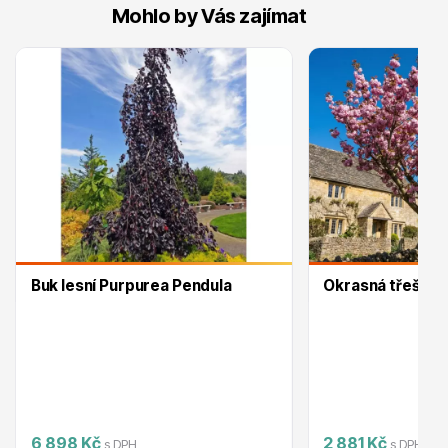
Mohlo by Vás zajímat
Ovocné stromy
Okrasné trávy
Buk lesní Purpurea Pendula
Okrasná třešeň 
Okrasné keře
6 898 Kč
2 881 Kč
s DPH
s DPH