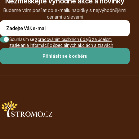
Nezmeškejte výhodné akce a novinky
Budeme vám posílat do e-mailu nabídky s nejvýhodnějšími
Listnaté stromy
cenami a slevami
Souhlasím se
zpracováním osobních údajů za účelom
zasielania informácií o špeciálnych akciách a zľavách
Přihlásit se k odběru
Bambusy
Dekorace