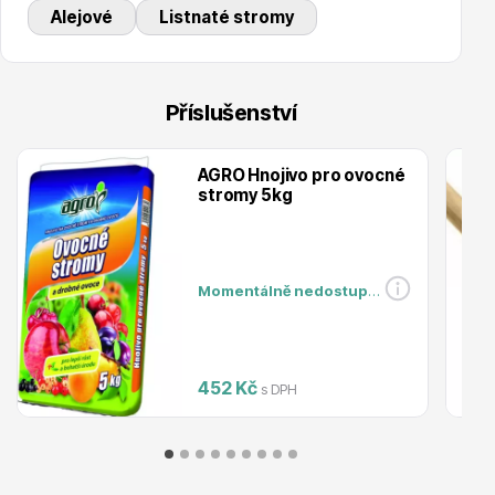
Alejové
Listnaté stromy
Trvalky
Příslušenství
AGRO Hnojivo pro ovocné
stromy 5kg
Bylinky do kuchyně
Momentálně nedostupné
452 Kč
s DPH
Živé ploty