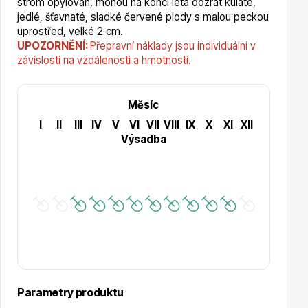
strom opylován, mohou na konci léta dozrát kulaté,
jedlé, šťavnaté, sladké červené plody s malou peckou
uprostřed, velké 2 cm.
Hortenzie
UPOZORNĚNÍ:
Přepravní náklady jsou individuální v
závislosti na vzdálenosti a hmotnosti.
Měsíc
I
II
III
IV
V
VI
VII
VIII
IX
X
XI
XII
Výsadba
Azalky a rododendrony
Růže KORDES
Parametry produktu