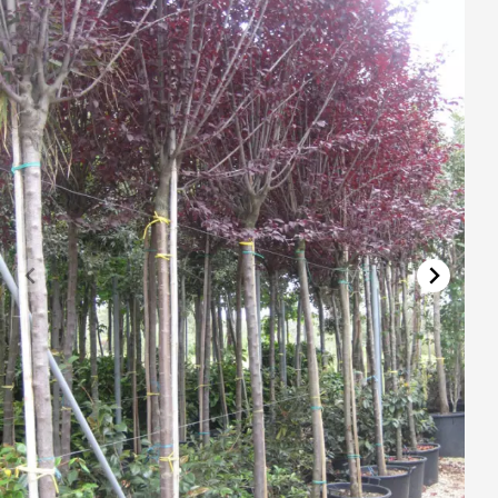
Vřesovištní rostliny
Vánoční stromky v květináčích a řezané