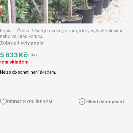
Magnólie
Popis Černá třešeň je ovocný strom, který vytváří kulovitou
nebo vejčitou korunu.
Zobrazit celý popis
5 833 Kč
s DPH
není skladem
Semena, sadba
Nelze objednat, není skladem.
PŘIDAT K OBLÍBENÝM
Hlídat dostupnost
Vodní rostliny