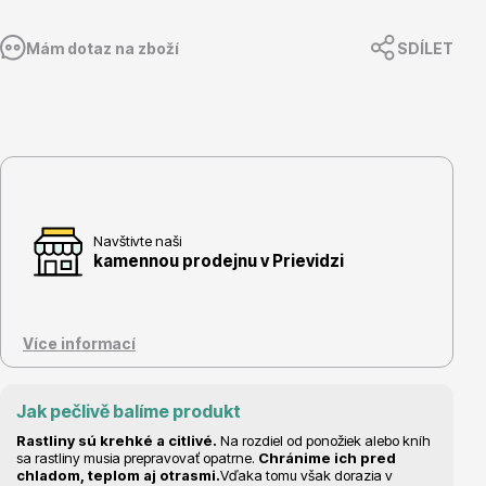
Mám dotaz na zboží
SDÍLET
Květináče
Navštivte naši
kamennou prodejnu v Prievidzi
Cibuloviny
Více informací
Jak pečlivě balíme produkt
Rastliny sú krehké a citlivé.
Na rozdiel od ponožiek alebo kníh
sa rastliny musia prepravovať opatrne.
Chránime ich pred
chladom, teplom aj otrasmi.
Vďaka tomu však dorazia v