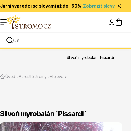
Jarní výprodej se slevami až do -50%.
Zobrazit slevy
Nápady a inspirace
Rady a tipy
Slivoň myrobalán ´Pissardi´
Zlevněné
Úvod
Vzrostlé stromy
Alejové
Slivoň myrobalán ´Pissardi´
Jehličnany