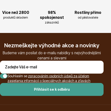
Více než 2800
98%
Rostliny přímo
spokojenost
produktů skladem
od pěstovatele
zákazníků
Drobná ovoce
Nezmeškejte výhodné akce a novinky
Budeme vám posílat do e-mailu nabídky s nejvýhodnějšími
cenami a slevami
Substráty, hnojiva, kůra
Souhlasím se
zpracováním osobních údajů za účelom
zasielania informácií o špeciálnych akciách a zľavách
Přihlásit se k odběru