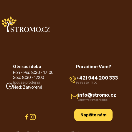
Trvalky
Bylinky do kuchyně
Otvírací doba
Poradíme Vám?
Pon - Pia: 8:30 - 17:00
Sob: 8:30 - 12:00
+421 944 200 333
(pouze prodejna)
Po-Pá 8:30 - 17:00
Ned: Zatvorené
info@stromo.cz
Odpovíme vám co nejdříve
Živé ploty
Napište nám