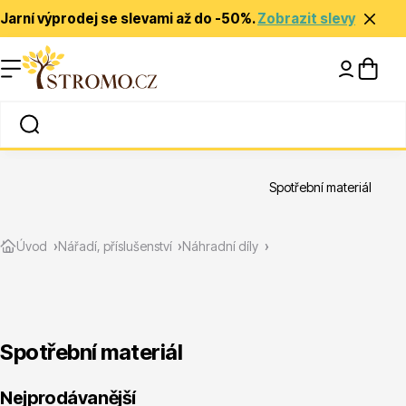
Jarní výprodej se slevami až do -50%.
Zobrazit slevy
Nápady a inspirace
Rady a tipy
Spotřební materiál
Zlevněné
Úvod
Nářadí, příslušenství
Náhradní díly
Spotřební materiál
Jehličnany
Nejprodávanější