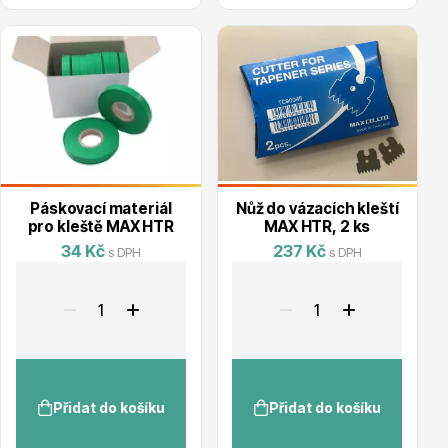
Vzrostlé stromy
Nářadí, příslušenství
Páskovací materiál
Nůž do vázacích kleští
pro kleště MAX HTR
MAX HTR, 2 ks
34 Kč
237 Kč
s DPH
s DPH
Postřiky, přípravky
Přidat do košíku
Přidat do košíku