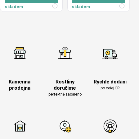
skladem
skladem
Hortenzie
Azalky a rododendrony
Kamenná
Rostliny
Rychlé dodání
prodejna
doručíme
po celej ČR
perfektně zabaleno
Růže KORDES