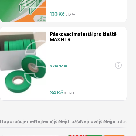
Magnólie
133 Kč
s DPH
Páskovací materiál pro kleště
MAX HTR
Semena, sadba
skladem
34 Kč
s DPH
Vodní rostliny
Doporučujeme
Nejlevnější
Nejdražší
Nejnovější
Nejprodávaněj