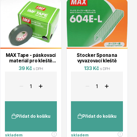
Květináče
MAX Tape - páskovací
Stocker Spona na
materiál pro kleště
vyvazovací kleště
MAX HTR
39 Kč
133 Kč
s DPH
s DPH
Cibuloviny
Přidat do košíku
Přidat do košíku
skladem
skladem