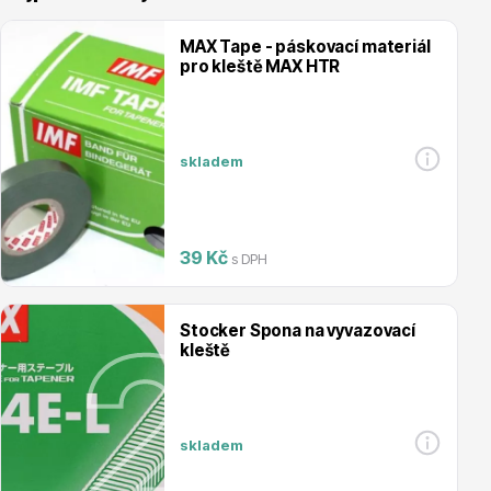
MAX Tape - páskovací materiál
pro kleště MAX HTR
Vřesovištní rostliny
skladem
39 Kč
s DPH
Stocker Spona na vyvazovací
Vánoční stromky v květináčích a řezané
kleště
skladem