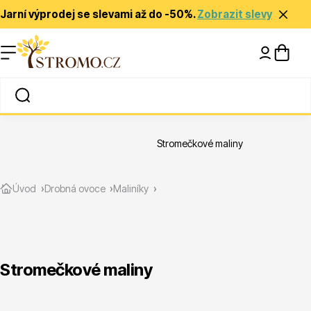
Jarní výprodej se slevami až do -50%.
Zobrazit slevy
Nápady a inspirace
Rady a tipy
Stromečkové maliny
Zlevněné
Úvod
Drobná ovoce
Maliníky
Stromečkové maliny
Jehličnany