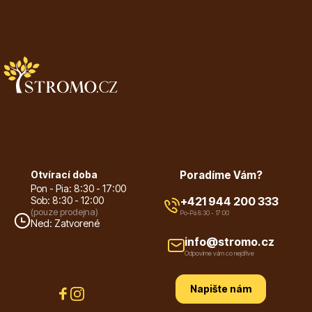
Vzrostlé stromy
Nářadí, příslušenství
Otvírací doba
Poradíme Vám?
Pon - Pia: 8:30 - 17:00
Sob: 8:30 - 12:00
+421 944 200 333
(pouze prodejna)
Po-Pá 8:30 - 17:00
Ned: Zatvorené
Postřiky, přípravky
info@stromo.cz
Odpovíme vám co nejdříve
Napište nám