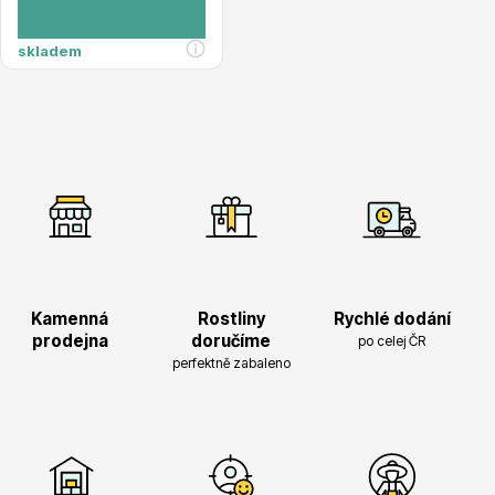
Magnólie
skladem
Semena, sadba
Kamenná
Rostliny
Rychlé dodání
prodejna
doručíme
po celej ČR
perfektně zabaleno
Vodní rostliny