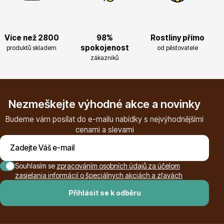
Více než 2800
98%
Rostliny přímo
spokojenost
produktů skladem
od pěstovatele
Květináče
zákazníků
Nezmeškejte výhodné akce a novinky
Budeme vám posílat do e-mailu nabídky s nejvýhodnějšími
cenami a slevami
Cibuloviny
Souhlasím se
zpracováním osobních údajů za účelom
zasielania informácií o špeciálnych akciách a zľavách
Přihlásit se k odběru