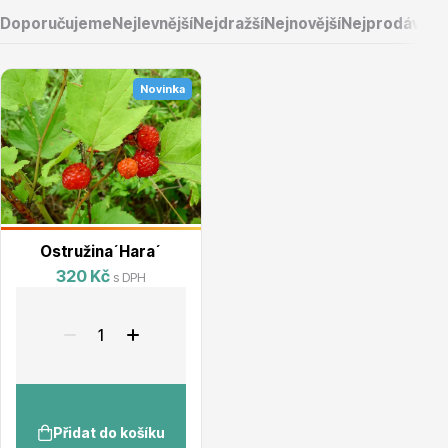
Doporučujeme
Nejlevnější
Nejdražší
Nejnovější
Nejprodávaněj
Novinka
Vřesovištní rostliny
Ostružina´Hara´
320 Kč
s DPH
Vánoční stromky v květináčích a řezané
Přidat do košíku