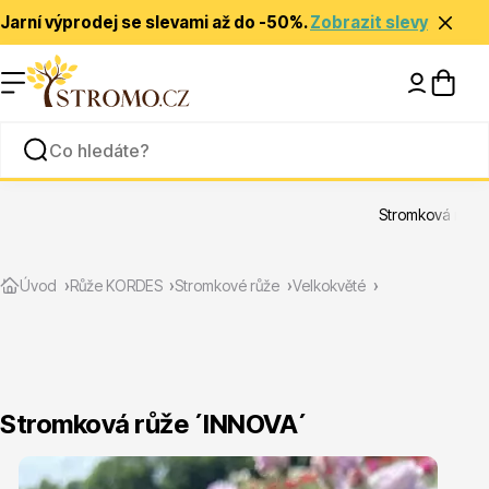
Jarní výprodej se slevami až do -50%.
Zobrazit slevy
Nápady a inspirace
Rady a tipy
Stromková růže
Zlevněné
Úvod
Růže KORDES
Stromkové růže
Velkokvěté
Stromková růže ´INNOVA´
Jehličnany