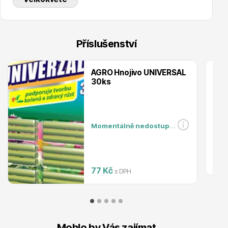
Příslušenství
Ovocné stromy
AGRO Hnojivo UNIVERSAL
30ks
Momentálně nedostupné
Okrasné trávy
77 Kč
s DPH
Okrasné keře
Mohlo by Vás zajímat