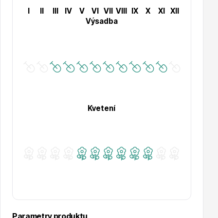
I
II
III
IV
V
VI
VII
VIII
IX
X
XI
XII
Výsadba
Drobná ovoce
Kvetení
Substráty, hnojiva, kůra
Parametry produktu