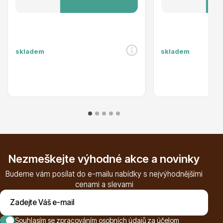
Listnaté stromy
skladem
skladem
Bambusy
Nezmeškejte výhodné akce a novinky
Budeme vám posílat do e-mailu nabídky s nejvýhodnějšími
cenami a slevami
Dekorace
Souhlasím se
zpracováním osobních údajů za účelom