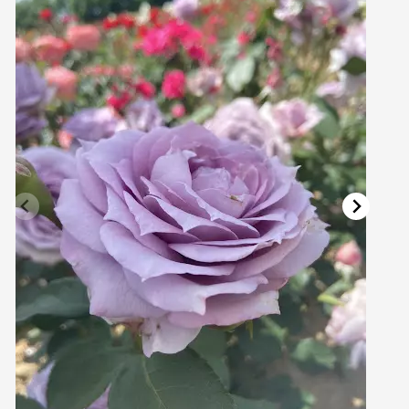
Vřesovištní rostliny
Vánoční stromky v květináčích a řezané