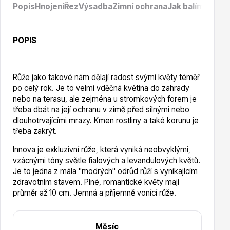
Popis
Hnojení
Řez
Výsadba
Zimní ochrana
Jak balíme prod
Hortenzie
POPIS
Růže jako takové nám dělají radost svými květy téměř
po celý rok. Je to velmi vděčná květina do zahrady
nebo na terasu, ale zejména u stromkových forem je
třeba dbát na její ochranu v zimě před silnými nebo
dlouhotrvajícími mrazy. Kmen rostliny a také korunu je
Azalky a rododendrony
třeba zakrýt.
Innova je exkluzivní růže, která vyniká neobvyklými,
vzácnými tóny světle fialových a levandulových květů.
Je to jedna z mála "modrých" odrůd růží s vynikajícím
zdravotním stavem. Plné, romantické květy mají
průměr až 10 cm. Jemná a příjemně vonící růže.
Růže KORDES
Měsíc