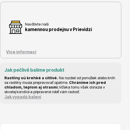
Vzrostlé stromy
Navštivte naši
kamennou prodejnu v Prievidzi
Nářadí, příslušenství
Více informací
Jak pečlivě balíme produkt
Rastliny sú krehké a citlivé.
Na rozdiel od ponožiek alebo kníh
sa rastliny musia prepravovať opatrne.
Chránime ich pred
chladom, teplom aj otrasmi.
Vďaka tomu však dorazia v
skvelej kondícii a pripravené robiť vám radosť.
Jak vypadá balení
Postřiky, přípravky