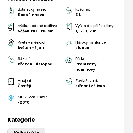
Trvalky
Botanický název:
Květináč:
Rosa ´Innova´
5 L
Výška dodané rostliny:
Výška dospělé rostliny:
Věšák 110 - 115 cm
1, 5 - 1, 7 m
Kvete v měsících:
Nároky na slunce:
květen - říjen
slunce
Bylinky do kuchyně
Sázení:
Půda:
březen - listopad
Propustný
huminový
Hnojení:
Zavlažování:
Častěji
střední zálivka
Mrazuvzdornost:
-23°C
Živé ploty
Kategorie
Velkokvěté