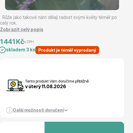
Magnólie
Růže jako takové nám dělají radost svými květy téměř po
celý rok.
Zobrazit celý popis
1 441 Kč
s DPH
skladem 3 ks
Produkt je téměř vyprodaný
Semena, sadba
Tento produkt Vám doručíme přibližně
v úterý 11.08.2026
Další možnosti doručení
Vodní rostliny