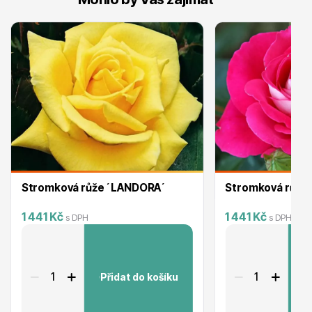
Plazivé rostliny
Stromková růže ´LANDORA´
Stromková růže
1 441 Kč
1 441 Kč
s DPH
s DPH
Popínavé rostliny
Přidat do košíku
P