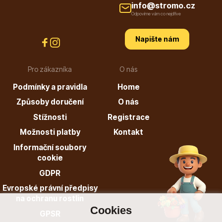
info@stromo.cz
info@stromo.cz
Odpovíme vám co nejdříve
Napište nám
Napište nám
Pro zákazníka
O nás
Podmínky a pravidla
Home
Způsoby doručení
O nás
Stížnosti
Registrace
Možnosti platby
Kontakt
Informační soubory
cookie
GDPR
Evropské právní předpisy
na ochranu rostlin
Cookies
GPSR