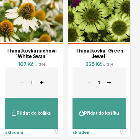
Květináče
Třapatkovka nachová
Třapatkovka ´Green
´White Swan´
Jewel´
107 Kč
225 Kč
s DPH
s DPH
Cibuloviny
Přidat do košíku
Přidat do košíku
skladem
skladem