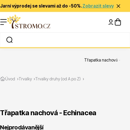
Jarní výprodej se slevami až do -50%.
Zobrazit slevy
Nápady a inspirace
Rady a tipy
Třapatka nachová - Ech
Zlevněné
Úvod
Trvalky
Trvalky druhy (od A po Z)
Třapatka nachová - Echinacea
Jehličnany
Nejprodávanější