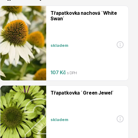
Třapatkovka nachová ´White
Swan´
Vřesovištní rostliny
skladem
107 Kč
s DPH
Třapatkovka ´Green Jewel´
Vánoční stromky v květináčích a řezané
skladem