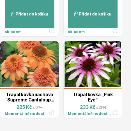
Přidat do košíku
Přidat do košíku
skladem
skladem
Drobná ovoce
Substráty, hnojiva, kůra
Třapatkovka nachová
Třapatkovka „Pink
´Supreme Cantaloupe
Eye“
´
225 Kč
233 Kč
s DPH
s DPH
Momentálně nedostupné
Momentálně nedostupné