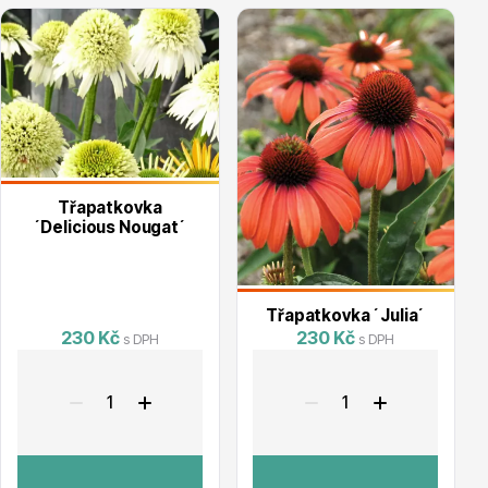
Vzrostlé stromy
Nářadí, příslušenství
Třapatkovka
´Delicious Nougat´
Třapatkovka ´Julia´
230 Kč
230 Kč
s DPH
s DPH
Postřiky, přípravky