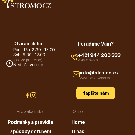
Otvírací doba
Poradíme Vám?
Plazivé rostliny
Pon - Pia: 8:30 - 17:00
Sob: 8:30 - 12:00
+421 944 200 333
(pouze prodejna)
Po-Pá 8:30 - 17:00
Ned: Zatvorené
info@stromo.cz
Odpovíme vám co nejdříve
Napište nám
Popínavé rostliny
Pro zákazníka
O nás
Podmínky a pravidla
Home
Způsoby doručení
O nás