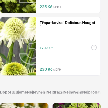
225 Kč
s DPH
Magnólie
Třapatkovka ´Delicious Nougat
´
skladem
Semena, sadba
230 Kč
s DPH
Doporučujeme
Nejlevnější
Nejdražší
Nejnovější
Nejprodávaněj
Vodní rostliny