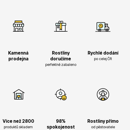
Trvalky
Kamenná
Rostliny
Rychlé dodání
Bylinky do kuchyně
prodejna
doručíme
po celej ČR
perfektně zabaleno
Živé ploty
Více než 2800
98%
Rostliny přímo
spokojenost
produktů skladem
od pěstovatele