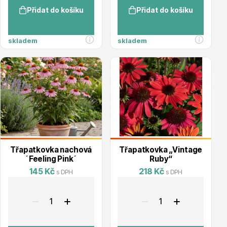
Přidat do košíku
Přidat do košíku
Hortenzie
skladem
skladem
Azalky a rododendrony
Třapatkovka nachová
Třapatkovka „Vintage
´Feeling Pink´
Ruby“
145 Kč
218 Kč
s DPH
s DPH
Růže KORDES