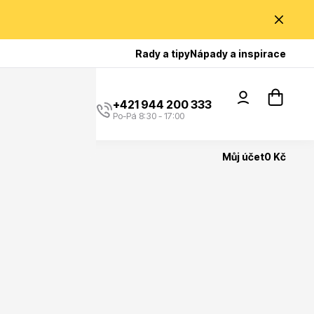
Poradíme Vám?
Rady a tipy
Nápady a inspirace
+421 944 200 333
Po-Pá 8:30 - 17:00
Můj účet
0 Kč
Popínavé rostliny