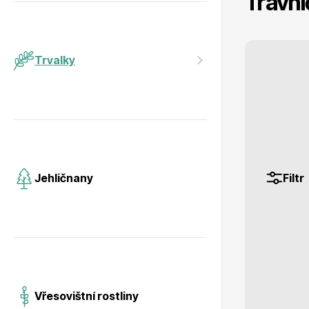
Trávni
Jehličnany
Vzrostlé
Trvalky
Vřesovištní rostliny
Nářadí, p
Filtr
Jehličnany
Vánoční stromky v květináčích a
Postřiky,
řezané
Vřesovištní rostliny