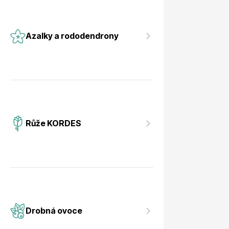
Azalky a rododendrony
Růže KORDES
Drobná ovoce