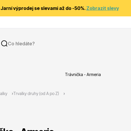
Jarní výprodej se slevami až do -50%.
Zobrazit slevy
Trávnička - Armeria
y
Substráty, hnojiva, kůra
alky
Trvalky druhy (od A po Z)