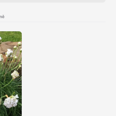
ně
Dárkový poukaz