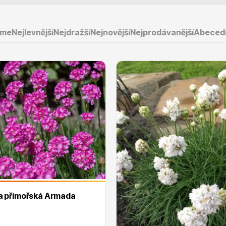
-37°C
bezproblémové
eme
Nejlevnější
Nejdražší
Nejnovější
Nejprodávanější
Abeced
e
Ovocné stromy
 rododendrony
Okrasné trávy
římořská Armada