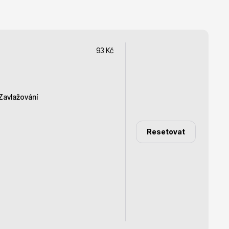
Listnaté stromy
93
Kč
Zavlažování
Bambusy
Resetovat
topad
preferuje sušší půdy
í
střední zálivka
Dekorace