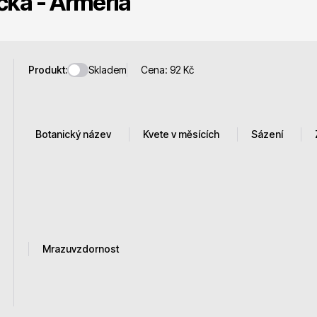
čka - Armeria
 stromy
Trvalky
Skladem
Produkt:
Cena:
92
Kč
Botanický název
Kvete v měsících
Sázení
říslušenství
Bylinky do kuchyně
Armeria maritima Armada
červen
březen - lis
Rose
Květen
březen - zář
Armeria maritima Armada
White
Mrazuvzdornost
 přípravky
Živé ploty