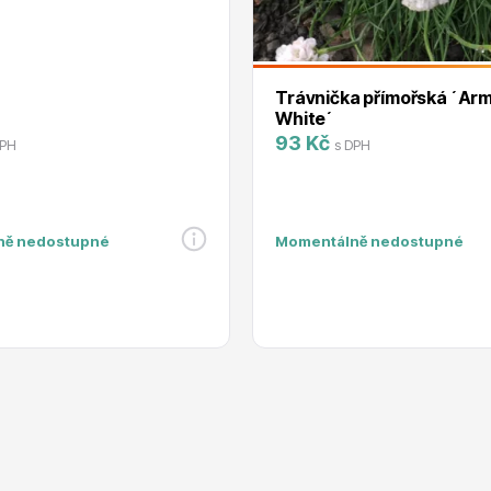
RDES
Okrasné keře
Trávnička přímořská ´Ar
White´
93 Kč
DPH
s DPH
voce
Plazivé rostliny
ně nedostupné
Momentálně nedostupné