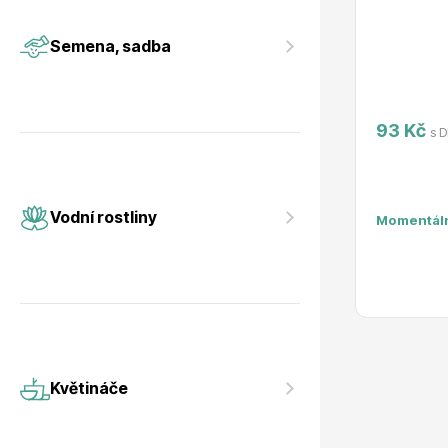
Vodní rostliny
Růže KO
Semena, sadba
93 Kč
s 
Květináče
Drobná o
Vodní rostliny
Momentál
Květináče