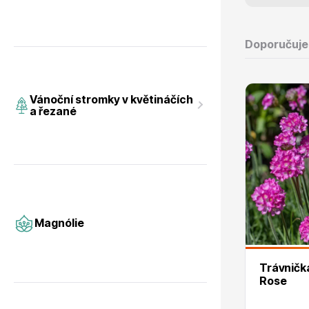
Doporučuj
Magnólie
Hortenzi
Vánoční stromky v květináčích
a řezané
Semena, sadba
Azalky a
Magnólie
Trávnička p
Rose