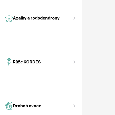
Azalky a rododendrony
Růže KORDES
Drobná ovoce