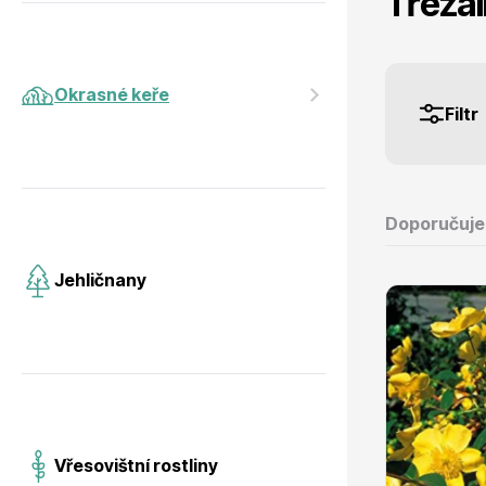
Třezal
Jehličnany
Vzrostlé
Okrasné keře
Filtr
Vřesovištní rostliny
Nářadí, p
Doporučuj
Jehličnany
Vánoční stromky v květináčích a
Postřiky,
řezané
Vřesovištní rostliny