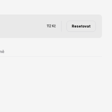
Listnaté stromy
112
Kč
Resetovat
Bambusy
ně
Dekorace