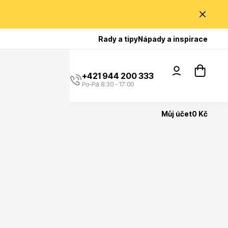
Poradíme Vám?
Rady a tipy
Nápady a inspirace
+421 944 200 333
Po-Pá 8:30 - 17:00
Můj účet
0 Kč
Popínavé rostliny