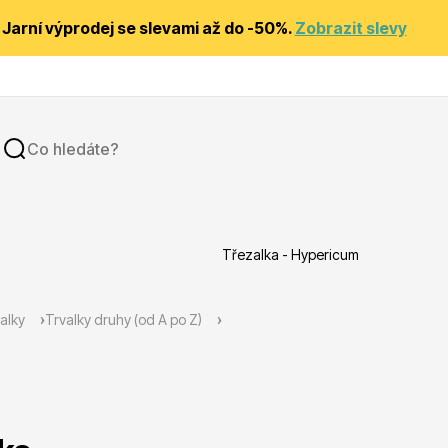
Jarní výprodej se slevami až do -50%.
Zobrazit slevy
Třezalka - Hypericum
y
Substráty, hnojiva, kůra
alky
Trvalky druhy (od A po Z)