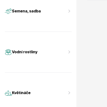
Vodní rostliny
Růže KO
Semena, sadba
Květináče
Drobná o
Vodní rostliny
Květináče