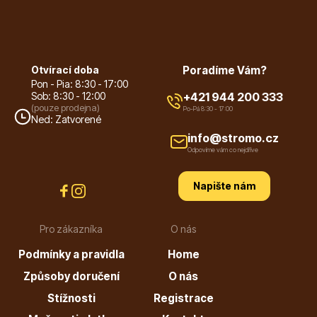
Hortenzie
Otvírací doba
Poradíme Vám?
Pon - Pia: 8:30 - 17:00
Sob: 8:30 - 12:00
+421 944 200 333
(pouze prodejna)
Po-Pá 8:30 - 17:00
Ned: Zatvorené
info@stromo.cz
Odpovíme vám co nejdříve
Azalky a rododendrony
Napište nám
Pro zákazníka
O nás
Podmínky a pravidla
Home
Způsoby doručení
O nás
Růže KORDES
Stížnosti
Registrace