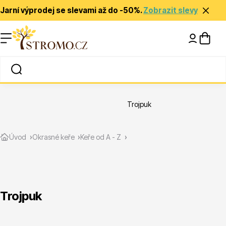
Jarní výprodej se slevami až do -50%.
Zobrazit slevy
Nápady a inspirace
Rady a tipy
Trojpuk
Zlevněné
Úvod
Okrasné keře
Keře od A - Z
Trojpuk
Jehličnany