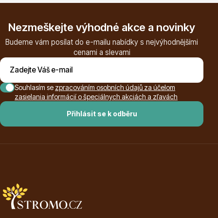
Vzrostlé stromy
Nezmeškejte výhodné akce a novinky
Budeme vám posílat do e-mailu nabídky s nejvýhodnějšími
cenami a slevami
Nářadí, příslušenství
Souhlasím se
zpracováním osobních údajů za účelom
zasielania informácií o špeciálnych akciách a zľavách
Přihlásit se k odběru
Postřiky, přípravky