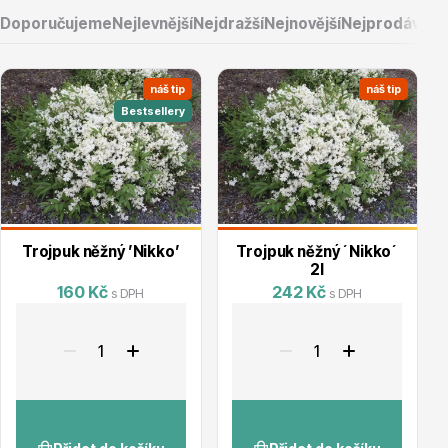
Doporučujeme
Nejlevnější
Nejdražší
Nejnovější
Nejprodávaněj
náš tip
náš tip
Bestsellery
Vřesovištní rostliny
Trojpuk něžný ’Nikko’
Trojpuk něžný ´Nikko´
2l
160 Kč
242 Kč
s DPH
s DPH
Vánoční stromky v květináčích a řezané