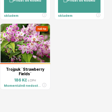
Přidat do košíku
Přidat do košíku
Magnólie
skladem
skladem
náš tip
Semena, sadba
Trojpuk ´Strawberry
Fields´
186 Kč
s DPH
Momentálně nedostupné
Vodní rostliny