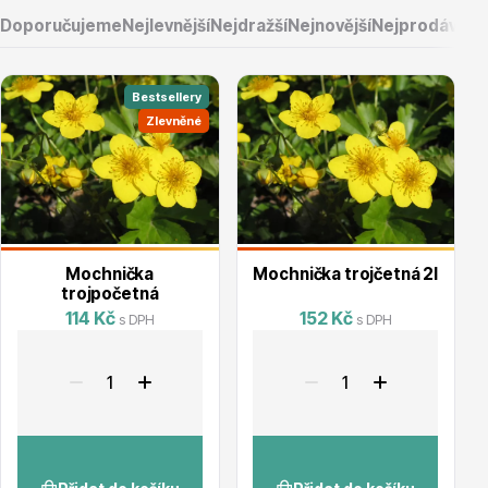
Doporučujeme
Nejlevnější
Nejdražší
Nejnovější
Nejprodávaněj
Bestsellery
Zlevněné
Vřesovištní rostliny
Mochnička
Mochnička trojčetná 2l
trojpočetná
114 Kč
152 Kč
s DPH
s DPH
Vánoční stromky v květináčích a řezané