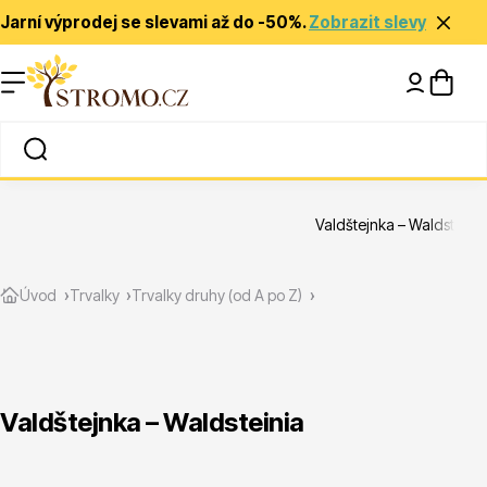
Jarní výprodej se slevami až do -50%.
Zobrazit slevy
Nápady a inspirace
Rady a tipy
Valdštejnka – Waldsteini
Zlevněné
Úvod
Trvalky
Trvalky druhy (od A po Z)
Valdštejnka – Waldsteinia
Jehličnany