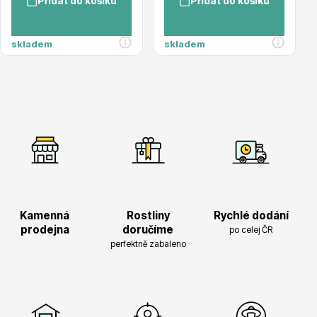
Přidat do košíku
Přidat do košíku
Magnólie
skladem
skladem
Semena, sadba
Kamenná
Rostliny
Rychlé dodání
prodejna
doručíme
po celej ČR
perfektně zabaleno
Vodní rostliny