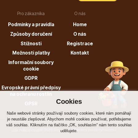
Pro zákazníka
O nás
Hortenzie
Podmínky a pravidla
Home
Způsoby doručení
O nás
Stížnosti
Registrace
Možnosti platby
Kontakt
Informační soubory
cookie
Azalky a rododendrony
GDPR
Evropské právní předpisy
na ochranu rostlin
Cookies
GPSR
Naše webové stránky používají soubory cookies, které nám pomáhají
je neustále zlepšovat. Abychom mohli cookies používat, potřebujeme
Růže KORDES
váš souhlas. Kliknutím na tlačítko „OK, souhlasím“ nám tento souhlas
Jak nakupovat
© 2026 Stromo.cz Všechna práva vyhrazena.
udělujete.