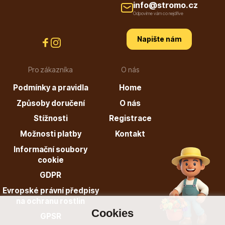
info@stromo.cz
Odpovíme vám co nejdříve
Listnaté stromy
Napište nám
Pro zákazníka
O nás
Podmínky a pravidla
Home
Způsoby doručení
O nás
Bambusy
Stížnosti
Registrace
Možnosti platby
Kontakt
Informační soubory
cookie
GDPR
Evropské právní předpisy
Dekorace
na ochranu rostlin
Cookies
GPSR