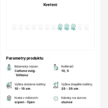
Kvetení
Hortenzie
Azalky a rododendrony
Parametry produktu
Botanický název:
Květináč:
Calluna vulg.
10, 5
´SilVana´
Výška dodané rostliny:
Výška dospělé rostliny:
10 - 15 cm
25 - 35 cm
Kvete v měsících:
Nároky na slunce:
Růže KORDES
srpen - říjen
slunce