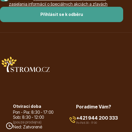
zasielania informácií o špeciálnych akciách a zľavách
Přihlásit se k odběru
Plazivé rostliny
Popínavé rostliny
Otvírací doba
Poradíme Vám?
Pon - Pia: 8:30 - 17:00
Sob: 8:30 - 12:00
+421 944 200 333
(pouze prodejna)
Po-Pá 8:30 - 17:00
Ned: Zatvorené