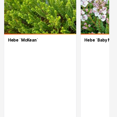
Trvalky
Hebe ´McKean´
Hebe ´Baby Mari
Bylinky do kuchyně
Živé ploty