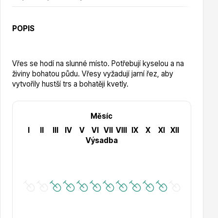
Vzrostlé stromy
POPIS
Vřes se hodí na slunné místo. Potřebují kyselou a na
živiny bohatou půdu. Vřesy vyžadují jarní řez, aby
Nářadí, příslušenství
vytvořily hustší trs a bohatěji kvetly.
Měsíc
I
II
III
IV
V
VI
VII
VIII
IX
X
XI
XII
Výsadba
Postřiky, přípravky