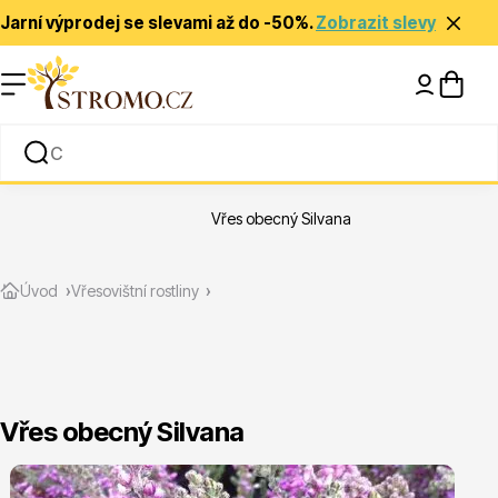
Jarní výprodej se slevami až do -50%.
Zobrazit slevy
Nápady a inspirace
Rady a tipy
Vřes obecný Silvana
Zlevněné
Úvod
Vřesovištní rostliny
Vřes obecný Silvana
Jehličnany