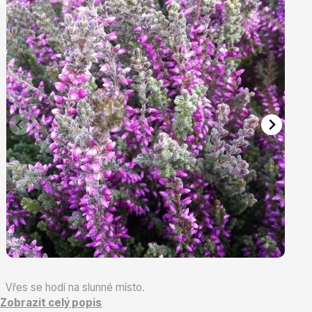
Vřesovištní rostliny
Vánoční stromky v květináčích a řezané
Vřes se hodí na slunné místo.
Zobrazit celý popis