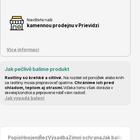
Navštivte naši
kamennou prodejnu v Prievidzi
Květináče
Více informací
Jak pečlivě balíme produkt
Rastliny sú krehké a citlivé.
Na rozdiel od ponožiek alebo kníh
sa rastliny musia prepravovať opatrne.
Chránime ich pred
Cibuloviny
chladom, teplom aj otrasmi.
Vďaka tomu však dorazia v
skvelej kondícii a pripravené robiť vám radosť.
Jak vypadá balení
Popis
Hnojení
Řez
Výsadba
Zimní ochrana
Jak balíme prod