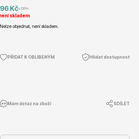
96 Kč
s DPH
Magnólie
není skladem
Nelze objednat, není skladem.
PŘIDAT K OBLÍBENÝM
Hlídat dostupnost
Semena, sadba
Mám dotaz na zboží
SDÍLET
Vodní rostliny