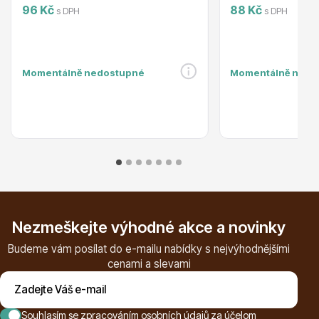
96 Kč
88 Kč
s DPH
s DPH
Ovocné stromy
Momentálně nedostupné
Momentálně nedo
Okrasné trávy
Nezmeškejte výhodné akce a novinky
Budeme vám posílat do e-mailu nabídky s nejvýhodnějšími
cenami a slevami
Okrasné keře
Souhlasím se
zpracováním osobních údajů za účelom