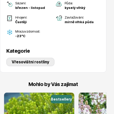
Sázení:
Půda:
březen - listopad
kyselý vlhký
Hnojení:
Zavlažování:
Častěji
mírně vlhká půda
Mrazuvzdornost:
Drobná ovoce
-23°C
Kategorie
Vřesovištní rostliny
Substráty, hnojiva, kůra
Mohlo by Vás zajímat
Bestsellery