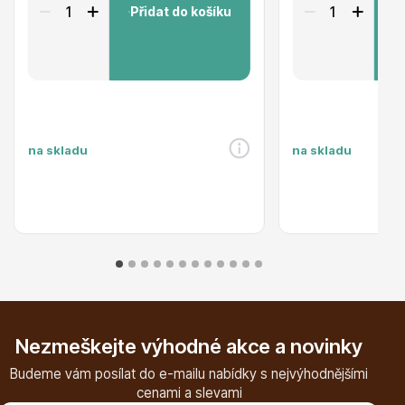
Přidat do košíku
P
Drobná ovoce
na skladu
na skladu
Substráty, hnojiva, kůra
Nezmeškejte výhodné akce a novinky
Budeme vám posílat do e-mailu nabídky s nejvýhodnějšími
cenami a slevami