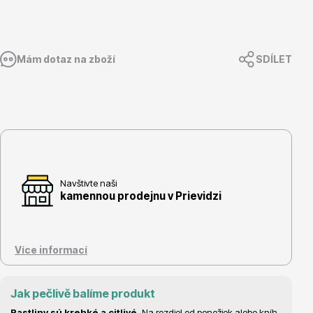
Mám dotaz na zboží
SDÍLET
Květináče
Navštivte naši
Cibuloviny
kamennou prodejnu v Prievidzi
Více informací
Jak pečlivě balíme produkt
Rastliny sú krehké a citlivé.
Na rozdiel od ponožiek alebo kníh