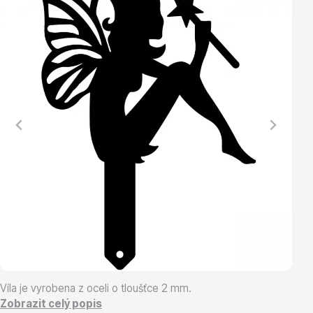
Vřesovištní rostliny
Vánoční stromky v květináčích a řezané
Víla je vyrobena z oceli o tloušťce 2 mm.
Zobrazit celý popis