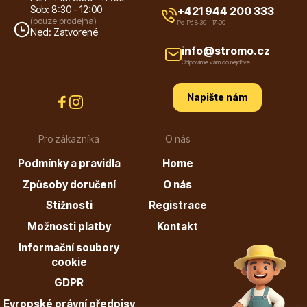
Sob: 8:30 - 12:00
+421 944 200 333
(pouze prodejna)
Po-Pá 8:30 - 17:00
Ned: Zatvorené
info@stromo.cz
Ovocné stromy
Odpovíme vám co nejdříve
Napište nám
Pro zákazníka
O nás
Podmínky a pravidla
Home
Okrasné trávy
Způsoby doručení
O nás
Stížnosti
Registrace
Možnosti platby
Kontakt
Informační soubory
cookie
GDPR
Okrasné keře
Evropské právní předpisy