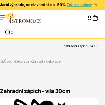
Jarní výprodej se slevami až do -50%.
Zobrazit slevy
Nápady a inspirace
Rady a tipy
Zahradní zápich - víla 30cm
Zlevněné
Úvod
Dekorace
Zahradní dekorace
Zahradní zápich - víla 30cm
Jehličnany