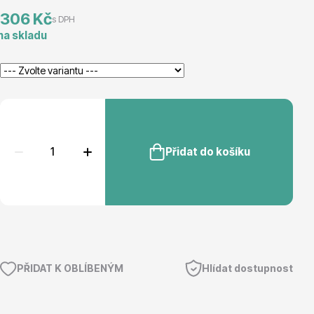
306 Kč
s DPH
Magnólie
na skladu
Semena, sadba
Přidat do košíku
Vodní rostliny
PŘIDAT K OBLÍBENÝM
Hlídat dostupnost