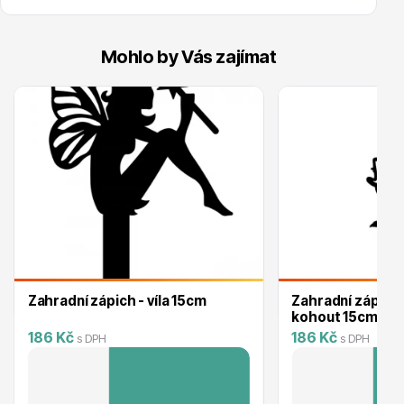
Mohlo by Vás zajímat
Hortenzie
Azalky a rododendrony
Zahradní zápich - víla 15cm
Zahradní zápich
kohout 15cm
186 Kč
186 Kč
s DPH
s DPH
Růže KORDES