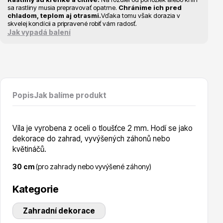
Vzrostlé stromy
sa rastliny musia prepravovať opatrne.
Chránime ich pred
chladom, teplom aj otrasmi.
Vďaka tomu však dorazia v
skvelej kondícii a pripravené robiť vám radosť.
Jak vypadá balení
Nářadí, příslušenství
Popis
Jak balíme produkt
Víla je vyrobena z oceli o tloušťce 2 mm. Hodí se jako
dekorace do zahrad, vyvýšených záhonů nebo
květináčů.
30 cm
(pro zahrady nebo vyvýšené záhony)
Postřiky, přípravky
Kategorie
Zahradní dekorace