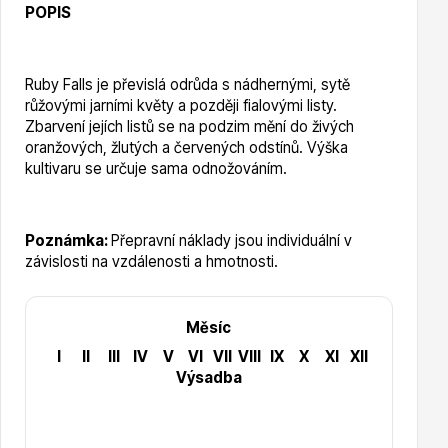
POPIS
Hortenzie
Ruby Falls je převislá odrůda s nádhernými, sytě
růžovými jarními květy a později fialovými listy.
Zbarvení jejích listů se na podzim mění do živých
oranžových, žlutých a červených odstínů. Výška
kultivaru se určuje sama odnožováním.
Azalky a rododendrony
Poznámka:
Přepravní náklady jsou individuální v
závislosti na vzdálenosti a hmotnosti.
Měsíc
I
II
III
IV
V
VI
VII
VIII
IX
X
XI
XII
Výsadba
Růže KORDES