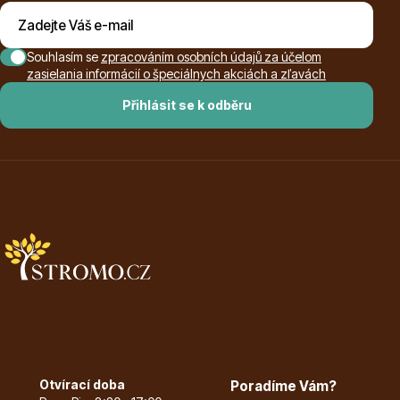
Listnaté stromy
Souhlasím se
zpracováním osobních údajů za účelom
zasielania informácií o špeciálnych akciách a zľavách
Přihlásit se k odběru
Bambusy
Dekorace
Otvírací doba
Poradíme Vám?