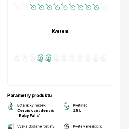
Kvetení
Drobná ovoce
Substráty, hnojiva, kůra
Parametry produktu
Botanický název:
Květináč:
Cercis canadensis
25 L
´Ruby Falls´
Výška dodané rostliny:
Kvete v měsících: