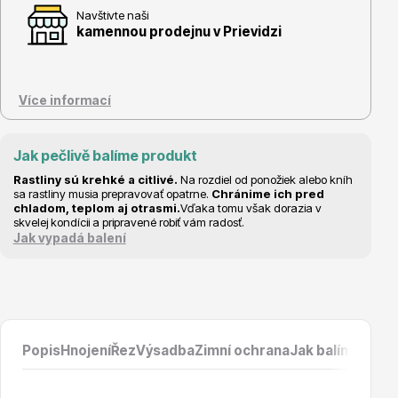
Vzrostlé stromy
Navštivte naši
kamennou prodejnu v Prievidzi
Více informací
Nářadí, příslušenství
Jak pečlivě balíme produkt
Rastliny sú krehké a citlivé.
Na rozdiel od ponožiek alebo kníh
sa rastliny musia prepravovať opatrne.
Chránime ich pred
chladom, teplom aj otrasmi.
Vďaka tomu však dorazia v
skvelej kondícii a pripravené robiť vám radosť.
Jak vypadá balení
Postřiky, přípravky
Popis
Hnojení
Řez
Výsadba
Zimní ochrana
Jak balíme prod