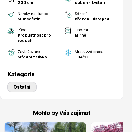
200 cm
duben - květen
Trvalky
Nároky na slunce:
Sázení:
slunce/stín
březen - listopad
Půda:
Hnojení:
Propustnost pro
Mírně
vzduch
Zavlažování:
Mrazuvzdornost:
střední zálivka
- 34°C
Bylinky do kuchyně
Kategorie
Ostatní
Živé ploty
Mohlo by Vás zajímat