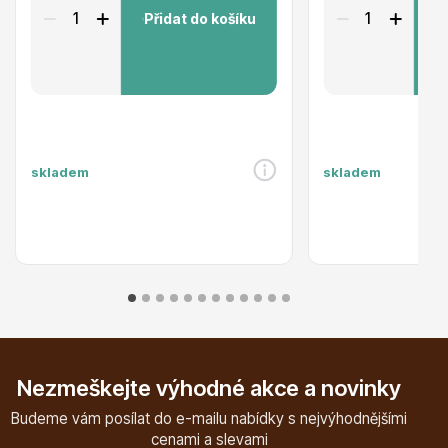
Přidat do košíku
P
Plazivé rostliny
skladem
skladem
Popínavé rostliny
Nezmeškejte výhodné akce a novinky
Budeme vám posílat do e-mailu nabídky s nejvýhodnějšími
cenami a slevami