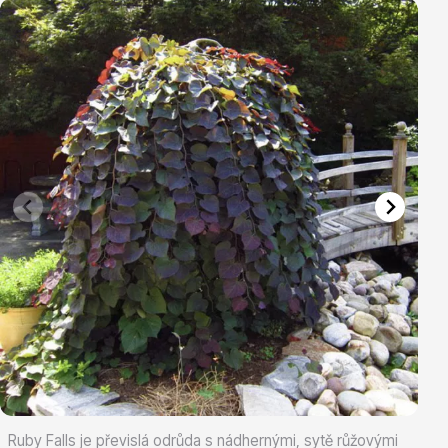
Vřesovištní rostliny
Vánoční stromky v květináčích a řezané
Ruby Falls je převislá odrůda s nádhernými, sytě růžovými