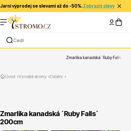
Jarní výprodej se slevami až do -50%.
Zobrazit slevy
Nápady a inspirace
Rady a tipy
Zmarlika kanadská ´Ruby Falls´ 20
Zlevněné
Úvod
Vzrostlé stromy
Ostatní
Zmarlika kanadská ´Ruby Falls´
200cm
Jehličnany