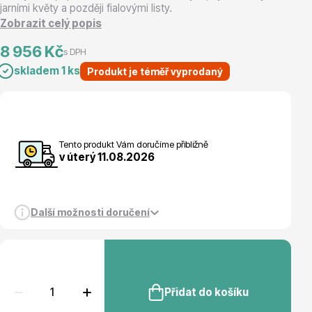
jarními květy a později fialovými listy.
Zobrazit celý popis
Magnólie
8 956 Kč
s DPH
skladem 1 ks
Produkt je téměř vyprodaný
Tento produkt Vám doručíme přibližně
Semena, sadba
v úterý 11.08.2026
Další možnosti doručení
Vodní rostliny
Přidat do košíku