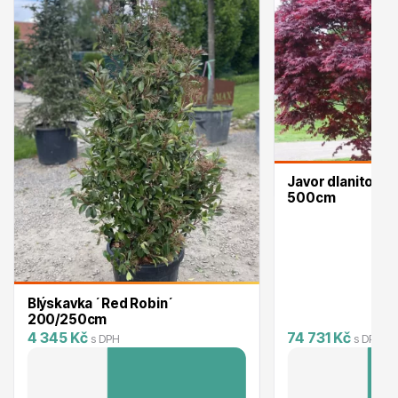
Ovocné stromy
Javor dlanitolis
500cm
Okrasné trávy
Blýskavka ´Red Robin´
200/250cm
4 345 Kč
74 731 Kč
s DPH
s DPH
Okrasné keře