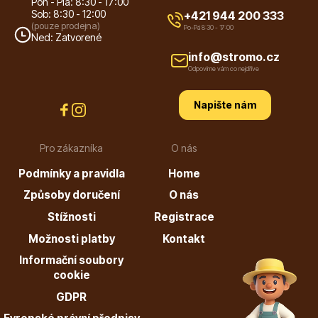
Pon - Pia: 8:30 - 17:00
Sob: 8:30 - 12:00
+421 944 200 333
(pouze prodejna)
Po-Pá 8:30 - 17:00
Ned: Zatvorené
info@stromo.cz
Odpovíme vám co nejdříve
Dárkový poukaz
Napište nám
Pro zákazníka
O nás
Poradíme Vám?
Podmínky a pravidla
Home
Způsoby doručení
O nás
+421 944 200 333
Stížnosti
Registrace
Po-Pá 9:00 - 17:00
Možnosti platby
Kontakt
Informační soubory
cookie
GDPR