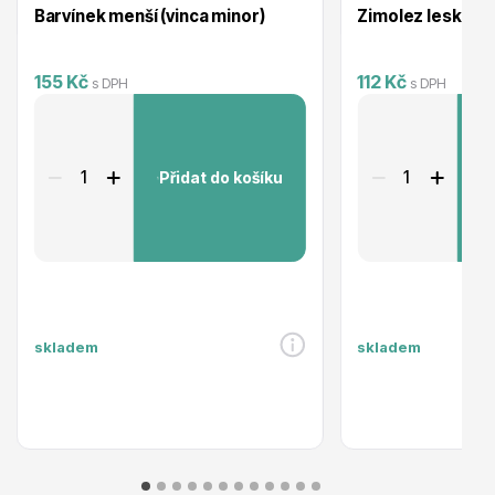
Barvínek menší (vinca minor)
Zimolez lesklý 9
155 Kč
112 Kč
s DPH
s DPH
Plazivé rostliny
Přidat do košíku
P
skladem
skladem
Popínavé rostliny