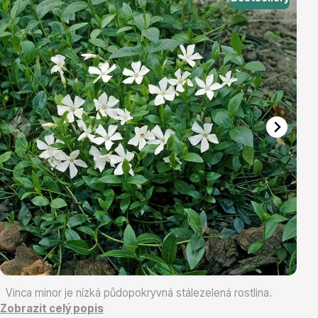
Vřesovištní rostliny
Vánoční stromky v květináčích a řezané
Vinca minor je nízká půdopokryvná stálezelená rostlina.
Zobrazit celý popis