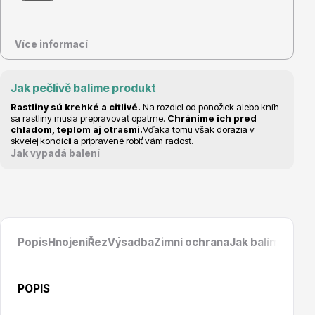
Vzrostlé stromy
Více informací
Jak pečlivě balíme produkt
Rastliny sú krehké a citlivé.
Na rozdiel od ponožiek alebo kníh
sa rastliny musia prepravovať opatrne.
Chránime ich pred
Nářadí, příslušenství
chladom, teplom aj otrasmi.
Vďaka tomu však dorazia v
skvelej kondícii a pripravené robiť vám radosť.
Jak vypadá balení
Postřiky, přípravky
Popis
Hnojení
Řez
Výsadba
Zimní ochrana
Jak balíme prod
POPIS