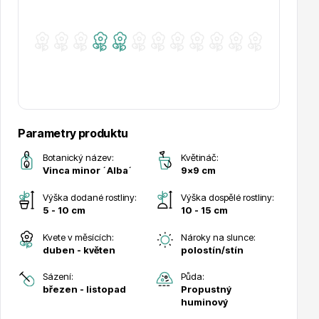
Drobná ovoce
Parametry produktu
Botanický název:
Květináč:
Vinca minor ´Alba´
9x9 cm
Výška dodané rostliny:
Výška dospělé rostliny:
5 - 10 cm
10 - 15 cm
Substráty, hnojiva, kůra
Kvete v měsících:
Nároky na slunce:
duben - květen
polostín/stín
Sázení:
Půda:
březen - listopad
Propustný
huminový