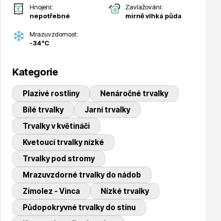
Hnojení:
Zavlažování:
Trvalky
nepotřebné
mírně vlhká půda
Mrazuvzdornost:
-34°C
Kategorie
Plazivé rostliny
Nenáročné trvalky
Bylinky do kuchyně
Bílé trvalky
Jarní trvalky
Trvalky v květináči
Kvetoucí trvalky nízké
Trvalky pod stromy
Mrazuvzdorné trvalky do nádob
Živé ploty
Zimolez - Vinca
Nízké trvalky
Půdopokryvné trvalky do stínu