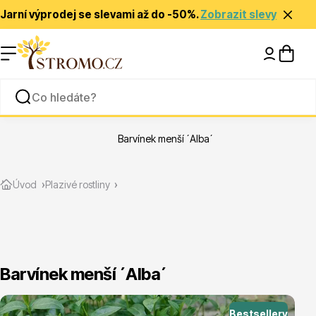
Jarní výprodej se slevami až do -50%.
Zobrazit slevy
Nápady a inspirace
Rady a tipy
Barvínek menší ´Alba´
Zlevněné
Úvod
Plazivé rostliny
Barvínek menší ´Alba´
Jehličnany
Bestsellery