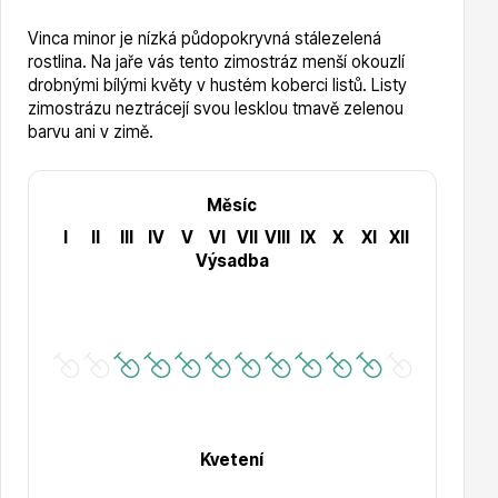
Vinca minor je nízká půdopokryvná stálezelená
rostlina. Na jaře vás tento zimostráz menší okouzlí
Hortenzie
drobnými bílými květy v hustém koberci listů. Listy
zimostrázu neztrácejí svou lesklou tmavě zelenou
barvu ani v zimě.
Měsíc
I
II
III
IV
V
VI
VII
VIII
IX
X
XI
XII
Výsadba
Azalky a rododendrony
Růže KORDES
Kvetení