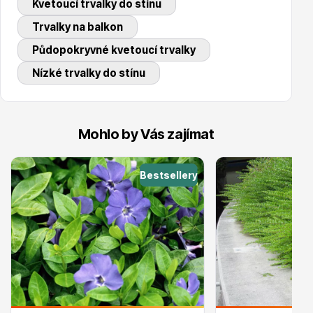
Kvetoucí trvalky do stínu
Trvalky na balkon
Půdopokryvné kvetoucí trvalky
Ovocné stromy
Nízké trvalky do stínu
Mohlo by Vás zajímat
Bestsellery
Okrasné trávy
Okrasné keře