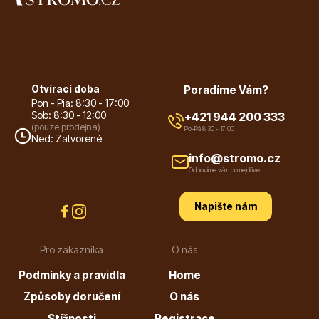
Dárkový poukaz
Otvírací doba
Poradíme Vám?
Pon - Pia: 8:30 - 17:00
Sob: 8:30 - 12:00
+421 944 200 333
(pouze prodejna)
Po-Pá 8:30 - 17:00
Ned: Zatvorené
Poradíme Vám?
info@stromo.cz
Odpovíme vám co nejdříve
Napište nám
+421 944 200 333
Po-Pá 9:00 - 17:00
Pro zákazníka
O nás
Podmínky a pravidla
Home
Způsoby doručení
O nás
Stížnosti
Registrace