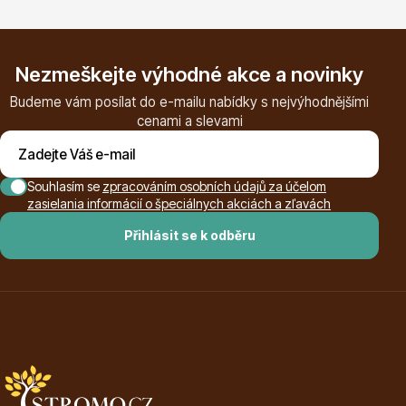
Listnaté stromy
Nezmeškejte výhodné akce a novinky
Budeme vám posílat do e-mailu nabídky s nejvýhodnějšími
cenami a slevami
Souhlasím se
zpracováním osobních údajů za účelom
Bambusy
zasielania informácií o špeciálnych akciách a zľavách
Přihlásit se k odběru
Dekorace