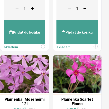
Vzrostlé stromy
Přidat do košíku
Přidat do košíku
Nářadí, příslušenství
skladem
skladem
Postřiky, přípravky
Plamenka ´Moerheimi
Plamenka Scarlet
´ 2l
Flame