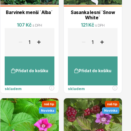
Barvínek menší ´Alba´
Sasanka lesní ´Snow
White´
107 Kč
121 Kč
s DPH
s DPH
Ovocné stromy
Přidat do košíku
Přidat do košíku
Okrasné trávy
skladem
skladem
náš tip
náš tip
Novinka
Novinka
Okrasné keře