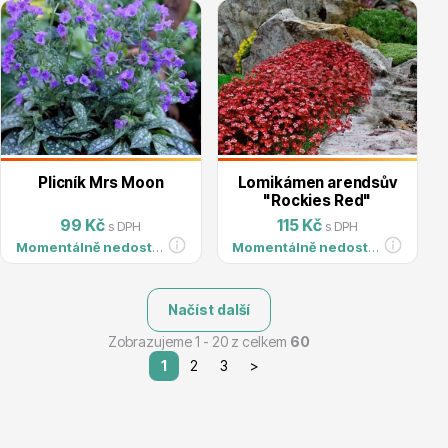
Plicník Mrs Moon
Lomikámen arendsův
"Rockies Red"
99 Kč
115 Kč
s DPH
s DPH
Momentálně nedostupné
Momentálně nedostupné
Načíst další
Zobrazujeme 1 - 20 z celkem
60
1
2
3
>