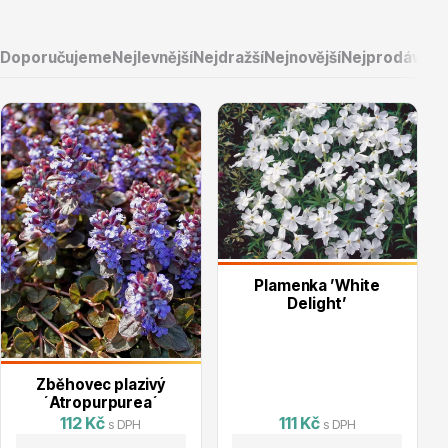
Doporučujeme
Nejlevnější
Nejdražší
Nejnovější
Nejprodávaněj
Květináče
Cibuloviny
Plamenka ’White
Delight’
Zběhovec plazivý
´Atropurpurea´
112 Kč
111 Kč
s DPH
s DPH