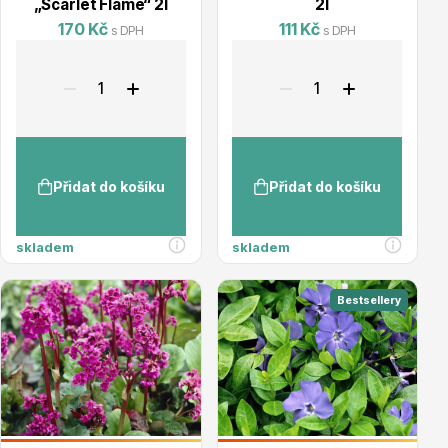
„Scarlet Flame“ 2l
´ 2l
170 Kč
111 Kč
s DPH
s DPH
Drobná ovoce
Přidat do košíku
Přidat do košíku
skladem
skladem
Substráty, hnojiva, kůra
Bestsellery