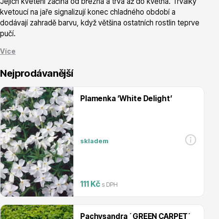
Jejich kvetení začíná od března a trvá až do května. Trvalky
kvetoucí na jaře signalizují konec chladného období a
dodávají zahradě barvu, když většina ostatních rostlin teprve
pučí.
Více
Vřesovištní rostliny
Nejprodávanější
Plamenka ’White Delight’
skladem
Vánoční stromky v květináčích a řezané
111 Kč
s DPH
Pachysandra ´GREEN CARPET´