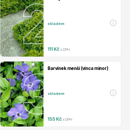
Magnólie
skladem
111 Kč
s DPH
Semena, sadba
Barvínek menší (vinca minor)
skladem
Vodní rostliny
155 Kč
s DPH