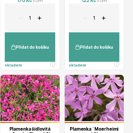
170 Kč
122 Kč
s DPH
s DPH
Hortenzie
Přidat do košíku
Přidat do košíku
skladem
skladem
Azalky a rododendrony
Růže KORDES
Plamenka šídlovitá
Plamenka ´Moerheimi