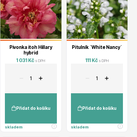
info@stromo.cz
Napište nám
Pivonka itoh Hillary
Pitulník ´White Nancy´
hybrid
1 031 Kč
111 Kč
s DPH
s DPH
Přidat do košíku
Přidat do košíku
skladem
skladem