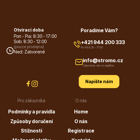
Otvírací doba
Poradíme Vám?
Pon - Pia: 8:30 - 17:00
Sob: 8:30 - 12:00
+421 944 200 333
(pouze prodejna)
Po-Pá 8:30 - 17:00
Ned: Zatvorené
info@stromo.cz
Odpovíme vám co nejdříve
Napište nám
Pro zákazníka
O nás
Podmínky a pravidla
Home
Způsoby doručení
O nás
Stížnosti
Registrace