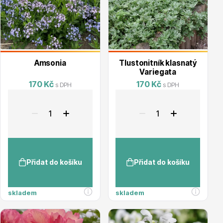
Dárkový poukaz
Amsonia
Tlustonitník klasnatý
Variegata
170 Kč
170 Kč
s DPH
s DPH
Poradíme Vám?
+421 944 200 333
Po-Pá 9:00 - 17:00
Přidat do košíku
Přidat do košíku
skladem
skladem