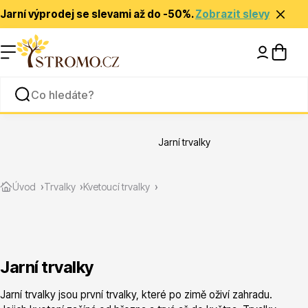
Jarní výprodej se slevami až do -50%.
Zobrazit slevy
Nápady a inspirace
Rady a tipy
Jarní trvalky
Zlevněné
Úvod
Trvalky
Kvetoucí trvalky
Jarní trvalky
Jehličnany
Jarní trvalky jsou první trvalky, které po zimě oživí zahradu.