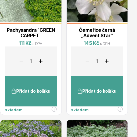
Listnaté stromy
Pachysandra ´GREEN
Čemeřice černá
CARPET´
„Advent Star“
111 Kč
145 Kč
s DPH
s DPH
Bambusy
Přidat do košíku
Přidat do košíku
skladem
skladem
Dekorace