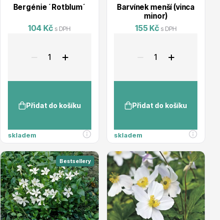
Bergénie ´Rotblum´
Barvínek menší (vinca
Trvalky
minor)
104 Kč
155 Kč
s DPH
s DPH
Bylinky do kuchyně
Přidat do košíku
Přidat do košíku
skladem
skladem
Bestsellery
Živé ploty