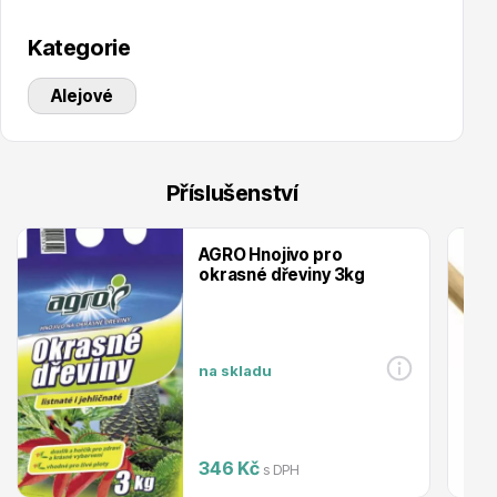
Kategorie
Alejové
Ovocné stromy
Příslušenství
AGRO Hnojivo pro
okrasné dřeviny 3kg
Okrasné trávy
na skladu
346 Kč
s DPH
Okrasné keře