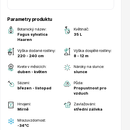
Trvalky
Parametry produktu
Botanický název:
Květináč:
Fagus sylvatica
35 L
Haaren
Výška dodané rostliny:
Výška dospělé rostliny:
220 - 240 cm
8 - 12 m
Bylinky do kuchyně
Kvete v měsících:
Nároky na slunce:
duben - květen
slunce
Sázení:
Půda:
březen - listopad
Propustnost pro
vzduch
Hnojení:
Zavlažování:
Živé ploty
Mírně
střední zálivka
Mrazuvzdornost:
-34°C