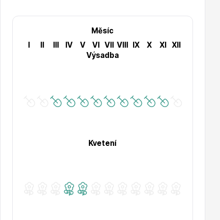
Měsíc
I
II
III
IV
V
VI
VII
VIII
IX
X
XI
XII
Výsadba
Drobná ovoce
Kvetení
Substráty, hnojiva, kůra