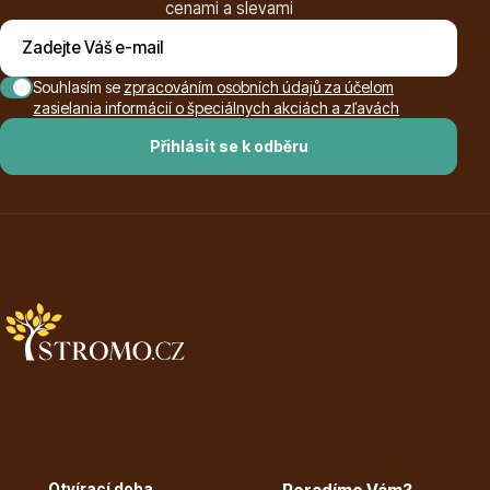
cenami a slevami
Souhlasím se
zpracováním osobních údajů za účelom
zasielania informácií o špeciálnych akciách a zľavách
Dárkový poukaz
Přihlásit se k odběru
Poradíme Vám?
+421 944 200 333
Po-Pá 9:00 - 17:00
Otvírací doba