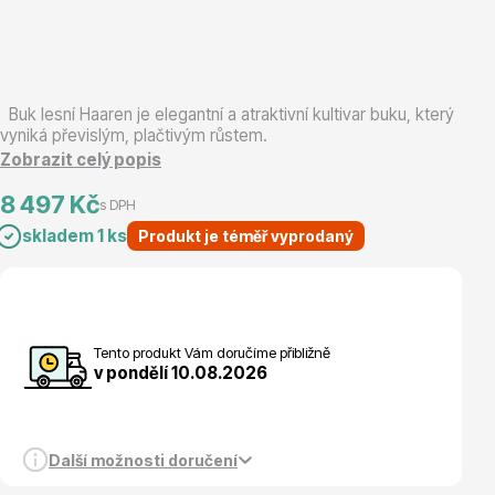
Magnólie
Buk lesní Haaren je elegantní a atraktivní kultivar buku, který
vyniká převislým, plačtivým růstem.
Zobrazit celý popis
8 497 Kč
s DPH
Semena, sadba
skladem 1 ks
Produkt je téměř vyprodaný
Tento produkt Vám doručíme přibližně
v pondělí 10.08.2026
Vodní rostliny
Další možnosti doručení