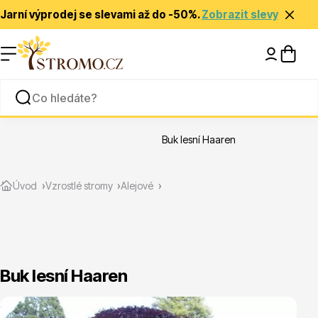
Jarní výprodej se slevami až do -50%.
Zobrazit slevy
Nápady a inspirace
Rady a tipy
Buk lesní Haaren
Zlevněné
Úvod
Vzrostlé stromy
Alejové
Buk lesní Haaren
Jehličnany