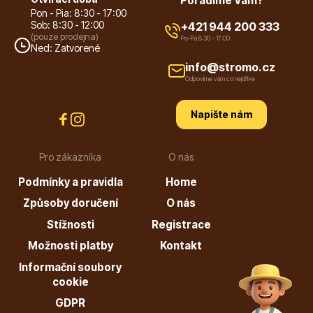
Poradíme Vám?
info@stromo.cz
Pon - Pia: 8:30 - 17:00
Sob: 8:30 - 12:00
+421 944 200 333
(pouze prodejna)
Po-Pá 8:30 - 17:00
Ned: Zatvorené
info@stromo.cz
Odpovíme vám co nejdříve
Napište nám
Napište nám
Pro zákazníka
O nás
Podmínky a pravidla
Home
Způsoby doručení
O nás
Stížnosti
Registrace
Možnosti platby
Kontakt
Informační soubory
cookie
GDPR