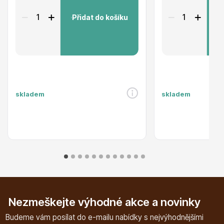
Přidat do košíku
P
Listnaté stromy
skladem
skladem
Bambusy
Dekorace
Nezmeškejte výhodné akce a novinky
Budeme vám posílat do e-mailu nabídky s nejvýhodnějšími