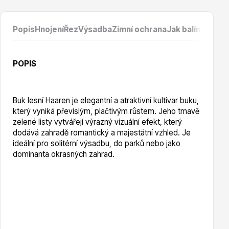
Popis
Hnojení
Řez
Výsadba
Zimní ochrana
Jak balíme prod
Hortenzie
POPIS
Buk lesní Haaren je elegantní a atraktivní kultivar buku,
který vyniká převislým, plačtivým růstem. Jeho tmavě
Azalky a rododendrony
zelené listy vytvářejí výrazný vizuální efekt, který
dodává zahradě romantický a majestátní vzhled. Je
ideální pro solitérní výsadbu, do parků nebo jako
dominanta okrasných zahrad.
Růže KORDES