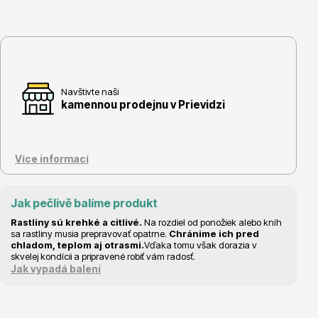
Vzrostlé stromy
Navštivte naši
kamennou prodejnu v Prievidzi
Nářadí, příslušenství
Více informací
Jak pečlivě balíme produkt
Rastliny sú krehké a citlivé.
Na rozdiel od ponožiek alebo kníh
sa rastliny musia prepravovať opatrne.
Chránime ich pred
Postřiky, přípravky
chladom, teplom aj otrasmi.
Vďaka tomu však dorazia v
skvelej kondícii a pripravené robiť vám radosť.
Jak vypadá balení