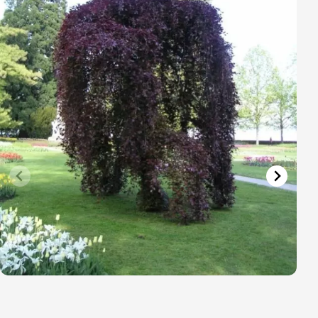
Vřesovištní rostliny
Vánoční stromky v květináčích a řezané