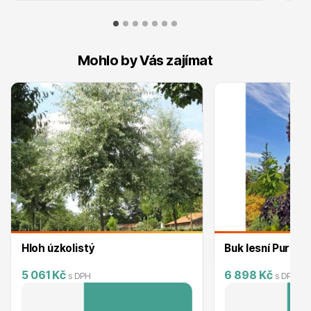
Mohlo by Vás zajímat
Plazivé rostliny
Popínavé rostliny
Hloh úzkolistý
Buk lesní Purpur
5 061 Kč
6 898 Kč
s DPH
s DPH