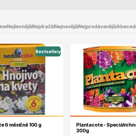
eme
Nejlevnější
Nejdražší
Nejnovější
Nejprodávanější
Abeced
e
Ovocné stromy
Bestsellery
 rododendrony
Okrasné trávy
e 6 měsíčně 100 g
Plantacote - Speciální hn
300g