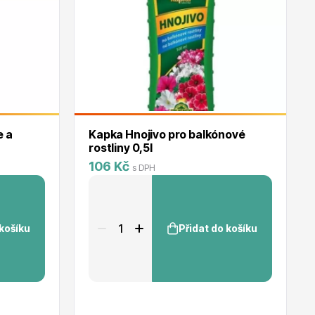
e a
Kapka Hnojivo pro balkónové
rostliny 0,5l
106 Kč
s DPH
 košíku
Přidat do košíku