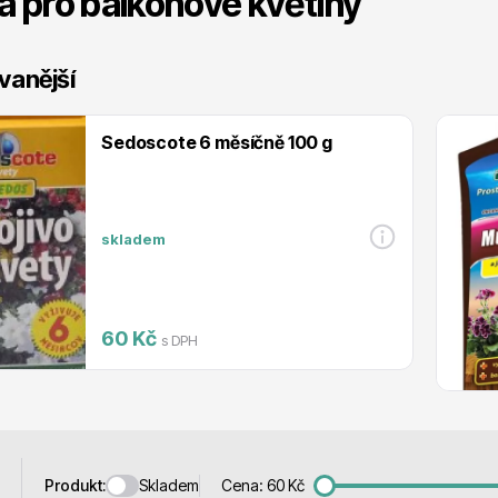
a pro balkonové květiny
 stromy
Trvalky
vanější
Sedoscote 6 měsíčně 100 g
říslušenství
Bylinky do kuchyně
skladem
60 Kč
s DPH
 přípravky
Živé ploty
Skladem
Produkt:
Cena:
60
Kč