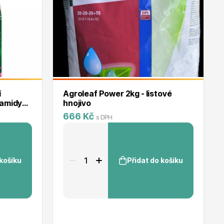
í
Agroleaf Power 2kg - listové
ramidy
hnojivo
666 Kč
s DPH
 košíku
Přidat do košíku