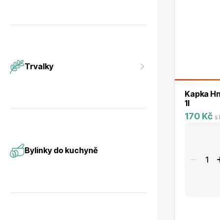
Trvalky
Kapka Hn
1l
170 Kč
s
Bylinky do kuchyně