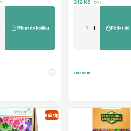
RDES
Okrasné keře
319 Kč
DPH
s DPH
Přidat do košíku
Přidat do
voce
Plazivé rostliny
skladem
náš tip