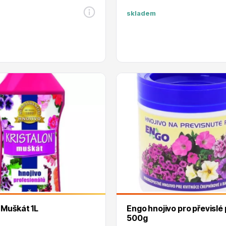
skladem
 Muškát 1L
Engo hnojivo pro převislé
500g