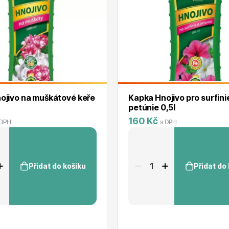
ojivo na muškátové keře
Kapka Hnojivo pro surfini
petúnie 0,5l
160 Kč
 DPH
s DPH
Přidat do košíku
Přidat do