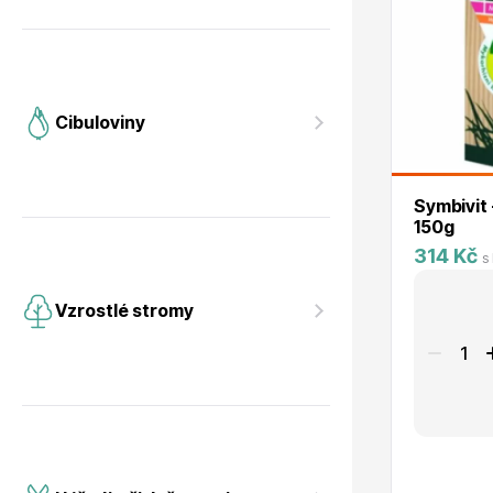
Cibuloviny
Symbivit
150g
314 Kč
s
Vzrostlé stromy