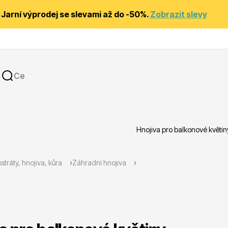
Jarní výprodej se slevami až do -50%.
Zobrazit slevy
Hnojiva pro balkonové květin
y
Substráty, hnojiva, kůra
stráty, hnojiva, kůra
Záhradní hnojiva