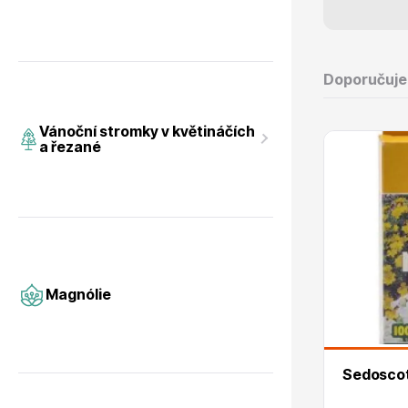
Doporučuj
Magnólie
Hortenzi
Vánoční stromky v květináčích
a řezané
Semena, sadba
Azalky a
Magnólie
Sedoscot