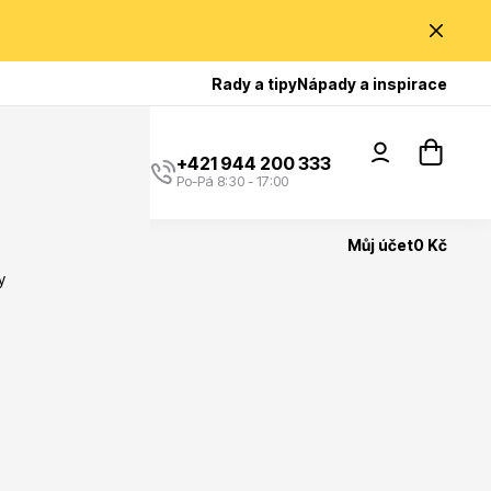
Poradíme Vám?
Rady a tipy
Nápady a inspirace
+421 944 200 333
Po-Pá 8:30 - 17:00
Můj účet
0 Kč
y
Popínavé rostliny