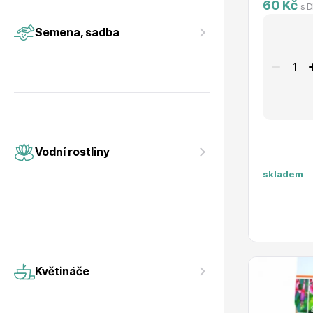
Vodní rostliny
Růže KO
60 Kč
s 
Semena, sadba
Květináče
Drobná o
Vodní rostliny
skladem
Květináče