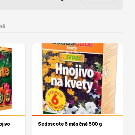
ně
Dárkový poukaz
ojivo
Sedoscote 6 měsíčně 500 g