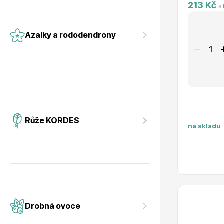
213 Kč
s
Azalky a rododendrony
Růže KORDES
na skladu
Drobná ovoce