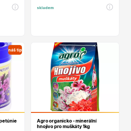
skladem
náš tip
 petúnie
Agro organicko - minerální
hnojivo pro muškáty 1kg