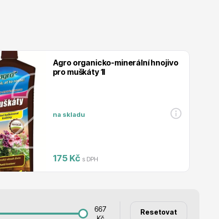
Listnaté stromy
Agro organicko-minerální hnojivo
pro muškáty 1l
Bambusy
na skladu
175 Kč
s DPH
Dekorace
667
Resetovat
Kč