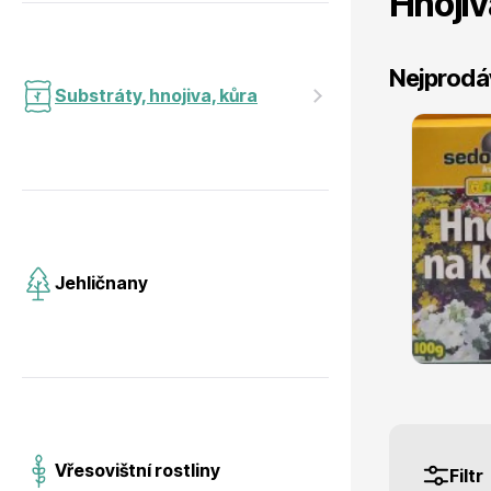
Hnojiv
Jehličnany
Vzrostlé
Nejprodá
Substráty, hnojiva, kůra
Plantacote - Speciální hnojivo
300g
Vřesovištní rostliny
Nářadí, p
skladem
Jehličnany
319 Kč
s DPH
Vánoční stromky v květináčích a
Postřiky,
řezané
Vřesovištní rostliny
Filtr