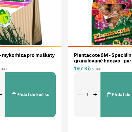
 - mykorhiza pro muškáty
Plantacote 6M - Speciáln
granulované hnojivo - py
10x7g
197 Kč
 DPH
s DPH
Přidat do košíku
Přidat do