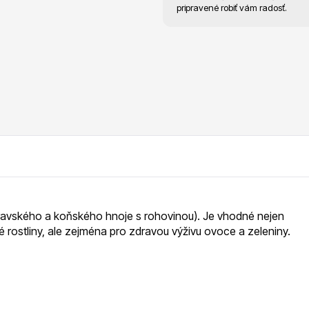
RDES
Okrasné keře
pripravené robiť vám radosť.
voce
Plazivé rostliny
 kravského a koňského hnoje s rohovinou). Je vhodné nejen
né rostliny, ale zejména pro zdravou výživu ovoce a zeleniny.