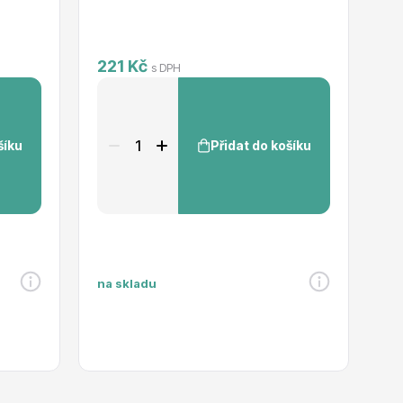
221 Kč
1
s DPH
šíku
Přidat do košíku
na skladu
na