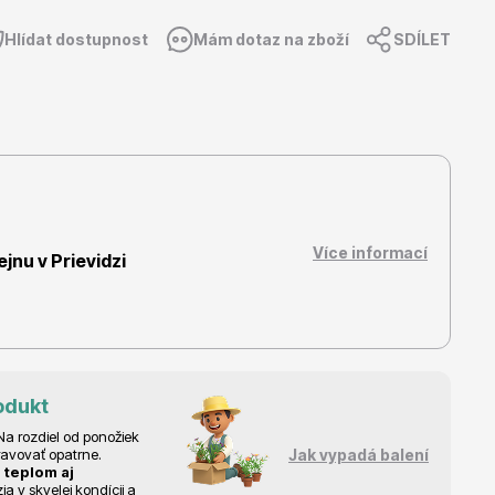
Hlídat dostupnost
Mám dotaz na zboží
SDÍLET
Dárkový poukaz
Více informací
nu v Prievidzi
odukt
a rozdiel od ponožiek
ravovať opatrne.
Jak vypadá balení
 teplom aj
 v skvelej kondícii a