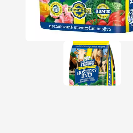
Magnólie
Hortenzi
Semena, sadba
Azalky a