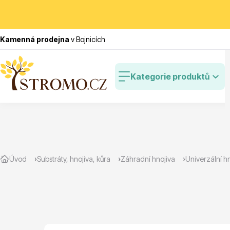
Kamenná prodejna
v Bojnicích
Kategorie produktů
Zlevněné
Cibulovin
Úvod
Substráty, hnojiva, kůra
Záhradní hnojiva
Univerzální h