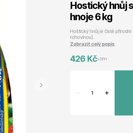
Hostický hnůj
 stromy
Trvalky
hnoje 6 kg
Hoštický hnůj je čistě přírod
rohovinou).
Zobrazit celý popis
426 Kč
s DPH
říslušenství
Bylinky do kuchyně
 přípravky
Živé ploty