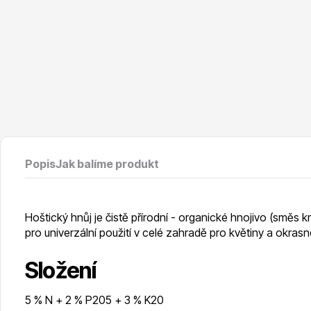
Vodní rostliny
Růže KO
Květináče
Drobná o
Popis
Jak balíme produkt
Hoštický hnůj je čistě přírodní - organické hnojivo (směs
pro univerzální použití v celé zahradě pro květiny a okras
Složení
5 % N + 2 % P205 + 3 % K20