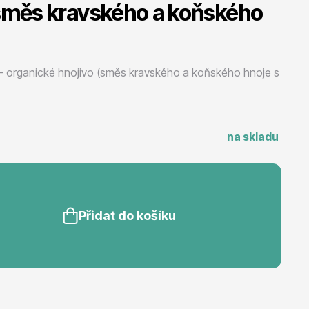
 směs kravského a koňského
Listnaté stromy
ní - organické hnojivo (směs kravského a koňského hnoje s
na skladu
Bambusy
Přidat do košíku
Dekorace