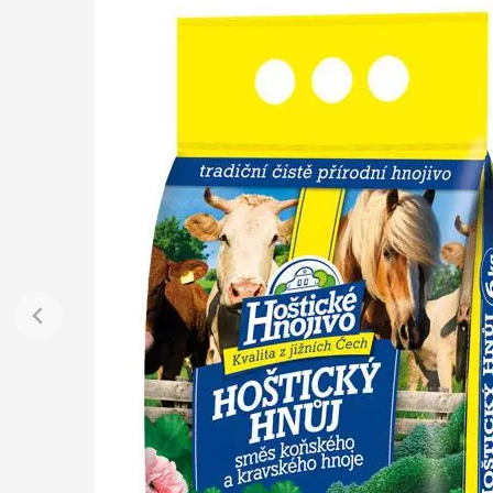
Jehličnany
Vzrostlé
Vřesovištní rostliny
Nářadí, p
Vánoční stromky v květináčích a
Postřiky,
řezané