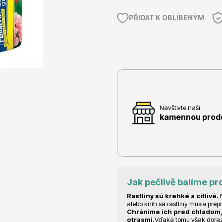
PŘIDAT K OBLÍBENÝM
e
Ovocné stromy
Navštivte naši
kamennou prodej
 rododendrony
Okrasné trávy
Jak pečlivě balíme pr
Rastliny sú krehké a citlivé.
N
alebo kníh sa rastliny musia prep
Chránime ich pred chladom,
otrasmi.
Vďaka tomu však dorazia