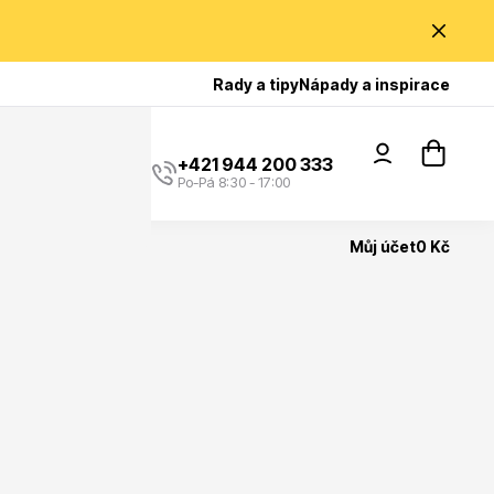
Poradíme Vám?
Rady a tipy
Nápady a inspirace
+421 944 200 333
Po-Pá 8:30 - 17:00
Můj účet
0 Kč
Popínavé rostliny