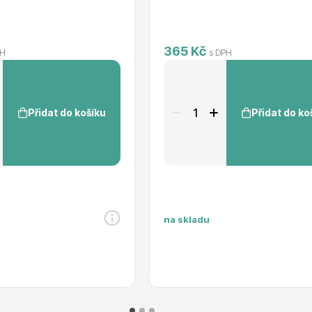
365 Kč
PH
s DPH
Přidat do košíku
Přidat do ko
na skladu