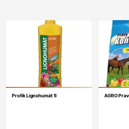
Profík Lignohumát 1l
AGRO Pravý