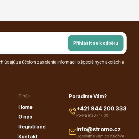
Přihlásit se k odběru
 údajů za účelom zasielania informácií o špeciálnych akciách a
O nás
Poradíme Vám?
Home
+421 944 200 333
Po-Pá 8:30 - 17:00
O nás
Registrace
info@stromo.cz
Kontakt
Odpovíme vám co nejdříve