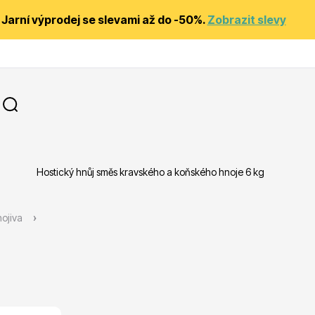
Jarní výprodej se slevami až do -50%.
Zobrazit slevy
Hostický hnůj směs kravského a koňského hnoje 6 kg
y
Substráty, hnojiva, kůra
nojiva