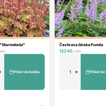
Salvia nemorosa
Ostfriesland
Salvia nemorosa Synchro
Blue
Santolina
chamaecyparissus
Scabiosa japonica ´Blue
Note´
Sempervivum
Thymus praecox ´Červený
 " Marmeláda"
Čechrava čínska Pumila
koberec´
122 Kč
Waldstenia ternata
 DPH
s DPH
Přidat do košíku
Přidat do