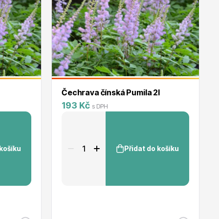
Čechrava čínská Pumila 2l
193 Kč
s DPH
 košíku
Přidat do košíku