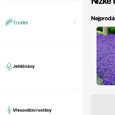
Nízké 
Jehličnany
Vzrostlé
Nejprodá
Trvalky
Kuklik ´Tosai´
Vřesovištní rostliny
Nářadí, p
skladem
Jehličnany
106 Kč
s DPH
Vánoční stromky v květináčích a
Postřiky,
řezané
Vřesovištní rostliny