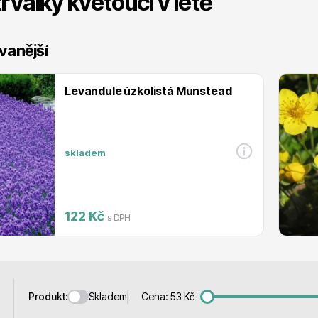
trvalky kvetoucí v létě
 stromy
Trvalky
vanější
Levandule úzkolistá Munstead
říslušenství
Bylinky do kuchyně
skladem
122 Kč
s DPH
 přípravky
Živé ploty
Skladem
Produkt:
Cena:
53
Kč