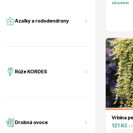
skladem
Azalky a rododendrony
Růže KORDES
Vrbina p
Drobná ovoce
121 Kč
s 