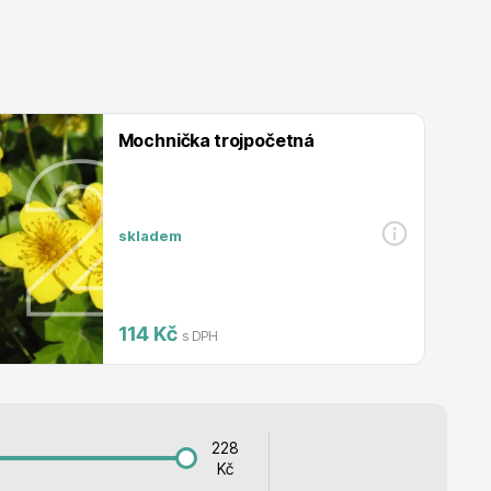
Listnaté stromy
Mochnička trojpočetná
Bambusy
skladem
114 Kč
s DPH
Dekorace
228
Kč