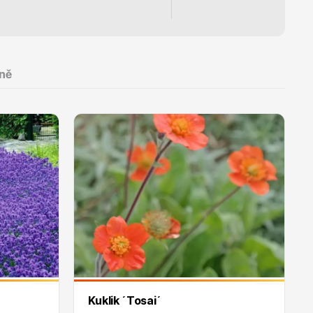
Propustný huminový
5 - 10 cm
Propustný vápenatý
5 cm
propustný, jílovitý
50 - 60 cm
sušší propustné
50 - 70 cm
Všechny typy
60 - 70 cm
ně
vzdušný, propustný,
úrodný
Kuklik ´Tosai´