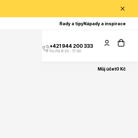
Poradíme Vám?
Rady a tipy
Nápady a inspirace
+421 944 200 333
Po-Pá 8:30 - 17:00
Můj účet
0 Kč
Popínavé rostliny