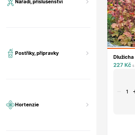
Nářadí, příslušenství
Postřiky, přípravky
Dlužicha
227 Kč
s
Hortenzie