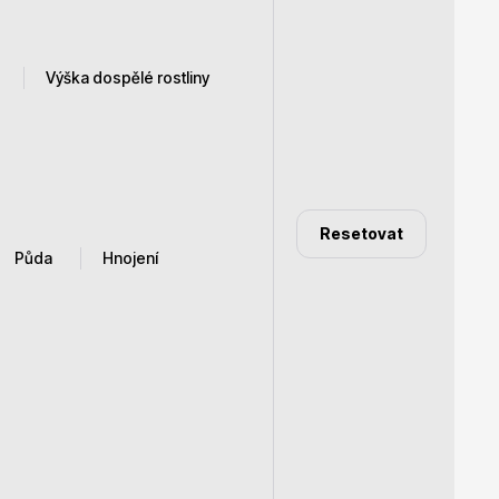
Výška dospělé rostliny
Dárkový poukaz
1 - 1,2 m
15 - 20 cm
Resetovat
15 - 25 cm
Půda
Hnojení
15 cm
20 - 25 cm
20 - 30 cm
20 - 40 cm
20 cm
3 - 5 cm
listopad
hlinitý, vzdušný, propustný
časté
30 - 40 cm
písčitohlinitý, vzdušný,
íjen
Častěji
30 - 45 cm
propustný
září
méně časté
propustná
30 cm
opad
Mírně
Propustné, huminové
40 - 50 cm
nepotřebné
Propustnost pro vzduch
40 - 60 cm