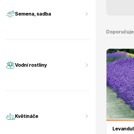
Vodní rostliny
Růže KO
Semena, sadba
Doporučuj
Květináče
Drobná o
Vodní rostliny
Květináče
Levandul