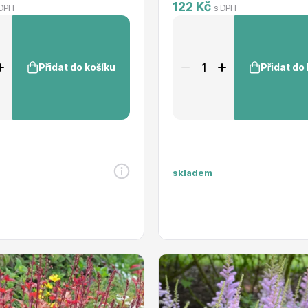
122 Kč
Heuchera Marmalade
 DPH
s DPH
Hosta ´Blue Cadet´
Hosta ´Lemon Lime´
Lavandula angustifolia
Lavandula angustifolia
Přidat do košíku
Přidat do
´Munstead´
Leontopodium souliei
Alpine White
Leucanthemum superbum
Madonna
Lysimachia nummularia
Nepeta grandiflora Dawn
to Dusk
skladem
Nepeta Six Hills Giant
Paronychia kapela
ssp.serpyllifolia
Persicaria affinis ´Darling
Red´
Phedimus spurius
Coccineus
Rhodanthemum
Casablanca
Rhodiola pachyclados