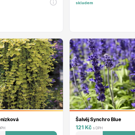
skladem
enízková
Šalvěj Synchro Blue
121 Kč
DPH
s DPH