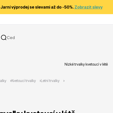
Jarní výprodej se slevami až do -50%.
Zobrazit slevy
Nízké trvalky kvetoucí v létě
y
Substráty, hnojiva, kůra
alky
Kvetoucí trvalky
Letní trvalky