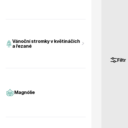
Magnólie
Hortenzi
Vánoční stromky v květináčích
a řezané
Filtr
Semena, sadba
Azalky a
Magnólie