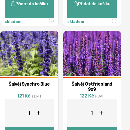
Přidat do košíku
Přidat do košíku
skladem
skladem
Plazivé rostliny
Šalvěj Synchro Blue
Šalvěj Ostfriesland
9x9
Popínavé rostliny
121 Kč
122 Kč
s DPH
s DPH