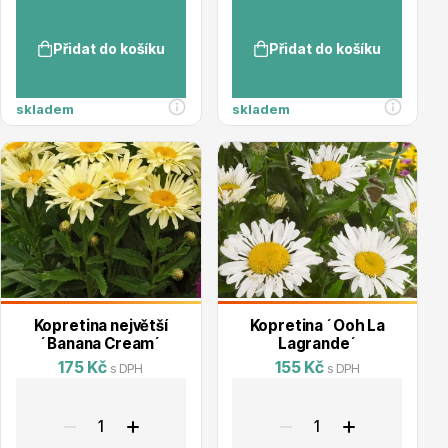
Přidat do košíku
Přidat do košíku
skladem
skladem
Dárkový poukaz
Poradíme Vám?
+421 944 200 333
Po-Pá 9:00 - 17:00
Kopretina největší
Kopretina ´Ooh La
´Banana Cream´
Lagrande´
175 Kč
155 Kč
s DPH
s DPH