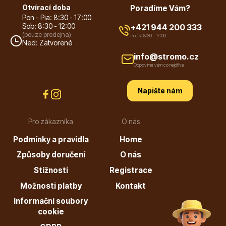
Otvírací doba
Poradíme Vám?
Pon - Pia: 8:30 - 17:00
Sob: 8:30 - 12:00
+421 944 200 333
(pouze prodejna)
Po-Pá 8:30 - 17:00
Ned: Zatvorené
info@stromo.cz
Odpovíme vám co nejdříve
Napište nám
Pro zákazníka
O nás
Podmínky a pravidla
Home
Způsoby doručení
O nás
Stížnosti
Registrace
Možnosti platby
Kontakt
Informační soubory
cookie