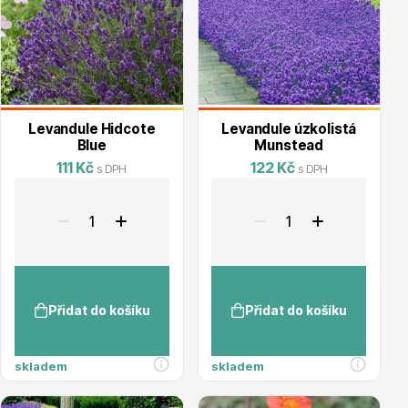
Květináče
Levandule Hidcote
Levandule úzkolistá
Blue
Munstead
111 Kč
122 Kč
s DPH
s DPH
Cibuloviny
Přidat do košíku
Přidat do košíku
skladem
skladem