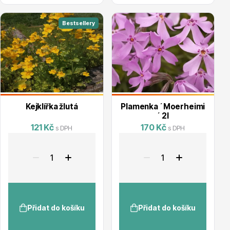
Bestsellery
Drobná ovoce
Kejklířka žlutá
Plamenka ´Moerheimi
´ 2l
121 Kč
170 Kč
s DPH
s DPH
Substráty, hnojiva, kůra
Přidat do košíku
Přidat do košíku