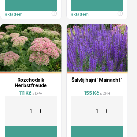
skladem
skladem
Ovocné stromy
Okrasné trávy
Rozchodník
Šalvěj hajní ´Mainacht´
Herbstfreude
111 Kč
155 Kč
s DPH
s DPH
Okrasné keře