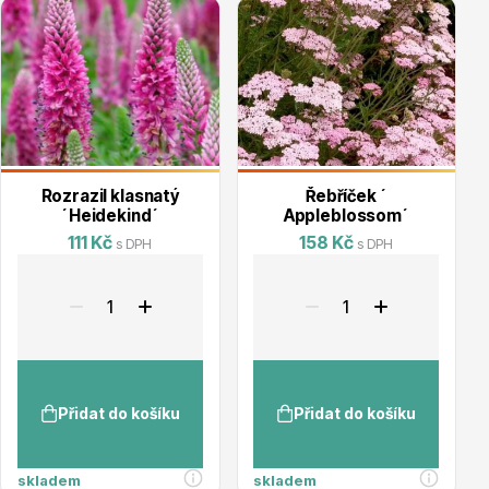
Hortenzie
Rozrazil klasnatý
Řebříček ´
´Heidekind´
Appleblossom´
111 Kč
158 Kč
s DPH
s DPH
Azalky a rododendrony
Přidat do košíku
Přidat do košíku
Růže KORDES
skladem
skladem