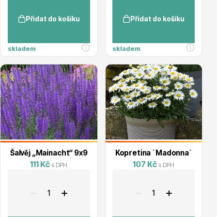
Přidat do košíku
Přidat do košíku
Listnaté stromy
skladem
skladem
Bambusy
Šalvěj „Mainacht“ 9x9
Kopretina ´Madonna´
111 Kč
107 Kč
s DPH
s DPH
Dekorace