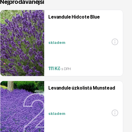
Nejprodávanější
Levandule Hidcote Blue
skladem
Vřesovištní rostliny
111 Kč
s DPH
Levandule úzkolistá Munstead
Vánoční stromky v květináčích a řezané
skladem