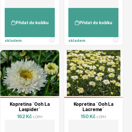
info@stromo.cz
Přidat do košíku
Přidat do košíku
Napište nám
skladem
skladem
Kopretina ´Ooh La
Kopretina ´Ooh La
Laspider´
Lacreme´
162 Kč
150 Kč
s DPH
s DPH