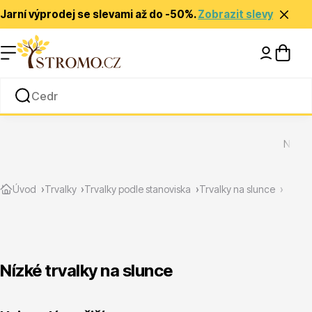
Jarní výprodej se slevami až do -50%.
Zobrazit slevy
Nápady a inspirace
Rady a tipy
Nízké 
Zlevněné
Úvod
Trvalky
Trvalky podle stanoviska
Trvalky na slunce
Nízké trvalky na slunce
Jehličnany