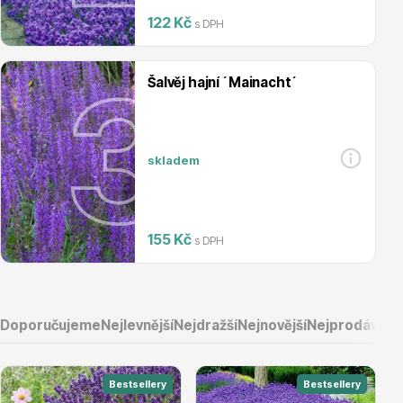
122 Kč
s DPH
Magnólie
Šalvěj hajní ´Mainacht´
skladem
Semena, sadba
155 Kč
s DPH
Doporučujeme
Nejlevnější
Nejdražší
Nejnovější
Nejprodávaněj
Vodní rostliny
Bestsellery
Bestsellery