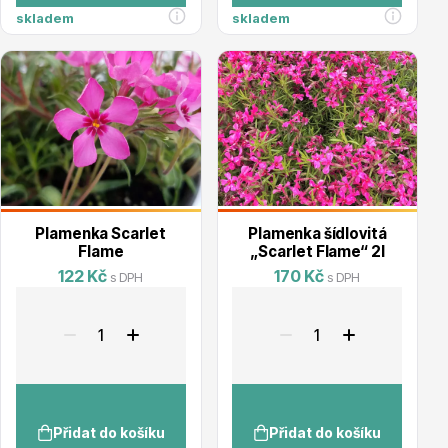
skladem
skladem
Trvalky
Bylinky do kuchyně
Plamenka Scarlet
Plamenka šídlovitá
Flame
„Scarlet Flame“ 2l
122 Kč
170 Kč
s DPH
s DPH
Živé ploty
Přidat do košíku
Přidat do košíku