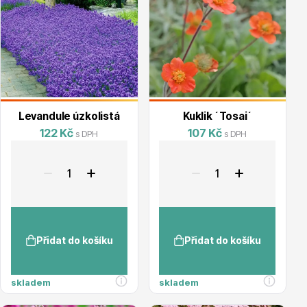
Vzrostlé stromy
Levandule úzkolistá
Kuklik ´Tosai´
Nářadí, příslušenství
122 Kč
107 Kč
s DPH
s DPH
Postřiky, přípravky
Přidat do košíku
Přidat do košíku
skladem
skladem