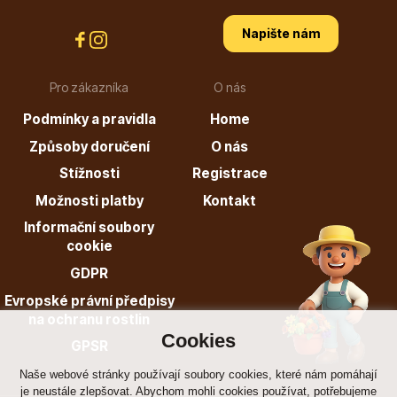
Napište nám
Pro zákazníka
O nás
Dárkový poukaz
Podmínky a pravidla
Home
Způsoby doručení
O nás
Stížnosti
Registrace
Poradíme Vám?
Možnosti platby
Kontakt
Informační soubory
cookie
+421 944 200 333
GDPR
Po-Pá 9:00 - 17:00
Evropské právní předpisy
na ochranu rostlin
Cookies
GPSR
Naše webové stránky používají soubory cookies, které nám pomáhají
je neustále zlepšovat. Abychom mohli cookies používat, potřebujeme