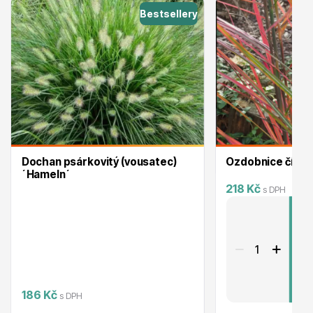
Bestsellery
Ovocné stromy
Dochan psárkovitý (vousatec)
Ozdobnice čínská
´Hameln´
Okrasné trávy
218 Kč
s DPH
P
186 Kč
s DPH
Okrasné keře