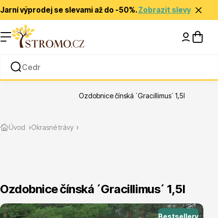
Jarní výprodej se slevami až do -50%.
Zobrazit slevy
Nápady a inspirace
Rady a tipy
Ozdobnice čínská ´Gracillimus´ 1,5l
Zlevněné
Úvod
Okrasné trávy
Ozdobnice čínská ´Gracillimus´ 1,5l
Jehličnany
Bestsellery