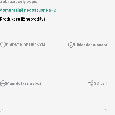
Zobrazit celý popis
Momentálně nedostupné
Magnólie
(info)
Produkt se již neprodává.
PŘIDAT K OBLÍBENÝM
Hlídat dostupnost
Semena, sadba
Mám dotaz na zboží
SDÍLET
Vodní rostliny