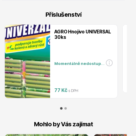
Trvalky
Příslušenství
AGRO Hnojivo UNIVERSAL
30ks
Bylinky do kuchyně
Momentálně nedostupné
77 Kč
s DPH
Živé ploty
Mohlo by Vás zajímat