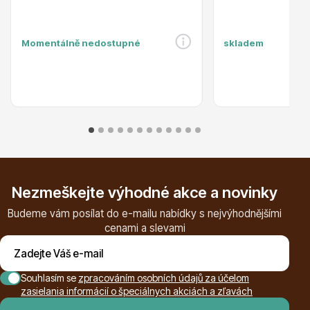
Momentálně nedostupné
skladem
Plazivé rostliny
Nezmeškejte výhodné akce a novinky
Budeme vám posílat do e-mailu nabídky s nejvýhodnějšími
Popínavé rostliny
cenami a slevami
Souhlasím se
zpracováním osobních údajů za účelom
zasielania informácií o špeciálnych akciách a zľavách