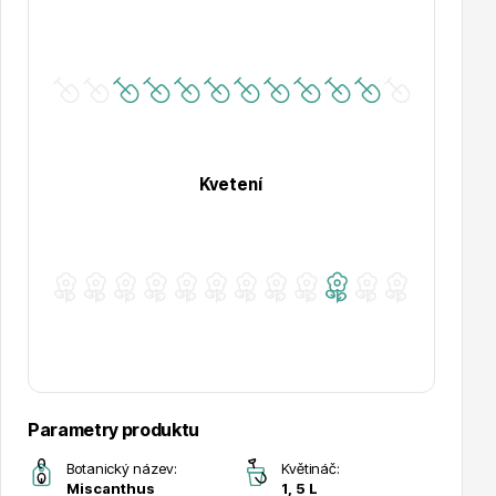
Hortenzie
Kvetení
Azalky a rododendrony
Parametry produktu
Růže KORDES
Botanický název:
Květináč:
Miscanthus
1, 5 L