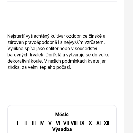
Vzrostlé stromy
Nejstarší vyšlechtěný kultivar ozdobnice čínské a
zároveň pravděpodobně i s nejvyšším vzrůstem.
Vynikne spíše jako solitér nebo v sousedství
Nářadí, příslušenství
barevných trvalek. Dorůstá a vytvaruje se do velké
dekorativní koule. V našich podmínkách kvete jen
zřídka, za velmi teplého počasí.
Postřiky, přípravky
Měsíc
I
II
III
IV
V
VI
VII
VIII
IX
X
XI
XII
Výsadba