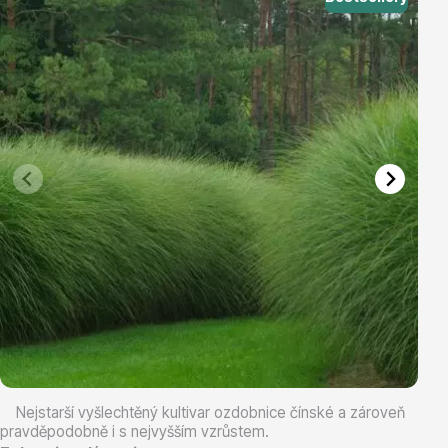
Vřesovištní rostliny
Vánoční stromky v květináčích a řezané
Nejstarší vyšlechtěný kultivar ozdobnice čínské a zároveň
pravděpodobně i s nejvyšším vzrůstem.