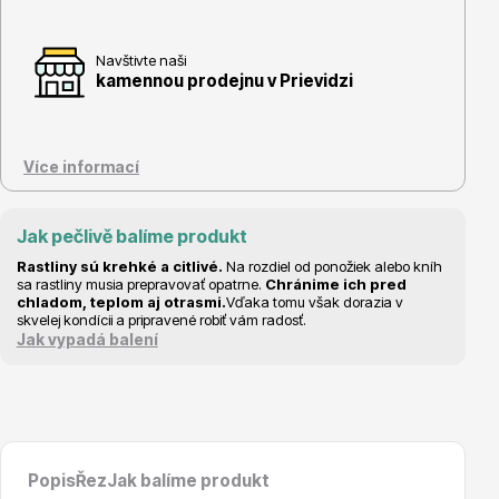
Navštivte naši
kamennou prodejnu v Prievidzi
Květináče
Více informací
Jak pečlivě balíme produkt
Rastliny sú krehké a citlivé.
Na rozdiel od ponožiek alebo kníh
sa rastliny musia prepravovať opatrne.
Chránime ich pred
chladom, teplom aj otrasmi.
Vďaka tomu však dorazia v
Cibuloviny
skvelej kondícii a pripravené robiť vám radosť.
Jak vypadá balení
Popis
Řez
Jak balíme produkt