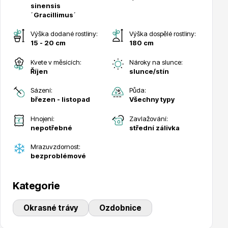
sinensis
´Gracillimus´
Výška dodané rostliny:
Výška dospělé rostliny:
15 - 20 cm
180 cm
Kvete v měsících:
Nároky na slunce:
Drobná ovoce
Říjen
slunce/stín
Sázení:
Půda:
březen - listopad
Všechny typy
Hnojení:
Zavlažování:
nepotřebné
střední zálivka
Mrazuvzdornost:
Substráty, hnojiva, kůra
bezproblémové
Kategorie
Okrasné trávy
Ozdobnice