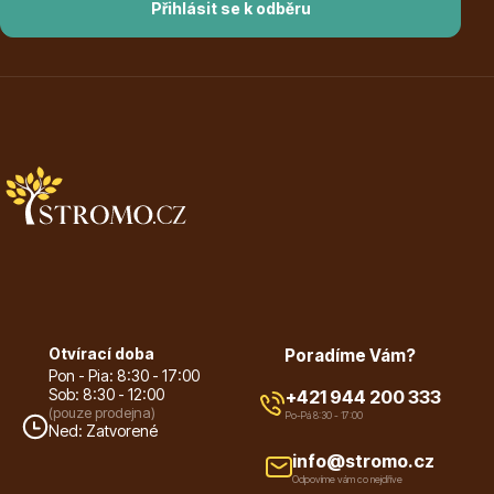
Přihlásit se k odběru
Listnaté stromy
Bambusy
Otvírací doba
Poradíme Vám?
Pon - Pia: 8:30 - 17:00
Sob: 8:30 - 12:00
+421 944 200 333
(pouze prodejna)
Po-Pá 8:30 - 17:00
Dekorace
Ned: Zatvorené
info@stromo.cz
Odpovíme vám co nejdříve