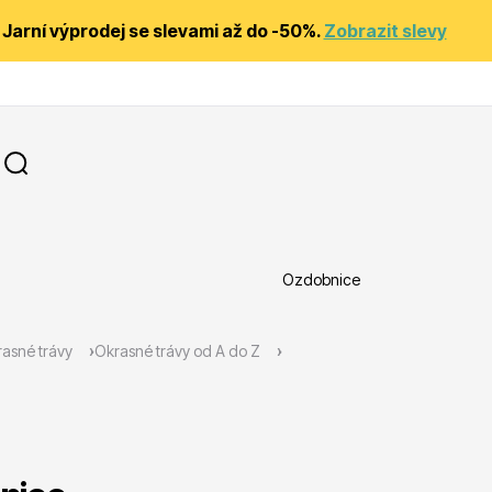
Jarní výprodej se slevami až do -50%.
Zobrazit slevy
Ozdobnice
y
Substráty, hnojiva, kůra
asné trávy
Okrasné trávy od A do Z