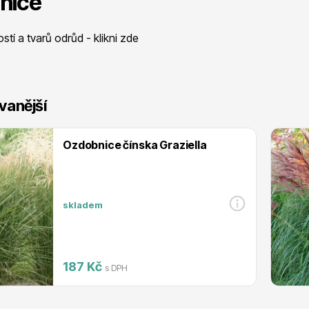
nice
 stromy
Trvalky
ostí a tvarů odrůd - klikni zde
vanější
říslušenství
Bylinky do kuchyně
Ozdobnice čínska Graziella
skladem
 přípravky
Živé ploty
187 Kč
s DPH