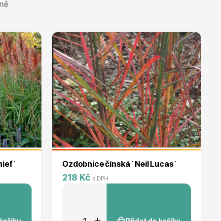
ně
ief´
Ozdobnice čínská ´Neil Lucas´
218 Kč
s DPH
 košíku
Přidat do košíku