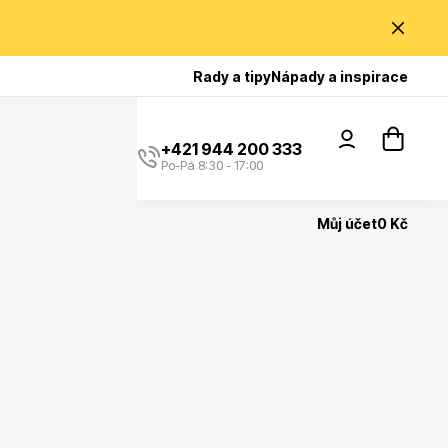
Poradíme Vám?
Rady a tipy
Nápady a inspirace
+421 944 200 333
Po-Pá 8:30 - 17:00
Můj účet
0 Kč
Popínavé rostliny