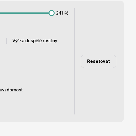
241
Kč
Dárkový poukaz
Výška dospělé rostliny
Resetovat
1 - 1,5 m
1,4 - 1,6 m
1,5 - 1,7 m
uvzdornost
1,5 - 2 m
1,8 - 2 m
100 - 120 cm
180 cm
50 - 70 cm
34°C
zproblémové