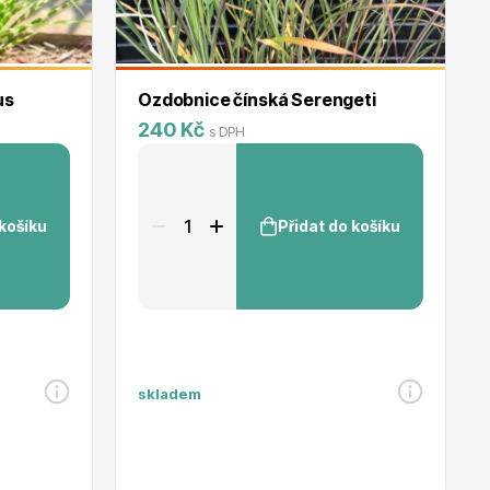
us
Ozdobnice čínská Serengeti
240 Kč
s DPH
 košíku
Přidat do košíku
skladem