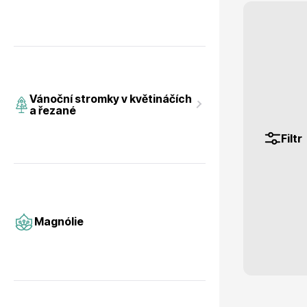
Magnólie
Hortenzi
Vánoční stromky v květináčích
a řezané
Filtr
Semena, sadba
Azalky a
Magnólie