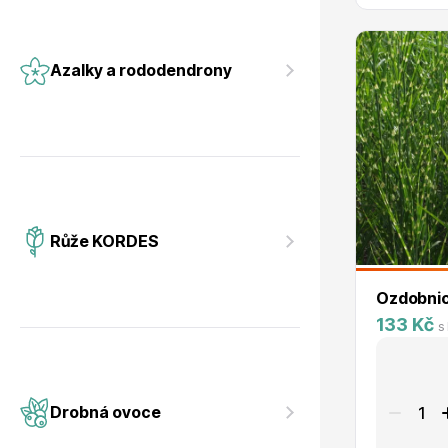
Azalky a rododendrony
Růže KORDES
Ozdobnic
133 Kč
s
Drobná ovoce