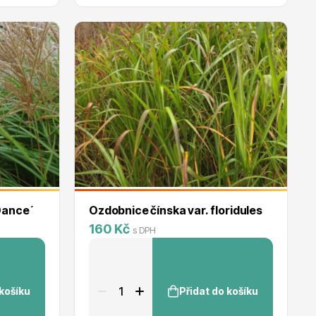
Dance´
Ozdobnice čínska var. floridules
160 Kč
s DPH
 košíku
Přidat do košíku