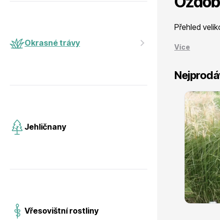
Ozdob
Jehličnany
Vzrostlé
Přehled velik
Okrasné trávy
Více
Nejprodá
Vřesovištní rostliny
Nářadí, p
Ozdobnice čínská ´Neil Lucas´
Jehličnany
skladem
Vánoční stromky v květináčích a
Postřiky,
218 Kč
s DPH
řezané
Vřesovištní rostliny