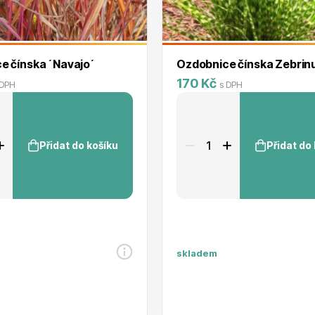
e čínska ´Navajo´
Ozdobnice čínska Zebrin
170 Kč
 DPH
s DPH
Přidat do košíku
Přidat do
skladem