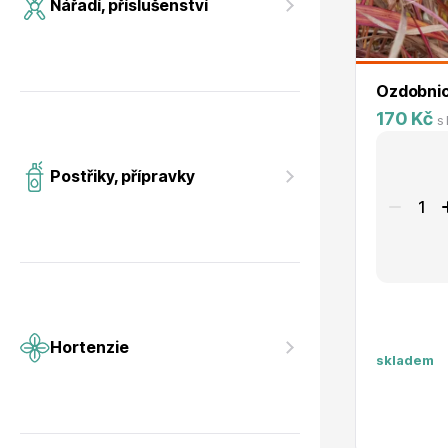
Nářadí, příslušenství
Ozdobnic
170 Kč
s
Postřiky, přípravky
Hortenzie
skladem