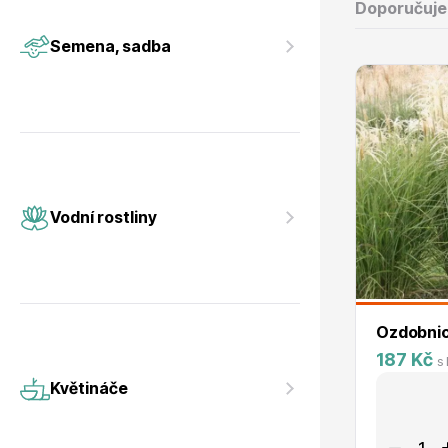
Vodní rostliny
Růže KO
Doporučuj
Semena, sadba
Květináče
Drobná o
Vodní rostliny
Ozdobnic
187 Kč
s
Květináče