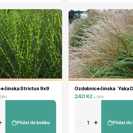
e čínska Strictus 9x9
Ozdobnice čínska ´Yaka 
240 Kč
 DPH
s DPH
Přidat do košíku
Přidat do