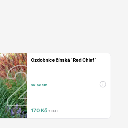
Listnaté stromy
Bambusy
Ozdobnice čínská ´Red Chief´
skladem
Dekorace
170 Kč
s DPH