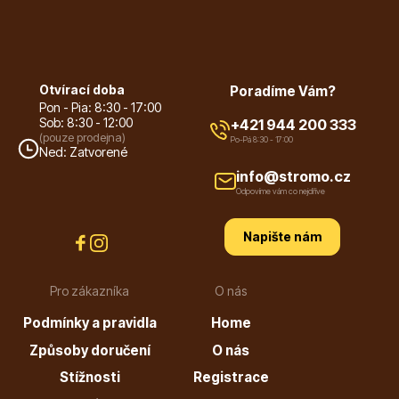
Listnaté stromy
Otvírací doba
Poradíme Vám?
Pon - Pia: 8:30 - 17:00
Sob: 8:30 - 12:00
+421 944 200 333
(pouze prodejna)
Po-Pá 8:30 - 17:00
Ned: Zatvorené
info@stromo.cz
Odpovíme vám co nejdříve
Bambusy
Napište nám
Pro zákazníka
O nás
Podmínky a pravidla
Home
Dekorace
Způsoby doručení
O nás
Stížnosti
Registrace