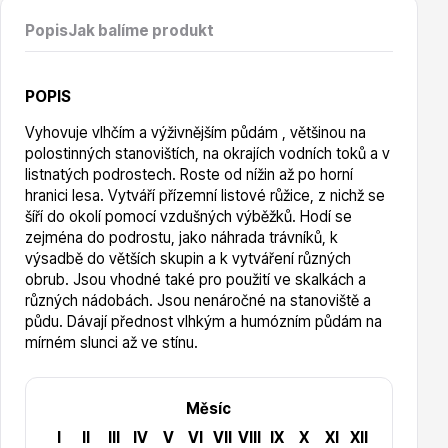
Vzrostlé stromy
Popis
Jak balíme produkt
POPIS
Vyhovuje vlhčím a výživnějším půdám , většinou na
polostinných stanovištích, na okrajích vodních toků a v
Nářadí, příslušenství
listnatých podrostech. Roste od nížin až po horní
hranici lesa. Vytváří přízemní listové růžice, z nichž se
šíří do okolí pomocí vzdušných výběžků. Hodí se
zejména do podrostu, jako náhrada trávníků, k
výsadbě do větších skupin a k vytváření různých
obrub. Jsou vhodné také pro použití ve skalkách a
různých nádobách. Jsou nenáročné na stanoviště a
půdu. Dávají přednost vlhkým a humózním půdám na
Postřiky, přípravky
mírném slunci až ve stínu.
Měsíc
I
II
III
IV
V
VI
VII
VIII
IX
X
XI
XII