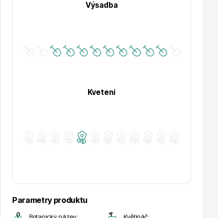
Výsadba
Hortenzie
Kvetení
Azalky a rododendrony
Růže KORDES
Parametry produktu
Botanický název:
Květináč: