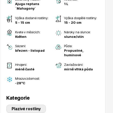
Ajuga reptans
1 L
´Mahagony´
Výška dodané rostliny:
Výška dospělé rostliny:
5 - 15 cm
15 - 20 cm
Kvete v měsících:
Nároky na slunce:
Drobná ovoce
Květen
slunce/stín
Sázení:
Půda:
březen - listopad
Propustné,
huminové
Hnojení:
Zavlažování:
méně časté
mírně vlhká půda
Substráty, hnojiva, kůra
Mrazuvzdornost:
-28°C
Kategorie
Plazivé rostliny