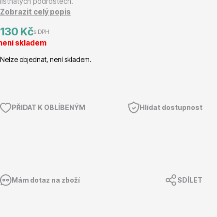
listnatých podrostech.
Zobrazit celý popis
Magnólie
130 Kč
s DPH
není skladem
Nelze objednat, není skladem.
Semena, sadba
PŘIDAT K OBLÍBENÝM
Hlídat dostupnost
Mám dotaz na zboží
SDÍLET
Vodní rostliny