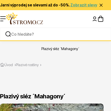
Jarní výprodej se slevami až do -50%.
Zobrazit slevy
Nápady a inspirace
Rady a tipy
Plazivý sléz ´Mahagony´
Zlevněné
Úvod
Plazivé rostliny
Plazivý sléz ´Mahagony´
Jehličnany