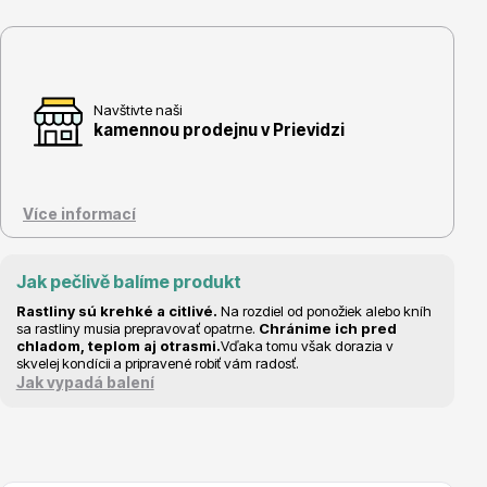
Navštivte naši
Květináče
kamennou prodejnu v Prievidzi
Více informací
Jak pečlivě balíme produkt
Cibuloviny
Rastliny sú krehké a citlivé.
Na rozdiel od ponožiek alebo kníh
sa rastliny musia prepravovať opatrne.
Chránime ich pred
chladom, teplom aj otrasmi.
Vďaka tomu však dorazia v
skvelej kondícii a pripravené robiť vám radosť.
Jak vypadá balení