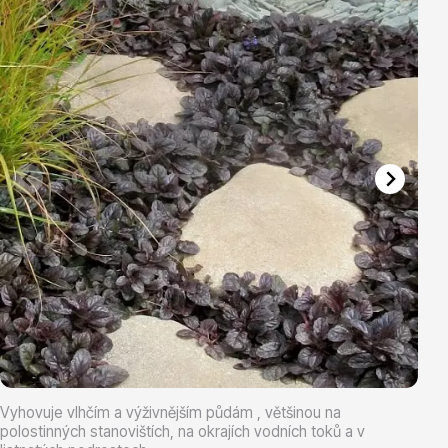
Vřesovištní rostliny
Vánoční stromky v květináčích a řezané
Vyhovuje vlhčím a výživnějším půdám , většinou na
polostinných stanovištích, na okrajích vodních toků a v