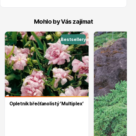
Trvalky
Mohlo by Vás zajímat
Bestsellery
Bylinky do kuchyně
Opletník břečťanolistý ’Multiplex’
Živé ploty